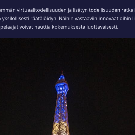
emmän virtuaalitodellisuuden ja lisätyn todellisuuden ratk
a yksilöllisesti räätälöidyn. Näihin vastaaviin innovaatioih
pelaajat voivat nauttia kokemuksesta luottavaisesti.