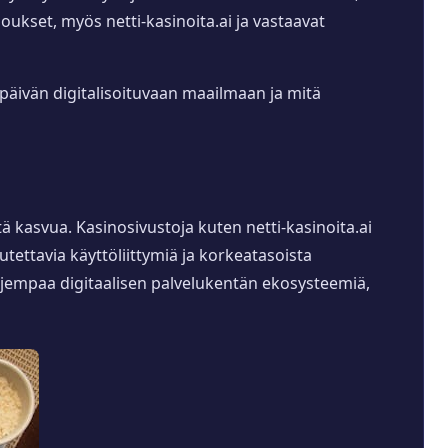
kset, myös netti-kasinoita.ai ja vastaavat
äivän digitalisoituvaan maailmaan ja mitä
ä kasvua. Kasinosivustoja kuten netti-kasinoita.ai
tettavia käyttöliittymiä ja korkeatasoista
aajempaa digitaalisen palvelukentän ekosysteemiä,