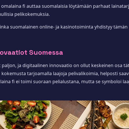
alaina fi auttaa suomalaisia löytämään parhaat lainatarjou
uullisia pelikokemuksia.
ka suomalainen online- ja kasinotoiminta yhdistyy tämän p
novaatiot Suomessa
ljon, ja digitaalinen innovaatio on ollut keskeinen osa tät
kokemusta tarjoamalla laajoja pelivalikoimia, helposti saavu
aina fi ei toimi suoraan pelialustana, mutta se symboloi l