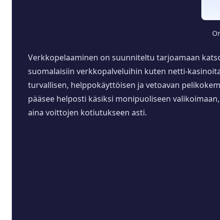
On
Verkkopelaaminen on suunniteltu tarjoamaan katsojil
suomalaisiin verkkopalveluihin kuten netti-kasinoit
turvallisen, helppokäyttöisen ja vetoavan pelikoke
pääsee helposti käsiksi monipuoliseen valikoimaan, jo
aina voittojen kotiutukseen asti.