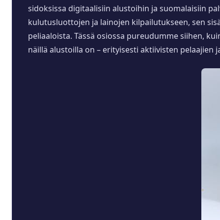
sidoksissa digitaalisiin alustoihin ja suomalaisiin
kulutusluottojen ja lainojen kilpailutukseen, sen sis
peliaaloista. Tässä osiossa pureudumme siihen, kuinka
näillä alustoilla on – erityisesti aktiivisten pelaajie