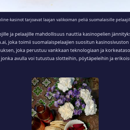
line-kasinot tarjoavat laajan valikoiman peliä suomalaisille pelaajil
le ja pelaajille mahdollisuus nauttia kasinopelien jännityk
a.ai, joka toimii suomalaispelaajien suositun kasinosivusto
muksen, joka perustuu vankkaan teknologiaan ja korkeatasois
nka avulla voi tutustua slotteihin, pöytäpeleihin ja erikois