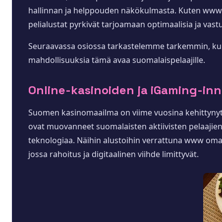
hallinnan ja helppouden näkökulmasta. Kuten www om
pelialustat pyrkivät tarjoamaan optimaalisia ja vast
Seuraavassa osiossa tarkastelemme tarkemmin, kuin
mahdollisuuksia tämä avaa suomalaispelaajille.
Online-kasinoiden ja iGaming-in
Suomen kasinomaailma on viime vuosina kehittynyt pa
ovat muovanneet suomalaisten aktiivisten pelaajien 
teknologiaa. Näihin alustoihin verrattuna www omal
jossa rahoitus ja digitaalinen viihde limittyvät.