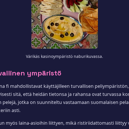
Värikäs kasinoympäristö naburikuvassa.
vallinen ympäristö
a fi mahdollistavat käyttäjilleen turvallisen peliympärist
yisesti sitä, että heidän tietonsa ja rahansa ovat turvassa 
n pelejä, jotka on suunniteltu vastaamaan suomalaisen pela
eriin asti.
un myös laina-asioihin liittyen, mikä ristiriidattomasti liitt