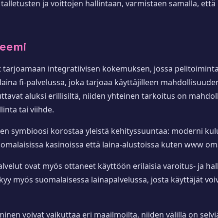
, talletusten ja voittojen hallintaan, varmistaen samalla, et
teemi
ät tarjoamaan integratiivisen kokemuksen, jossa pelitoimint
fi-palvelussa, joka tarjoaa käyttäjilleen mahdollisuuden ki
tavat aluksi erillisiltä, niiden yhteinen tarkoitus on mahdoll
inta tai viihde.
en symbioosi korostaa yleistä kehityssuuntaa: moderni kulut
omalaisissa kasinoissa että laina-alustoissa kuten www oma
lvelut ovat myös ottaneet käyttöön erilaisia varoitus- ja ha
y myös suomalaisessa lainapalvelussa, josta käyttäjät voiva
aminen voivat vaikuttaa eri maailmoilta, niiden välillä on se