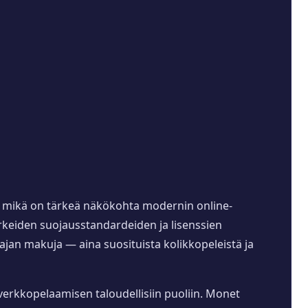
ön, mikä on tärkeä näkökohta modernin online-
korkeiden suojausstandardeiden ja lisenssien
ajan makuja — aina suosituista kolikkopeleistä ja
yy verkkopelaamisen taloudellisiin puoliin. Monet