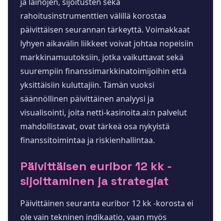
ja lainojen, sijoitusten sekä
rahoitusinstrumenttien välillä korostaa
päivittäisen seurannan tärkeyttä. Voimakkaat
lyhyen aikavälin liikkeet voivat johtaa nopeisiin
markkinamuutoksiin, jotka vaikuttavat sekä
suurempiin finanssimarkkinatoimijoihin että
yksittäisiin kuluttajiin. Tämän vuoksi
säännöllinen päivittäinen analyysi ja
visualisointi, joita netti-kasinoita.ai:n palvelut
mahdollistavat, ovat tärkeä osa nykyistä
finanssitoimintaa ja riskienhallintaa.
Päivittäisen euribor 12 kk -
sijoittaminen ja strategiat
Päivittäinen seuranta euribor 12 kk -korosta ei
ole vain tekninen indikaatio, vaan myös