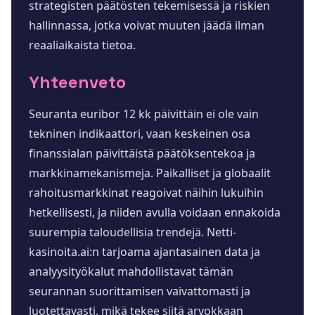
strategisten päätösten tekemisessä ja riskien
hallinnassa, jotka voivat muuten jäädä ilman
reaaliaikaista tietoa.
Yhteenveto
Seuranta euribor 12 kk päivittäin ei ole vain
tekninen indikaattori, vaan keskeinen osa
finanssialan päivittäistä päätöksentekoa ja
markkinamekanismeja. Paikalliset ja globaalit
rahoitusmarkkinat reagoivat näihin lukuihin
hetkellisesti, ja niiden avulla voidaan ennakoida
suurempia taloudellisia trendejä. Netti-
kasinoita.ai:n tarjoama ajantasainen data ja
analyysityökalut mahdollistavat tämän
seurannan suorittamisen vaivattomasti ja
luotettavasti, mikä tekee siitä arvokkaan