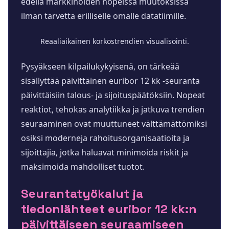
edellä markkinoiden nopeissa muutoksissa
ilman tarvetta erilliselle omalle datatiimille.
Reaaliaikainen korkostrendien visualisointi.
Pysyäkseen kilpailukykyisenä, on tärkeää
sisällyttää päivittäinen euribor 12 kk -seuranta
päivittäisiin talous- ja sijoituspäätöksiin. Nopeat
reaktiot, tehokas analytiikka ja jatkuva trendien
seuraaminen ovat muuttuneet välttämättömiksi
osiksi moderneja rahoitusorganisaatioita ja
sijoittajia, jotka haluavat minimoida riskit ja
maksimoida mahdolliset tuotot.
Seurantatyökalut ja
tiedonlähteet euribor 12 kk:n
päivittäiseen seuraamiseen