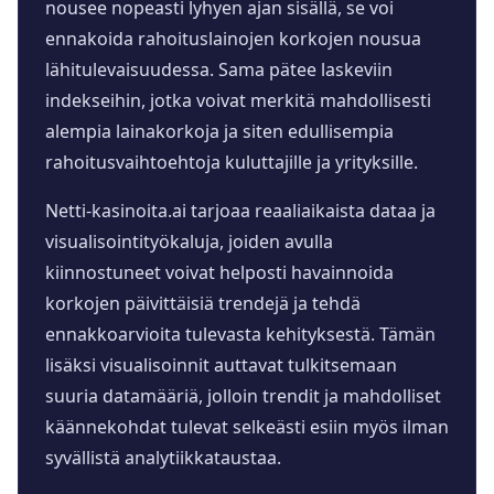
nousee nopeasti lyhyen ajan sisällä, se voi
ennakoida rahoituslainojen korkojen nousua
lähitulevaisuudessa. Sama pätee laskeviin
indekseihin, jotka voivat merkitä mahdollisesti
alempia lainakorkoja ja siten edullisempia
rahoitusvaihtoehtoja kuluttajille ja yrityksille.
Netti-kasinoita.ai tarjoaa reaaliaikaista dataa ja
visualisointityökaluja, joiden avulla
kiinnostuneet voivat helposti havainnoida
korkojen päivittäisiä trendejä ja tehdä
ennakkoarvioita tulevasta kehityksestä. Tämän
lisäksi visualisoinnit auttavat tulkitsemaan
suuria datamääriä, jolloin trendit ja mahdolliset
käännekohdat tulevat selkeästi esiin myös ilman
syvällistä analytiikkataustaa.