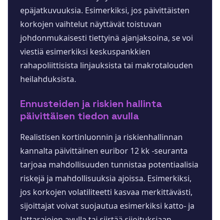
epäjatkuvuuksia. Esimerkiksi, jos päivittäisten
korkojen vaihtelut näyttävät toistuvan
johdonmukaisesti tiettyinä ajanjaksoina, se voi
viestiä esimerkiksi keskuspankkien
rahapoliittisista linjauksista tai makrotalouden
heilahduksista.
Ennusteiden ja riskien hallinta
päivittäisen tiedon avulla
Realistisen kortinluonnin ja riskienhallinnan
kannalta päivittäinen euribor 12 kk -seuranta
tarjoaa mahdollisuuden tunnistaa potentiaalisia
riskejä ja mahdollisuuksia ajoissa. Esimerkiksi,
jos korkojen volatiliteetti kasvaa merkittävästi,
sijoittajat voivat suojautua esimerkiksi katto- ja
lattarajojen avulla tai siirtää sijoituksiaan