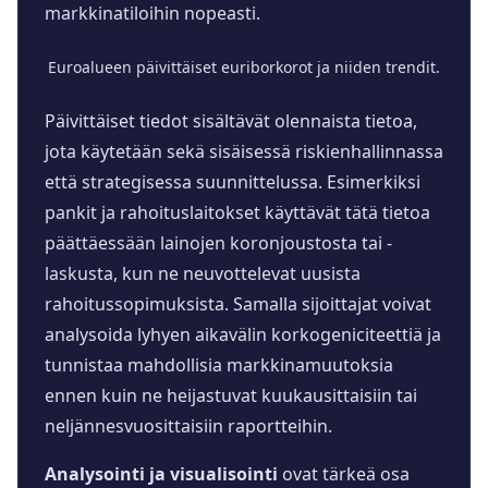
markkinatiloihin nopeasti.
Euroalueen päivittäiset euriborkorot ja niiden trendit.
Päivittäiset tiedot sisältävät olennaista tietoa,
jota käytetään sekä sisäisessä riskienhallinnassa
että strategisessa suunnittelussa. Esimerkiksi
pankit ja rahoituslaitokset käyttävät tätä tietoa
päättäessään lainojen koronjoustosta tai -
laskusta, kun ne neuvottelevat uusista
rahoitussopimuksista. Samalla sijoittajat voivat
analysoida lyhyen aikavälin korkogeniciteettiä ja
tunnistaa mahdollisia markkinamuutoksia
ennen kuin ne heijastuvat kuukausittaisiin tai
neljännesvuosittaisiin raportteihin.
Analysointi ja visualisointi
ovat tärkeä osa