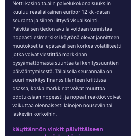
Netti-kasinoita.ai:n palvelukokonaisuuksiin
kuuluu reaaliaikainen euribor 12 kk -datan
seuranta ja siihen liittyvä visualisointi.
Päivittäisen tiedon avulla voidaan tunnistaa
nopeasti esimerkiksi käytönä olevat jännitteen
muutokset tai epätavallisen korkea volatiliteetti,
jotka voivat viestittää markkinan
pysyämättömästä suuntaa tai kehityssuuntien
päivääntymisestä. Tällaisella seurannalla on
suuri merkitys finanssitilanteen kriittissä
osassa, koska markkinat voivat muuttaa
odotuksiaan nopeasti, ja nopeat reaktiot voivat
vaikuttaa olennaisesti lainojen nouseviin tai
laskeviin korkoihin.
käyttännön vinkit päivittäiseen