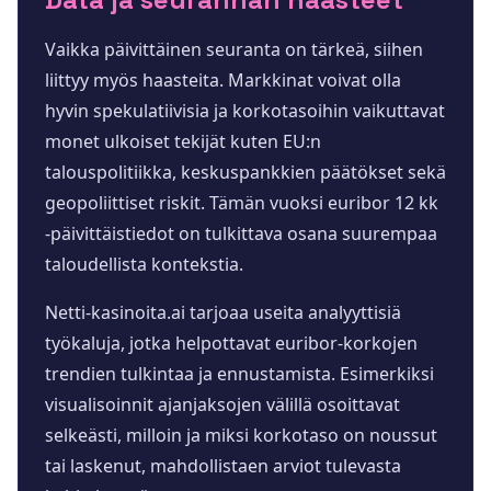
Vaikka päivittäinen seuranta on tärkeä, siihen
liittyy myös haasteita. Markkinat voivat olla
hyvin spekulatiivisia ja korkotasoihin vaikuttavat
monet ulkoiset tekijät kuten EU:n
talouspolitiikka, keskuspankkien päätökset sekä
geopoliittiset riskit. Tämän vuoksi euribor 12 kk
-päivittäistiedot on tulkittava osana suurempaa
taloudellista kontekstia.
Netti-kasinoita.ai tarjoaa useita analyyttisiä
työkaluja, jotka helpottavat euribor-korkojen
trendien tulkintaa ja ennustamista. Esimerkiksi
visualisoinnit ajanjaksojen välillä osoittavat
selkeästi, milloin ja miksi korkotaso on noussut
tai laskenut, mahdollistaen arviot tulevasta