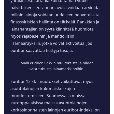
yhtäkkisesti tai lähiaikoina. Tämän vuoksi
päivittäisen seurannan avulla voidaan arvioida,
milloin lainoja voidaan uudelleen neuvotella tai
finasssiriskien hallinta on tärkeää. Pankkien ja
lainanantajien on syytä kiinnittää huomiota
myös rajabaseihin ja mahdollisiin
lisämääräyksiin, jotka voivat aktivoitua, jos
euribor saavuttaa tiettyjä tasoja.
Malli euribor 12 kk:n muutoksista ja niiden
vaikutuksista lainamarkkinoihin.
Euribor 12 kk -muutokset vaikuttavat myös
asuntolainojen kokonaiskorkojen
muodostumiseen. Suomessa ja muissa
eurooppalaisissa maissa asuntolainojen
korkosidonnaisten lainojen euribor-indeksi on