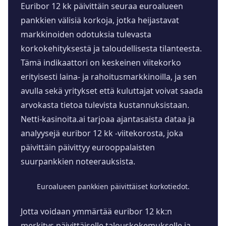
Euribor 12 kk päivittäin seuraa euroalueen
pankkien välisiä korkoja, jotka heijastavat
markkinoiden odotuksia tulevasta
korkokehityksestä ja taloudellisesta tilanteesta.
Tämä indikaattori on keskeinen viitekorko
erityisesti laina- ja rahoitusmarkkinoilla, ja sen
avulla sekä yritykset että kuluttajat voivat saada
arvokasta tietoa tulevista kustannuksistaan.
Netti-kasinoita.ai tarjoaa ajantasaista dataa ja
analyysejä euribor 12 kk -viitekorosta, joka
päivittäin päivittyy eurooppalaisten
suurpankkien noteerauksista.
Euroalueen pankkien päivittäiset korkotiedot.
Jotta voidaan ymmärtää euribor 12 kk:n
merkitys päivittäiselle talouskokemukselle ja