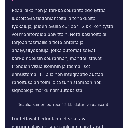
Reaaliaikainen ja tarkka seuranta edellyttää
luotettavia tiedonlähteitä ja tehokkaita
työkaluja, joiden avulla euribor 12 kk -kehitystä
voi monitoroida päivittäin. Netti-kasinoita.ai
tarjoaa täsmällisiä tietolähteitä ja
analyysityökaluja, jotka automatisoivat
korkoindeksin seurannan, mahdollistavat
trendien visualisoinnin ja täsmälliset
ennustemallit. Tällainen integraatio auttaa
rahoitusalan toimijoita tunnistamaan heti
signaaleja markkinamuutoksista.
Reaaliaikainen euribor 12 kk -datan visualisointi.
Luotettavat tiedonlähteet sisältävät
eurooppalaisten suurpankkien päivittäiset