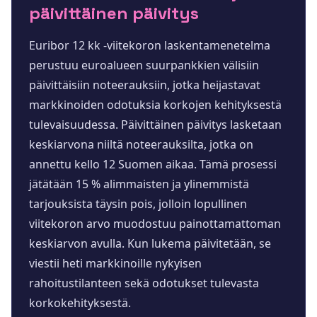
päivittäinen päivitys
Euribor 12 kk -viitekoron laskentamenetelma
perustuu euroalueen suurpankkien välisiin
päivittäisiin noteerauksiin, jotka heijastavat
markkinoiden odotuksia korkojen kehityksestä
tulevaisuudessa. Päivittäinen päivitys lasketaan
keskiarvona niiltä noteerauksilta, jotka on
annettu kello 12 Suomen aikaa. Tämä prosessi
jätätään 15 % alimmaisten ja ylinemmistä
tarjouksista täysin pois, jolloin lopullinen
viitekoron arvo muodostuu painottamattoman
keskiarvon avulla. Kun lukema päivitetään, se
viestii heti markkinoille nykyisen
rahoitustilanteen sekä odotukset tulevasta
korkokehityksestä.