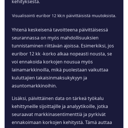
kehityksestä.
Visualisointi euribor 12 kk:n päivittäisistä muutoksista.
Yhtenä keskeisenä tavoitteena päivittäisessä
seurannassa on myös mahdollisuuksien
tunnistaminen riittävän ajoissa. Esimerkiksi, jos
euribor 12 kk -korko alkaa nopeasti nousta, se
voi ennakoida korkojen nousua myös
lainamarkkinoilla, mikä puolestaan vaikuttaa
kuluttajien takaisinmaksukykyyn ja
asuntomarkkinoihin.
Lisäksi, päivittäinen data on tärkeä työkalu
kehittyneille sijoittajille ja analyytikoille, jotka
seuraavat markkinasentimenttiä ja pyrkivät
ennakoimaan korkojen kehitystä. Tämä auttaa