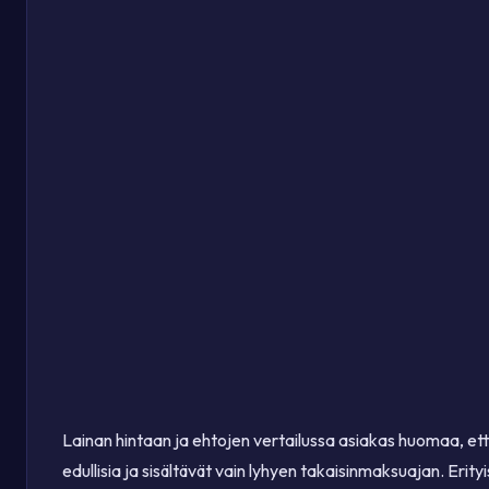
Lainan hintaan ja ehtojen vertailussa asiakas huomaa, ett
edullisia ja sisältävät vain lyhyen takaisinmaksuajan. Eri