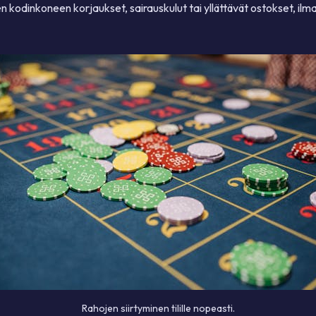
 kodinkoneen korjaukset, sairauskulut tai yllättävät ostokset, ilm
Rahojen siirtyminen tilille nopeasti.