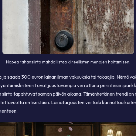
Nopea rahansiirto mahdollistaa kiireellisten menojen hoitamisen.
a ja saada 300 euron lainan ilman vakuuksia tai takaajia. Nämä 
yöntämiskriteerit ovat joustavampia verrattuna perinteisiin pankk
en siirto tapahtuvat saman päivän aikana. Tämänhetkinen trendi on 
utettavuutta entisestään. Lainatarjousten vertailu kannattaa kuitenk
akenteen.