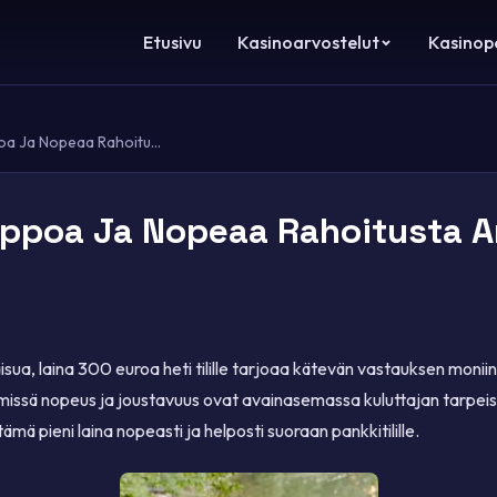
Etusivu
Kasinoarvostelut
Kasinope
poa Ja Nopeaa Rahoitu...
elppoa Ja Nopeaa Rahoitusta Ar
sua, laina 300 euroa heti tilille tarjoaa kätevän vastauksen moniin
issä nopeus ja joustavuus ovat avainasemassa kuluttajan tarpeisiin.
mä pieni laina nopeasti ja helposti suoraan pankkitilille.