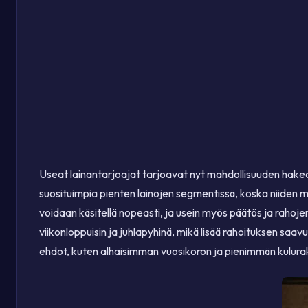
Useat lainantarjoajat tarjoavat nyt mahdollisuuden hake
suosituimpia pienten lainojen segmentissä, koska niiden m
voidaan käsitellä nopeasti, ja usein myös päätös ja rahoj
viikonloppuisin ja juhlapyhinä, mikä lisää rahoituksen saav
ehdot, kuten alhaisimman vuosikoron ja pienimmän kulur