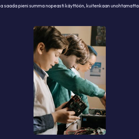
apa saada pieni summa nopeasti käyttöön, kuitenkaan unohtamatta