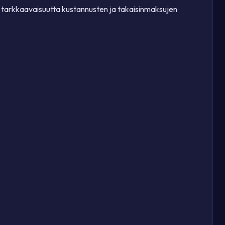
 tarkkaavaisuutta kustannusten ja takaisinmaksujen