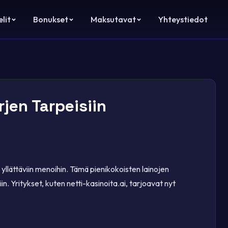
lit
Bonukset
Maksutavat
Yhteystiedot
jen Tarpeisiin
 yllättäviin menoihin. Tämä pienikokoisten lainojen
 Yritykset, kuten netti-kasinoita.ai, tarjoavat nyt