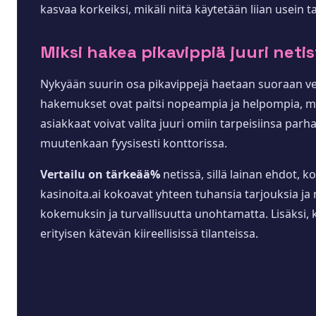
kasvaa korkeiksi, mikäli niitä käytetään liian usein ta
Miksi hakea pikavippiä juuri neti
Nykyään suurin osa pikavippejä haetaan suoraan verk
hakemukset ovat paitsi nopeampia ja helpompia, my
asiakkaat voivat valita juuri omiin tarpeisiinsa par
muutenkaan fyysisesti konttorissa.
Vertailu on tärkeää%
netissä, sillä lainan ehdot, ko
kasinoita.ai kokoavat yhteen tuhansia tarjouksia ja
kokemuksin ja turvallisuutta unohtamatta. Lisäksi, k
erityisen kätevän kiireellisissä tilanteissa.