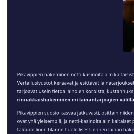
Pikavippien hakeminen netti-kasinoita.ai:n kaltaisis
Vertailusivustot keräävät ja esittävät lainatarjou
tarjoavat usein tietoa lainojen koroista, kustannu
rinnakkaishakeminen eri lainantarjoajien välillä
Pikavippien suosio kasvaa jatkuvasti, osittain niide
ovat yhä yleisempiä, ja netti-kasinoita.ai:n kaltaise
taloudellinen tilanne huolellisesti ennen lainan hake