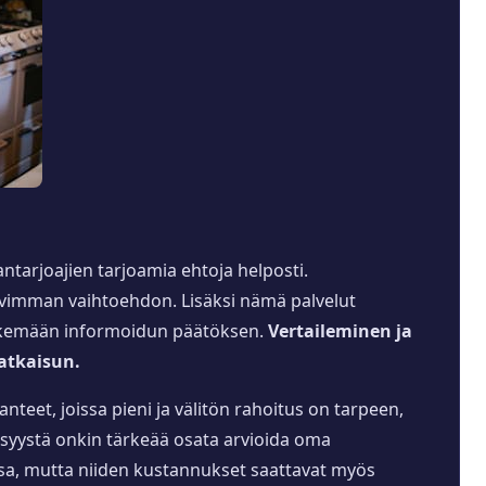
antarjoajien tarjoamia ehtoja helposti.
tavimman vaihtoehdon. Lisäksi nämä palvelut
 tekemään informoidun päätöksen.
Vertaileminen ja
ratkaisun.
nteet, joissa pieni ja välitön rahoitus on tarpeen,
tä syystä onkin tärkeää osata arvioida oma
avissa, mutta niiden kustannukset saattavat myös