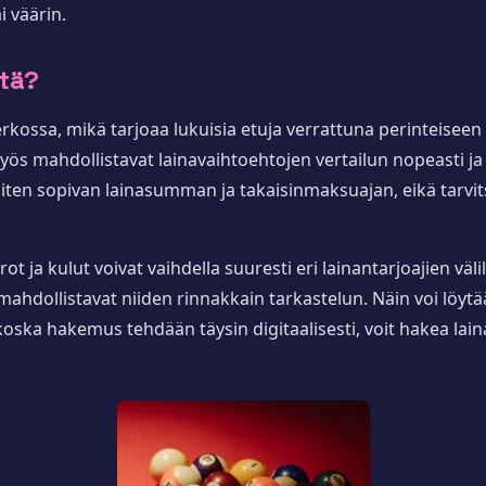
i väärin.
stä?
ossa, mikä tarjoaa lukuisia etuja verrattuna perinteiseen 
ös mahdollistavat lainavaihtoehtojen vertailun nopeasti ja
haiten sopivan lainasumman ja takaisinmaksuajan, eikä tarvi
rot ja kulut voivat vaihdella suuresti eri lainantarjoajien väl
 mahdollistavat niiden rinnakkain tarkastelun. Näin voi löyt
oska hakemus tehdään täysin digitaalisesti, voit hakea laina