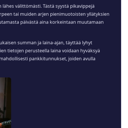
lähes välittömästi. Tästä syystä pikavippejä
arpeen tai muiden arjen pienimuotoisten yllätyksien
i muutamasta päivästä aina korkeintaan muutamaan
kaisen summan ja laina-ajan, täyttää lyhyt
en tietojen perusteella laina voidaan hyväksyä
 mahdollisesti pankkitunnukset, joiden avulla