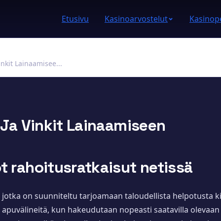
Etusivu
Kasinoarvostelut
Kasinope
inkit Lainaamisee...
u Ja Vinkit Lainaamiseen
t rahoitusratkaisut netissä
 jotka on suunniteltu tarjoamaan taloudellista helpotusta kiir
ä apuvälineitä, kun hakeudutaan nopeasti saatavilla olevaan