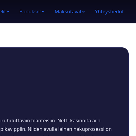
lit
Bonukset
Maksutavat
Yhteystiedot
uhduttaviin tilanteisiin. Netti-kasinoita.ai:n
 pikavippiin. Niiden avulla lainan hakuprosessi on