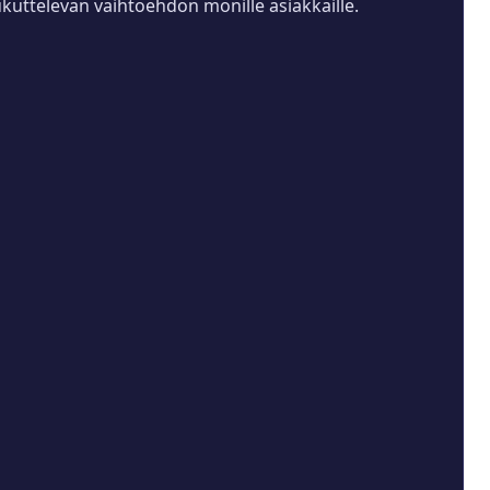
ukuttelevan vaihtoehdon monille asiakkaille.