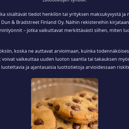
jotka sisältävät tiedot henkilön tai yrityksen maksukyvystä j
ja Dun & Bradstreet Finland Oy. Näihin rekistereihin kirjat
lyönnit – jotka vaikuttavat merkittävästi siihen, miten luo
öksiin, koska ne auttavat arvioimaan, kuinka todennäköisest
 voivat vaikeuttaa uuden luoton saantia tai takauksen myönt
otettavia ja ajantasaisia luottotietoja arvioidessaan riskite