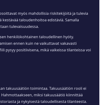
soittavat myös mahdollisia riskitekijöitä ja tulevia
ttä kestävää taloudenhoitoa edistäviä. Samalla
ttaan tulevaisuudessa.
isen henkilökohtainen taloudellinen hyöty.
aamisen ennen kuin ne vaikuttavat vakavasti
li pysyy positiivisena, mikä vaikeissa tilanteissa voi
san takuusäätiön toimintaa. Takuusäätiön rooli ei
ä. Hahmottaakseen, miksi takuusäätiö kiinnittää
oriasta ja nykyisestä taloudellisesta tilanteesta.