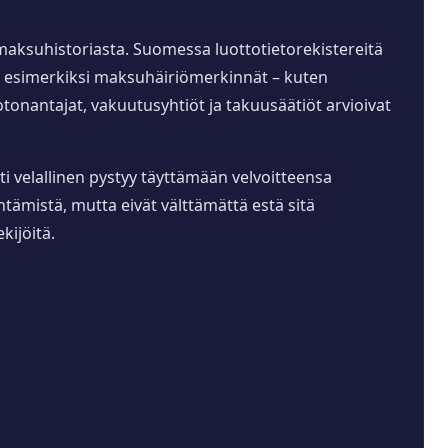
a maksuhistoriasta. Suomessa luottotietorekistereitä
aan esimerkiksi maksuhäiriömerkinnät – kuten
tonantajat, vakuutusyhtiöt ja takuusäätiöt arvioivat
i velallinen pystyy täyttämään velvoitteensa
ämistä, mutta eivät välttämättä estä sitä
kijöitä.