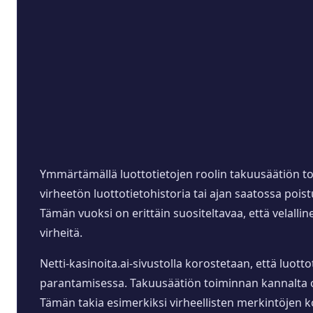
Ymmärtämällä luottotietojen roolin takuusäätiön to
virheetön luottotietohistoria tai ajan saatossa poi
Tämän vuoksi on erittäin suositeltavaa, että velallin
virheitä.
Netti-kasinoita.ai-sivustolla korostetaan, että luot
parantamisessa. Takuusäätiön toiminnan kannalta olen
Tämän takia esimerkiksi virheellisten merkintöjen 