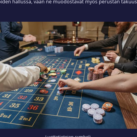
oiden hallussa, vaan ne muodostavat myös perustan takuusäät
Luottotietojen symboli.