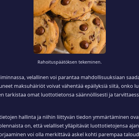
Rahoituspäätöksen tekeminen.
iminnassa, velallinen voi parantaa mahdollisuuksiaan saad
stuneet maksuhäiriöt voivat vähentää epäilyksiä siitä, onko 
en tarkistaa omat luottotietonsa säännöllisesti ja tarvittaes
totietojen hallinta ja niihin liittyvän tiedon ymmärtäminen 
naista on, että velalliset ylläpitävät luottotietojensa ajan
korjaaminen voi olla merkittävä askel kohti parempaa talo