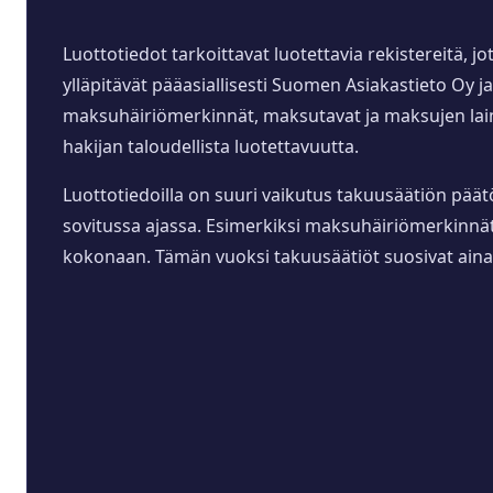
Luottotiedot tarkoittavat luotettavia rekistereitä, 
ylläpitävät pääasiallisesti Suomen Asiakastieto Oy 
maksuhäiriömerkinnät, maksutavat ja maksujen laimin
hakijan taloudellista luotettavuutta.
Luottotiedoilla on suuri vaikutus takuusäätiön päät
sovitussa ajassa. Esimerkiksi maksuhäiriömerkinnät
kokonaan. Tämän vuoksi takuusäätiöt suosivat aina lu