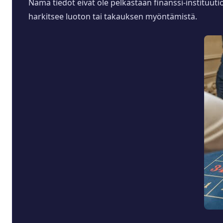
Nämä tiedot eivät ole pelkästään finanssi-instituuti
harkitsee luoton tai takauksen myöntämistä.