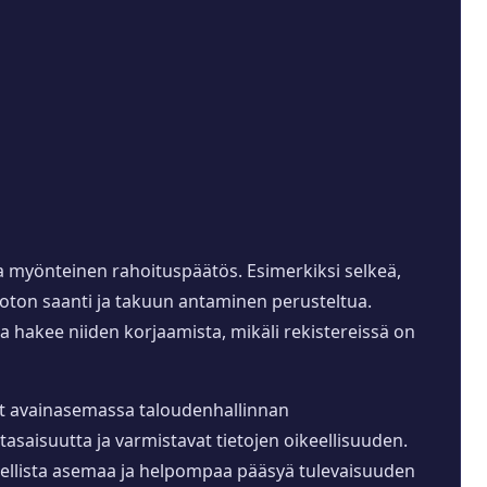
a myönteinen rahoituspäätös. Esimerkiksi selkeä,
luoton saanti ja takuun antaminen perusteltua.
sa hakee niiden korjaamista, mikäli rekistereissä on
ovat avainasemassa taloudenhallinnan
tasaisuutta ja varmistavat tietojen oikeellisuuden.
udellista asemaa ja helpompaa pääsyä tulevaisuuden