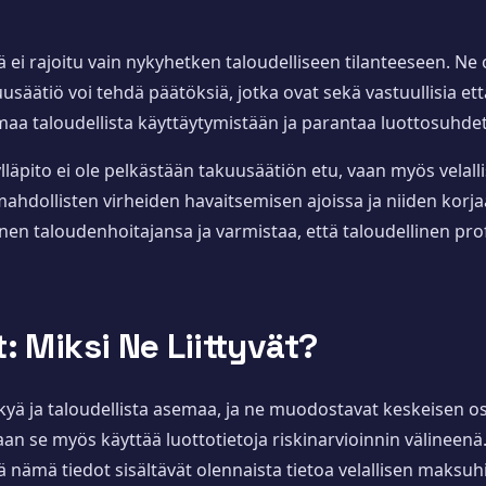
ei rajoitu vain nykyhetken taloudelliseen tilanteeseen. Ne o
kuusäätiö voi tehdä päätöksiä, jotka ovat sekä vastuullisia e
omaa taloudellista käyttäytymistään ja parantaa luottosuhde
lläpito ei ole pelkästään takuusäätiön etu, vaan myös velall
mahdollisten virheiden havaitsemisen ajoissa ja niiden korj
nen taloudenhoitajansa ja varmistaa, että taloudellinen profii
: Miksi Ne Liittyvät?
kyä ja taloudellista asemaa, ja ne muodostavat keskeisen o
aan se myös käyttää luottotietoja riskinarvioinnin välineen
nämä tiedot sisältävät olennaista tietoa velallisen maksuhist