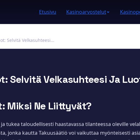
Etusivu
Kasinoarvostelut
Kasinope
ot: Selvitä Velkasuhteesi...
t: Selvitä Velkasuhteesi Ja Luo
: Miksi Ne Liittyvät?
 tukea taloudellisesti haastavassa tilanteessa oleville velal
ista, jonka kautta Takuusäätiö voi vaikuttaa myönteisesti as