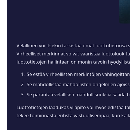
Velallinen voi itsekin tarkistaa omat luottotietonsa 
Virheelliset merkinnät voivat vääristää luottoluokitu
luottotietojen hallintaan on monin tavoin hyödyllist
Se estää virheellisten merkintöjen vahingoitta
Se mahdollistaa mahdollisten ongelmien ajoiss
Se parantaa velallisen mahdollisuuksia saada t
Luottotietojen laadukas ylläpito voi myös edistää 
tekee toiminnasta entistä vastuullisempaa, kun kai