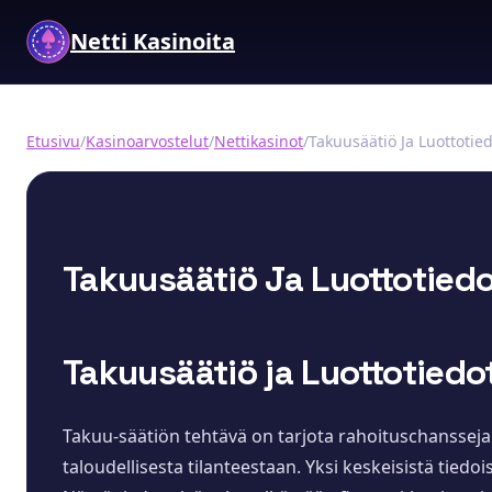
Netti Kasinoita
Etusivu
/
Kasinoarvostelut
/
Nettikasinot
/
Takuusäätiö Ja Luottotied
Takuusäätiö Ja Luottotiedo
Takuusäätiö ja Luottotiedot
Takuu-säätiön tehtävä on tarjota rahoituschansseja ja
taloudellisesta tilanteestaan. Yksi keskeisistä tiedo