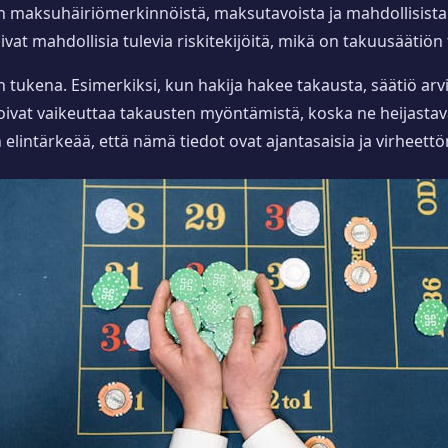
n maksuhäiriömerkinnöistä, maksutavoista ja mahdollisista 
at mahdollisia tulevia riskitekijöitä, mikä on takuusäätiön 
tukena. Esimerkiksi, kun hakija hakee takausta, säätiö arvi
oivat vaikeuttaa takausten myöntämistä, koska ne heijastav
 elintärkeää, että nämä tiedot ovat ajantasaisia ja virheettö