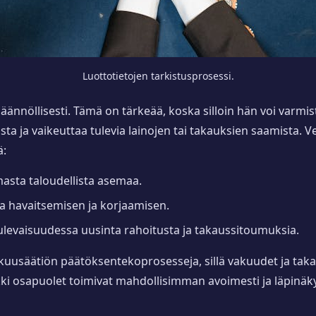
Luottotietojen tarkistusprosessi.
säännöllisesti. Tämä on tärkeää, koska silloin hän voi varmist
sta ja vaikeuttaa tulevia lainojen tai takauksien saamista. V
ä:
masta taloudellista asemaa.
a havaitsemisen ja korjaamisen.
ulevaisuudessa uusinta rahoitusta ja takaussitoumuksia.
takuusäätiön päätöksentekoprosesseja, sillä vakuudet ja tak
kki osapuolet toimivat mahdollisimman avoimesti ja läpinäky