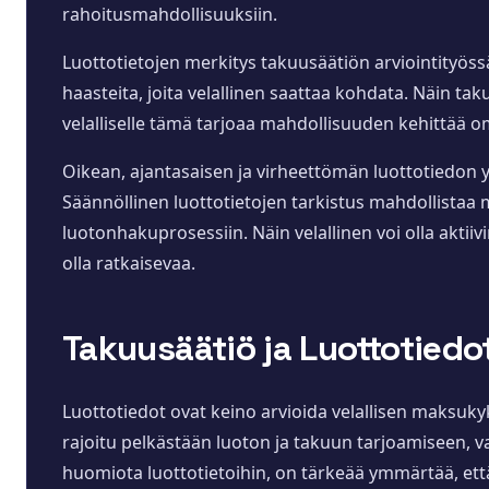
rahoitusmahdollisuuksiin.
Luottotietojen merkitys takuusäätiön arviointityössä 
haasteita, joita velallinen saattaa kohdata. Näin ta
velalliselle tämä tarjoaa mahdollisuuden kehittää 
Oikean, ajantasaisen ja virheettömän luottotiedon y
Säännöllinen luottotietojen tarkistus mahdollistaa 
luotonhakuprosessiin. Näin velallinen voi olla aktiivi
olla ratkaisevaa.
Takuusäätiö ja Luottotiedot
Luottotiedot ovat keino arvioida velallisen maksuky
rajoitu pelkästään luoton ja takuun tarjoamiseen, v
huomiota luottotietoihin, on tärkeää ymmärtää, että 