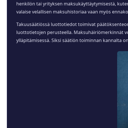
henkilön tai yrityksen maksukäyttäytymisestä, kute
valaise velallisen maksuhistoriaa vaan myös ennakoiv
Takuusäätiössä luottotiedot toimivat päätöksenteon 
luottotietojen perusteella. Maksuhäiriömerkinnät v
ylläpitämisessä. Siksi säätiön toiminnan kannalta on