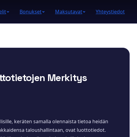
lit
Bonukset
Maksutavat
Yhteystiedot
ttotietojen Merkitys
lisille, keräten samalla olennaista tietoa heidän
iakkaidensa taloushallintaan, ovat luottotiedot.