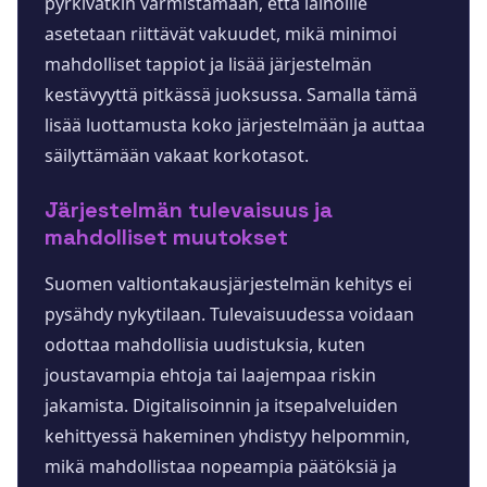
pyrkivätkin varmistamaan, että lainoille
asetetaan riittävät vakuudet, mikä minimoi
mahdolliset tappiot ja lisää järjestelmän
kestävyyttä pitkässä juoksussa. Samalla tämä
lisää luottamusta koko järjestelmään ja auttaa
säilyttämään vakaat korkotasot.
Järjestelmän tulevaisuus ja
mahdolliset muutokset
Suomen valtiontakausjärjestelmän kehitys ei
pysähdy nykytilaan. Tulevaisuudessa voidaan
odottaa mahdollisia uudistuksia, kuten
joustavampia ehtoja tai laajempaa riskin
jakamista. Digitalisoinnin ja itsepalveluiden
kehittyessä hakeminen yhdistyy helpommin,
mikä mahdollistaa nopeampia päätöksiä ja