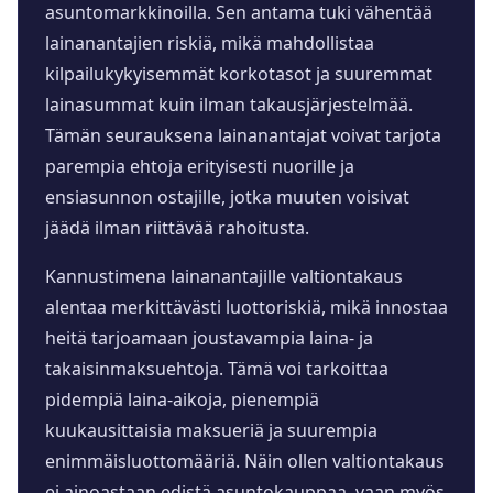
asuntomarkkinoilla. Sen antama tuki vähentää
lainanantajien riskiä, mikä mahdollistaa
kilpailukykyisemmät korkotasot ja suuremmat
lainasummat kuin ilman takausjärjestelmää.
Tämän seurauksena lainanantajat voivat tarjota
parempia ehtoja erityisesti nuorille ja
ensiasunnon ostajille, jotka muuten voisivat
jäädä ilman riittävää rahoitusta.
Kannustimena lainanantajille valtiontakaus
alentaa merkittävästi luottoriskiä, mikä innostaa
heitä tarjoamaan joustavampia laina- ja
takaisinmaksuehtoja. Tämä voi tarkoittaa
pidempiä laina-aikoja, pienempiä
kuukausittaisia maksueriä ja suurempia
enimmäisluottomääriä. Näin ollen valtiontakaus
ei ainoastaan edistä asuntokauppaa, vaan myös