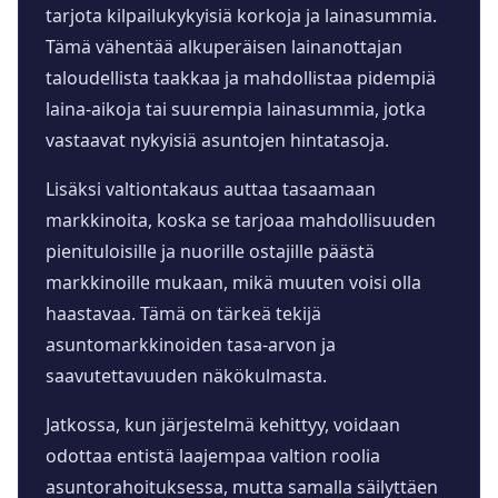
tarjota kilpailukykyisiä korkoja ja lainasummia.
Tämä vähentää alkuperäisen lainanottajan
taloudellista taakkaa ja mahdollistaa pidempiä
laina-aikoja tai suurempia lainasummia, jotka
vastaavat nykyisiä asuntojen hintatasoja.
Lisäksi valtiontakaus auttaa tasaamaan
markkinoita, koska se tarjoaa mahdollisuuden
pienituloisille ja nuorille ostajille päästä
markkinoille mukaan, mikä muuten voisi olla
haastavaa. Tämä on tärkeä tekijä
asuntomarkkinoiden tasa-arvon ja
saavutettavuuden näkökulmasta.
Jatkossa, kun järjestelmä kehittyy, voidaan
odottaa entistä laajempaa valtion roolia
asuntorahoituksessa, mutta samalla säilyttäen