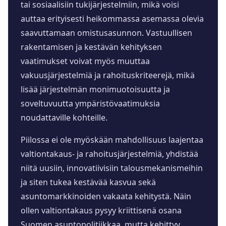
tai sosiaalisiin tukijärjestelmiin, mikä voisi
auttaa erityisesti heikommassa asemassa olevia
saavuttamaan omistusasunnon. Vastuullisen
rakentamisen ja kestävän kehityksen
vaatimukset voivat myös muuttaa
vakuusjärjestelmiä ja rahoituskriteerejä, mikä
lisää järjestelmän monimuotoisuutta ja
soveltuvuutta ympäristövaatimuksia
noudattaville kohteille.
Piilossa ei ole myöskään mahdollisuus laajentaa
valtiontakaus- ja rahoitusjärjestelmiä, yhdistää
niitä uusiin, innovatiivisiin talousmekanismeihin
ja siten tukea kestävää kasvua sekä
asuntomarkkinoiden vakaata kehitystä. Näin
ollen valtiontakaus pysyy kriittisenä osana
Suomen asuntopolitiikkaa, mutta kehittyy