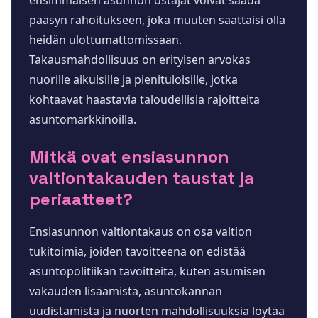
ensimmäisen asunnon ostajat voivat saada
pääsyn rahoitukseen, joka muuten saattaisi olla
heidän ulottumattomissaan.
Takausmahdollisuus on erityisen arvokas
nuorille aikuisille ja pienituloisille, jotka
kohtaavat haastavia taloudellisia rajoitteita
asuntomarkkinoilla.
Mitkä ovat ensiasunnon
valtiontakauden taustat ja
periaatteet?
Ensiasunnon valtiontakaus on osa valtion
tukitoimia, joiden tavoitteena on edistää
asuntopolitiikan tavoitteita, kuten asumisen
vakauden lisäämistä, asuntokannan
uudistamista ja nuorten mahdollisuuksia löytää