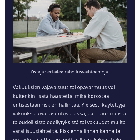
Ostaja vertailee rahoitusvaihtoehtoja.
Vakuuksien vajavaisuus tai epävarmuus voi
kuitenkin lisätä haastetta, mikä korostaa
entisestään riskien hallintaa. Yleisesti käytettyjä
vakuuksia ovat asuntosurakka, panttaus muista
taloudellisista edellytyksistä tai vakuudet muilta
varallisuuslähteiltä. Riskienhallinnan kannalta
on tärkeää, että lainanottajalla on kyky ja halu