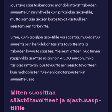
joustava säästöskenaario mahdollistavat talouden
suunnittelun niin lyhyellä kuin pitkälläkin aikavälillä,
mutta samaan aikaan korostavat vastuullisen
säästämisen tärkeyttä.
Siten, kuinka paljon asp-tilille voi säästää, muodostuu
suurelta osin henkilökohtaisista tavoitteista ja
talouden kyvystä säästää. Yleisesti ottaen, vuotuinen
rajapyykki asettaa rajan noin 4 500 euroon, mikä
tarjoaa riittävän joustavuutta niin säästötavoitteen
kuin mahdollisten tulevien lainatarjoustenkin
suunnittelussa.
Miten suosittaa
säästötavoitteet ja ajastusasp-
tilille