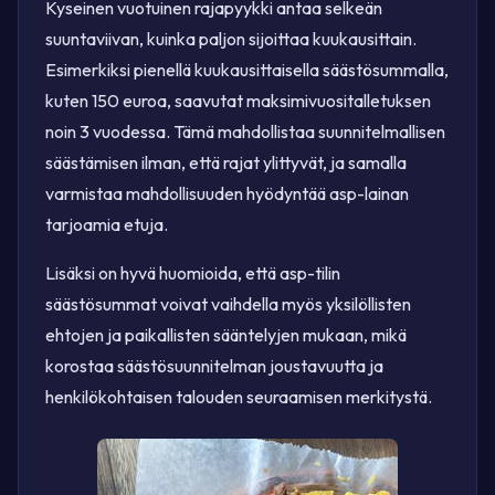
Kyseinen vuotuinen rajapyykki antaa selkeän
suuntaviivan, kuinka paljon sijoittaa kuukausittain.
Esimerkiksi pienellä kuukausittaisella säästösummalla,
kuten 150 euroa, saavutat maksimivuositalletuksen
noin 3 vuodessa. Tämä mahdollistaa suunnitelmallisen
säästämisen ilman, että rajat ylittyvät, ja samalla
varmistaa mahdollisuuden hyödyntää asp-lainan
tarjoamia etuja.
Lisäksi on hyvä huomioida, että asp-tilin
säästösummat voivat vaihdella myös yksilöllisten
ehtojen ja paikallisten sääntelyjen mukaan, mikä
korostaa säästösuunnitelman joustavuutta ja
henkilökohtaisen talouden seuraamisen merkitystä.