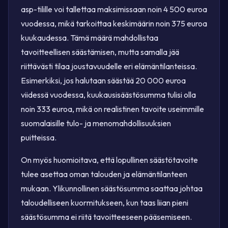
asp-tilille voi tallettaa maksimissaan noin 4 500 euroa
vuodessa, mikä tarkoittaa keskimäärin noin 375 euroa
kuukaudessa. Tämä määrä mahdollistaa
tavoitteellisen säästämisen, mutta samalla jää
riittävästi tilaa joustavuudelle eri elämäntilanteissa.
Esimerkiksi, jos halutaan säästää 20 000 euroa
viidessä vuodessa, kuukausisäästösumma tulisi olla
noin 333 euroa, mikä on realistinen tavoite useimmille
suomalaisille tulo- ja menomahdollisuuksien
puitteissa.
On myös huomioitava, että lopullinen säästötavoite
tulee asettaa oman talouden ja elämäntilanteen
mukaan. Ylikunnollinen säästösumma saattaa johtaa
taloudelliseen kuormitukseen, kun taas liian pieni
säästösumma ei riitä tavoitteeseen pääsemiseen.