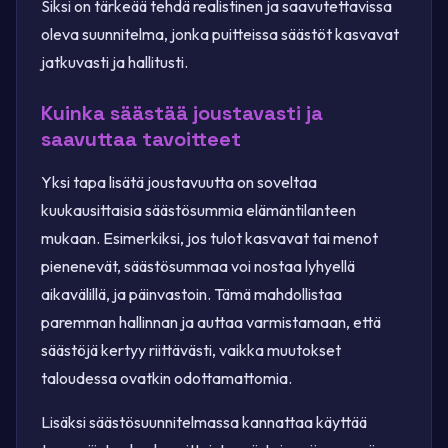
Siksi on tärkeää tehdä realistinen ja saavutettavissa
oleva suunnitelma, jonka puitteissa säästöt kasvavat
jatkuvasti ja hallitusti.
Kuinka säästää joustavasti ja
saavuttaa tavoitteet
Yksi tapa lisätä joustavuutta on soveltaa
kuukausittaisia säästösummia elämäntilanteen
mukaan. Esimerkiksi, jos tulot kasvavat tai menot
pienenevät, säästösummaa voi nostaa lyhyellä
aikavälillä, ja päinvastoin. Tämä mahdollistaa
paremman hallinnan ja auttaa varmistamaan, että
säästöjä kertyy riittävästi, vaikka muutokset
taloudessa ovatkin odottamattomia.
Lisäksi säästösuunnitelmassa kannattaa käyttää