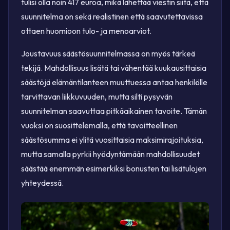
tulisi olla noin 417 euroa, mikä lähettää viestin siitä, että
suunnitelma on sekä realistinen että saavutettavissa
ottaen huomioon tulo- ja menoarviot.
Joustavuus säästösuunnitelmassa on myös tärkeä
tekijä. Mahdollisuus lisätä tai vähentää kuukausittaisia
säästöjä elämäntilanteen muuttuessa antaa henkilölle
tarvittavan liikkuvuuden, mutta silti pysyvän
suunnitelman saavuttaa pitkäaikainen tavoite. Tämän
vuoksi on suosittelemalla, että tavoitteellinen
säästösumma ei ylitä vuosittaisia maksimirajoituksia,
mutta samalla pyrkii hyödyntämään mahdollisuudet
säästää enemmän esimerkiksi bonusten tai lisätulojen
yhteydessä.