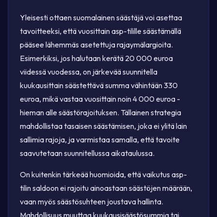
Yleisesti ottaen suomalainen säästäjä voi asettaa
tavoitteeksi, että vuosittain asp-tilille säästämällä
pääsee lähemmäs asetettuja rajaymälargioita.
Esimerkiksi, jos halutaan kerätä 20 000 euroa
viidessä vuodessa, on järkevää suunnitella
kuukausittain säästettävä summa vähintään 330
euroa, mikä vastaa vuosittain noin 4 000 euroa -
hieman alle säästörajoituksen. Tällainen strategia
mahdollistaa tasaisen säästämisen, joka ei ylitä lain
sallimia rajoja, ja varmistaa samalla, että tavoite
saavutetaan suunnitellussa aikataulussa.
On kuitenkin tärkeää huomioida, että vaikutus asp-
tilin saldoon ei rajoitu ainoastaan säästöjen määrään,
vaan myös säästösuhteen joustava hallinta.
Mahdollisuus muuttaa kuukausisäästösummia tai