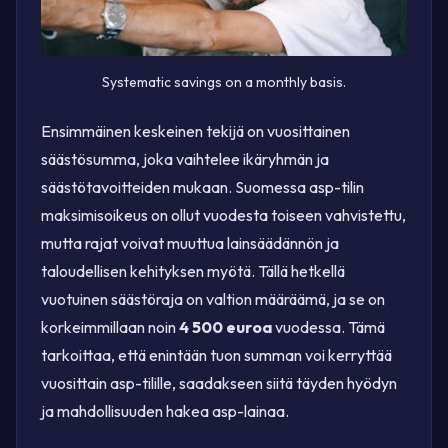
Systematic savings on a monthly basis.
Ensimmäinen keskeinen tekijä on vuosittainen
säästösumma, joka vaihtelee ikäryhmän ja
säästötavoitteiden mukaan. Suomessa asp-tilin
maksimisoikeus on ollut vuodesta toiseen vahvistettu,
mutta rajat voivat muuttua lainsäädännön ja
taloudellisen kehityksen myötä. Tällä hetkellä
vuotuinen säästöraja on valtion määräämä, ja se on
korkeimmillaan noin
4 500 euroa
vuodessa. Tämä
tarkoittaa, että enintään tuon summan voi kerryttää
vuosittain asp-tilille, saadakseen siitä täyden hyödyn
ja mahdollisuuden hakea asp-lainaa.