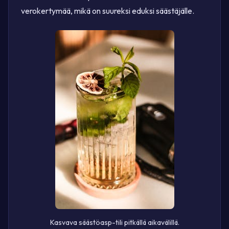
verokertymää, mikä on suureksi eduksi säästäjälle.
Kasvava säästöasp-tili pitkällä aikavälillä.