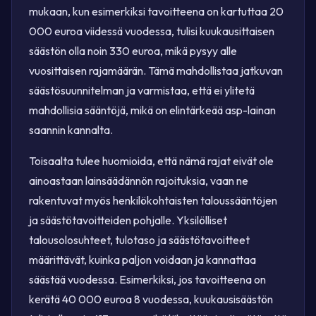
mukaan, kun esimerkiksi tavoitteena on kartuttaa 20
000 euroa viidessä vuodessa, tulisi kuukausittaisen
säästön olla noin 330 euroa, mikä pysyy alle
vuosittaisen rajamäärän. Tämä mahdollistaa jatkuvan
säästösuunnitelman ja varmistaa, että ei ylitetä
mahdollisia sääntöjä, mikä on elintärkeää asp-lainan
saannin kannalta.
Toisaalta tulee huomioida, että nämä rajat eivät ole
ainoastaan lainsäädännön rajoituksia, vaan ne
rakentuvat myös henkilökohtaisten taloussääntöjen
ja säästötavoitteiden pohjalle. Yksilölliset
talousolosuhteet, tulotaso ja säästötavoitteet
määrittävät, kuinka paljon voidaan ja kannattaa
säästää vuodessa. Esimerkiksi, jos tavoitteena on
kerätä 40 000 euroa 8 vuodessa, kuukausisäästön