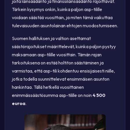
joita lainsäädäntö ja finanssilainsäädäntö rajoittavat.
Tärkein kysymys onkin, kuinka paljon asp-tilille
voidaan säästää vuosittain, ja miten tämä vaikuttaa
tulevaisuuden asuntolainan ehtojen muodostumiseen.
Suomen hallituksen ja valtion asettamat
säästörajoitukset määrittelevät, kuinka paljon pystyy
maksamaan asp-tilille vuosittain. Tämän rajan
tarkoituksena on estää holtiton säästäminen ja
varmistaa, että asp-tili kohdentuu ensisijaisesti niille,
jotka todella suunnittelevat ensimmäisen asunton
hankintaa. Tällä hetkellä vuosittainen
enimmäissäästösumma asp-tilille on noin
4 500
euroa
.