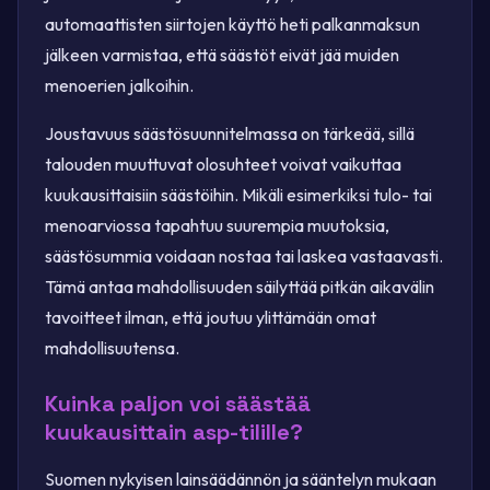
automaattisten siirtojen käyttö heti palkanmaksun
jälkeen varmistaa, että säästöt eivät jää muiden
menoerien jalkoihin.
Joustavuus säästösuunnitelmassa on tärkeää, sillä
talouden muuttuvat olosuhteet voivat vaikuttaa
kuukausittaisiin säästöihin. Mikäli esimerkiksi tulo- tai
menoarviossa tapahtuu suurempia muutoksia,
säästösummia voidaan nostaa tai laskea vastaavasti.
Tämä antaa mahdollisuuden säilyttää pitkän aikavälin
tavoitteet ilman, että joutuu ylittämään omat
mahdollisuutensa.
Kuinka paljon voi säästää
kuukausittain asp-tilille?
Suomen nykyisen lainsäädännön ja sääntelyn mukaan