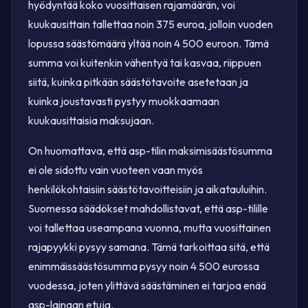
hyödyntää koko vuosittaisen rajamäärän, voi
kuukausittain tallettaa noin 375 euroa, jolloin vuoden
lopussa säästömäärä yltää noin 4 500 euroon. Tämä
summa voi kuitenkin vähentyä tai kasvaa, riippuen
siitä, kuinka pitkään säästötavoite asetetaan ja
kuinka joustavasti pystyy muokkaamaan
kuukausittaisia maksujaan.
On huomattava, että asp-tilin maksimisäästösumma
ei ole sidottu vain vuoteen vaan myös
henkilökohtaisiin säästötavoitteisiin ja aikatauluihin.
Suomessa säädökset mahdollistavat, että asp-tilille
voi tallettaa useampana vuonna, mutta vuosittainen
rajapyykki pysyy samana. Tämä tarkoittaa sitä, että
enimmäissäästösumma pysyy noin 4 500 eurossa
vuodessa, joten ylittävä säästäminen ei tarjoa enää
asp-lainaan etuja.