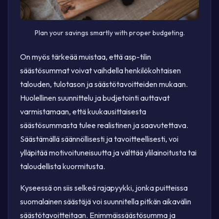
Plan your savings smartly with proper budgeting.
On myös tärkeää muistaa, että asp-tilin
säästösummat voivat vaihdella henkilökohtaisen
talouden, tulotason ja säästötavoitteiden mukaan.
Huolellinen suunnittelu ja budjetointi auttavat
varmistamaan, että kuukausittaisesta
säästösummasta tulee realistinen ja saavutettava.
Säästämällä säännöllisesti ja tavoitteellisesti, voi
ylläpitää motivoituneisuutta ja välttää ylilainoitusta tai
taloudellista kuormitusta.
Kyseessä on siis selkeä rajapyykki, jonka puitteissa
suomalainen säästäjä voi suunnitella pitkän aikavälin
säästötavoitteitaan. Enimmäissäästösumma ja