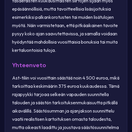
tasaeräisten kuukausittaisten siirtojen sijaan myös
epäsäännöllisiä, mutta tavoitteellisia lisäsijoituksia
esimerkiksi palkankorotusten tai muiden lisätulojen
myötä. Näin varmistetaan, että pitkäaikainen tavoite
pysyy koko ajan saavutettavissa, ja samalla voidaan
hyödyntää mahdollisia vuosittaisia bonuksia tai muita
kertaluontoisia tuloja.
Yhteenveto
Ast-tiliin voi vuosittain säästää noin 4 500 euroa, mikä
tarkoittaa keskimäärin 375 euroa kuukaudessa. Tämä
rajapyykki tarjoaa selkeän vapauden suunnitella
talouden ja säästön tarkoituksenmukaisuutta pitkällä
aikavälillä. Säästösumman ja ajanjakson suunnittelu
vaatii realistisen kartoituksen omasta taloudesta,
mutta oikeasti laadittu ja joustava säästösuunnitelma