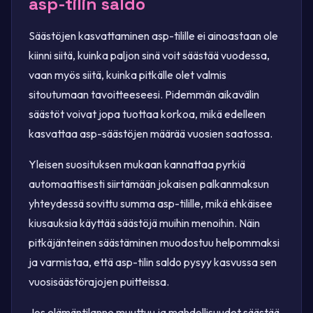
asp-tilin saldo
Säästöjen kasvattaminen asp-tilille ei ainoastaan ole
kiinni siitä, kuinka paljon sinä voit säästää vuodessa,
vaan myös siitä, kuinka pitkälle olet valmis
sitoutumaan tavoitteeseesi. Pidemmän aikavälin
säästöt voivat jopa tuottaa korkoa, mikä edelleen
kasvattaa asp-säästöjen määrää vuosien saatossa.
Yleisen suosituksen mukaan kannattaa pyrkiä
automaattisesti siirtämään jokaisen palkanmaksun
yhteydessä sovittu summa asp-tilille, mikä ehkäisee
kiusauksia käyttää säästöjä muihin menoihin. Näin
pitkäjänteinen säästäminen muodostuu helpommaksi
ja varmistaa, että asp-tilin saldo pysyy kasvussa sen
vuosisäästörajojen puitteissa.
Jos elämäntilanne muuttuu ja mahdollisuudet säästää