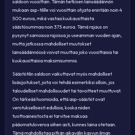
saldoon vuosittain. Tämän hetkisen lainsäädännön
mukaan asp-tilille voi vuosittain ohjata enintään noin 4
500 euroa, mikä vastaa kuukausittaista
säästösummaa noin 375 euroa. Tämä rajaus on
pysynyt samoissa rajoissa jo useamman vuoden ajan,
mutta jatkossa mahdolliset muutokset
lainsäädännössä voivat muuttaa joko vuosittaisia tai
kuukausittaisia maksimisummia.
Säästötilin saldoon vaikuttavat myös mahdolliset
lisäsijoitukset, joita voi tehdä esimerkiksi silloin, jos
taloudelliset mahdollisuudet tai tavoitteet muuttuvat.
On tärkeää huomioida, että asp-säästöt ovat
verotuksellisesti edullisia, koska niiden
tuottoaineistosta ei tarvitse maksaa
pääomatuloveroa siihen asti, kunnes laina otetaan.
Tämä mahdollistaa pitkän aikavälin kasvun ilman