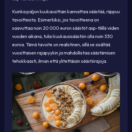
Kuinka paljon kuukausittain kannattaa säästää, riippuu
tavoitteista. Esimerkiksi, jos tavoitteena on
saavuttaa noin 20 000 euron säästöt asp-tilillä viiden
vuoden aikana, tulisi kuukausisäästön olla noin 330
euroa. Tämä tavoite on realistinen, sillä se sisältää
vuosittaisen rajapyykin ja mahdollistaa säästämisen
tehokkaasti, ilman että ylitettäisiin säästörajoja.