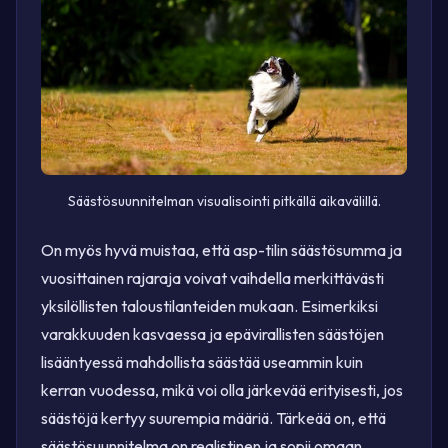
Säästösuunnitelman visualisointi pitkällä aikavälillä.
On myös hyvä muistaa, että asp-tilin säästösumma ja
vuosittainen rajaraja voivat vaihdella merkittävästi
yksilöllisten taloustilanteiden mukaan. Esimerkiksi
varakkuuden kasvaessa ja epävirallisten säästöjen
lisääntyessä mahdollista säästää useammin kuin
kerran vuodessa, mikä voi olla järkevää erityisesti, jos
säästöjä kertyy suurempia määriä. Tärkeää on, että
säästösuunnitelma on realistinen ja sopii omaan