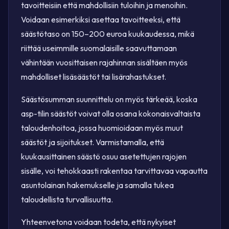
tavoitteisiin että mahdollisiin tuloihin ja menoihin.
Voidaan esimerkiksi asettaa tavoitteeksi, että
säästötaso on 150–200 euroa kuukaudessa, mikä
riittää useimmille suomalaisille saavuttamaan
vähintään vuosittaisen rajahinnan sisältäen myös
mahdolliset lisäsäästöt tai lisärahastukset.
Säästösumman suunnittelu on myös tärkeää, koska
asp-tilin säästöt voivat olla osana kokonaisvaltaista
taloudenhoitoa, jossa huomioidaan myös muut
säästöt ja sijoitukset. Varmistamalla, että
kuukausittainen säästö osuu asetettujen rajojen
sisälle, voi tehokkaasti rakentaa tarvittavaa vapautta
asuntolainan hakemukselle ja samalla tukea
taloudellista turvallisuutta.
Yhteenvetona voidaan todeta, että nykyiset