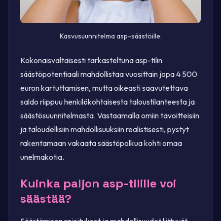
Kasvusuunnitelma asp-säästöille.
Kokonaisvaltaisesti tarkasteltuna asp-tilin
säästöpotentiaali mahdollistaa vuosittain jopa 4 500
euron kartuttamisen, mutta oikeasti saavutettava
saldo riippuu henkilökohtaisesta taloustilanteesta ja
säästösuunnitelmasta. Vastaamalla omiin tavoitteisiin
ja taloudellisiin mahdollisuuksiin realistisesti, pystyt
rakentamaan vakaata säästöpolkua kohti omaa
unelmakotia.
Kuinka paljon asp-tilille voi
säästää?
Säästämisen rajoitukset ja mahdollisuudet liittyvät