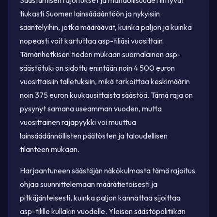
tiukasti Suomen lainsäädäntöön ja nykyisiin
sääntelyihin, jotka määräävät, kuinka paljon ja kuinka
nopeasti voit kartuttaa asp-tiliäsi vuosittain.
Tämänhetkisen tiedon mukaan suomalainen asp-
säästötuki on sidottu enintään noin 4 500 euron
vuosittaisiin talletuksiin, mikä tarkoittaa keskimäärin
noin 375 euron kuukausittaista säästöä. Tämä raja on
pysynyt samana useamman vuoden, mutta
vuosittainen rajapyykki voi muuttua
lainsäädännöllisten päätösten ja taloudellisen
tilanteen mukaan.
Harjaantuneen säästäjän näkökulmasta tämä rajoitus
ohjaa suunnittelemaan määrätietoisesti ja
pitkäjänteisesti, kuinka paljon kannattaa sijoittaa
asp-tilille kullakin vuodelle. Yleisen säästöpolitiikan