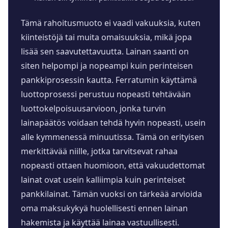
Tämä rahoitusmuoto ei vaadi vakuuksia, kuten
kiinteistöjä tai muita omaisuuksia, mikä jopa
lisää sen saavutettavuutta. Lainan saanti on
siten helpompi ja nopeampi kuin perinteisen
pankkiprosessin kautta. Ferratumin käyttämä
luottoprosessi perustuu nopeasti tehtävään
luottokelpoisuusarvioon, jonka turvin
lainapäätös voidaan tehdä hyvin nopeasti, usein
alle kymmenessä minuutissa. Tämä on erityisen
merkittävää niille, jotka tarvitsevat rahaa
nopeasti ottaen huomioon, että vakuudettomat
lainat ovat usein kalliimpia kuin perinteiset
pankkilainat. Tämän vuoksi on tärkeää arvioida
oma maksukykyä huolellisesti ennen lainan
hakemista ja käyttää lainaa vastuullisesti.