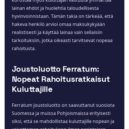
korostaa myös kuluttajan vastuuta ymmärtää
lainan ehdot ja huolehtia taloudellisesta
hyvinvoinnistaan. Tämän takia on tärkeää, että
hakeva henkilö arvioi omaa maksukykyään
realistisesti ja käyttää lainaa vain sellaisiin
tarkoituksiin, jotka oikeasti tarvitsevat nopeaa
rahoitusta.
Joustoluotto Ferratum:
Nopeat Rahoitusratkaisut
Kuluttajille
Ferratum joustoluotto on saavuttanut suosiota
Suomessa ja muissa Pohjoismaissa erityisesti
siksi, että se mahdollistaa kuluttajille nopean ja