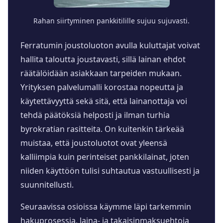
Rahan siirtyminen pankkitilille sujuu sujuvasti.
Ferratumin joustoluoton avulla kuluttajat voivat
hallita taloutta joustavasti, sillä lainan ehdot
räätälöidään asiakkaan tarpeiden mukaan.
Yrityksen palvelumalli korostaa nopeutta ja
käytettävyyttä sekä sitä, että lainanottaja voi
tehdä päätöksiä helposti ja ilman turhia
byrokratian rasitteita. On kuitenkin tärkeää
muistaa, että joustoluotot ovat yleensä
kalliimpia kuin perinteiset pankkilainat, joten
niiden käyttöön tulisi suhtautua vastuullisesti ja
suunnitellusti.
Seuraavissa osioissa käymme läpi tarkemmin
hakuprosessia, laina- ja takaisinmaksuehtoja