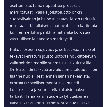
asettamista; tämä nopeuttaa prosessia
merkittävästi. Vaikka joustoluotto onkin
suoraviivainen ja helposti saatavilla, on tärkeää
muistaa, että tällaiset lainat ovat usein kalliimpia
kuin esimerkiksi pankkilainat, mikä korostaa
vastuullisen lainanoton merkitystä.
Hakuprosessin sujuvuus ja selkeät vaatimukset
tekevät Ferratum joustoluotosta houkuttelevan
vaihtoehdon monille suomalaisille kuluttajille.
On kuitenkin tärkeää arvioida oma taloudellinen
tilanne huolellisesti ennen lainan hakemista,
erottaa tarpeelliset menot ei-kiinteistä
kulutuksesta ja suunnitella takaisinmaksu
tarkasti. Tämä varmistaa, että lyhytaikainen
laina ei kasva kohtuuttomaksi taloudelliseksi