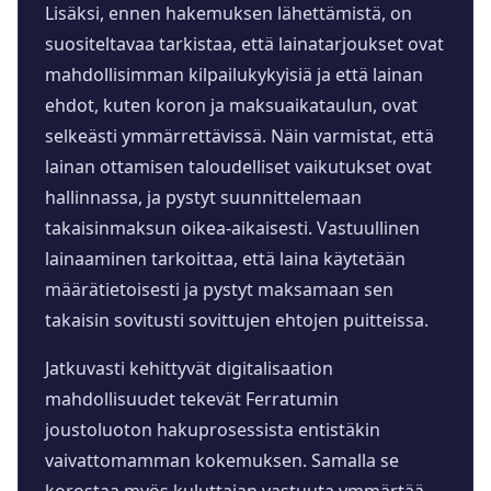
Lisäksi, ennen hakemuksen lähettämistä, on
suositeltavaa tarkistaa, että lainatarjoukset ovat
mahdollisimman kilpailukykyisiä ja että lainan
ehdot, kuten koron ja maksuaikataulun, ovat
selkeästi ymmärrettävissä. Näin varmistat, että
lainan ottamisen taloudelliset vaikutukset ovat
hallinnassa, ja pystyt suunnittelemaan
takaisinmaksun oikea-aikaisesti. Vastuullinen
lainaaminen tarkoittaa, että laina käytetään
määrätietoisesti ja pystyt maksamaan sen
takaisin sovitusti sovittujen ehtojen puitteissa.
Jatkuvasti kehittyvät digitalisaation
mahdollisuudet tekevät Ferratumin
joustoluoton hakuprosessista entistäkin
vaivattomamman kokemuksen. Samalla se