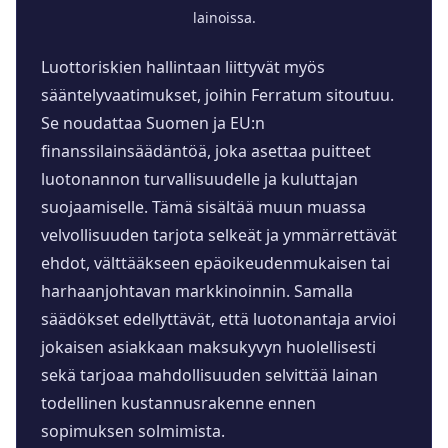
lainoissa.
Luottoriskien hallintaan liittyvät myös
sääntelyvaatimukset, joihin Ferratum sitoutuu.
Se noudattaa Suomen ja EU:n
finanssilainsäädäntöä, joka asettaa puitteet
luotonannon turvallisuudelle ja kuluttajan
suojaamiselle. Tämä sisältää muun muassa
velvollisuuden tarjota selkeät ja ymmärrettävät
ehdot, välttääkseen epäoikeudenmukaisen tai
harhaanjohtavan markkinoinnin. Samalla
säädökset edellyttävät, että luotonantaja arvioi
jokaisen asiakkaan maksukyvyn huolellisesti
sekä tarjoaa mahdollisuuden selvittää lainan
todellinen kustannusrakenne ennen
sopimuksen solmimista.