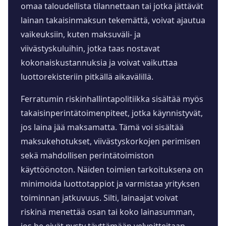
omaa taloudellista tilannettaan tai jotka jättävät
lainan takaisinmaksun tekemättä, voivat ajautua
vaikeuksiin, kuten maksuväli- ja
viivästyskuluihin, jotka taas nostavat
kokonaiskustannuksia ja voivat vaikuttaa
luottorekisteriin pitkällä aikavälillä.
Ferratumin riskinhallintapolitiikka sisältää myös
takaisinperintätoimenpiteet, jotka käynnistyvät,
jos laina jää maksamatta. Tämä voi sisältää
maksukehotukset, viivästyskorkojen perimisen
sekä mahdollisen perintätoimiston
käyttöönoton. Näiden toimien tarkoituksena on
minimoida luottotappiot ja varmistaa yrityksen
toiminnan jatkuvuus. Silti, lainaajat voivat
riskinä menettää osan tai koko lainasumman,
jos he eivät pysty täyttämään velvoitteitaan