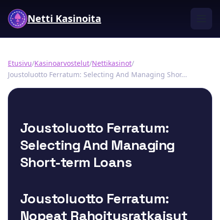
Netti Kasinoita
Etusivu
/
Kasinoarvostelut
/
Nettikasinot
/
Joustoluotto Ferratum: Selecting And Managing Shor...
Joustoluotto Ferratum:
Selecting And Managing
Short-term Loans
Joustoluotto Ferratum:
Nopeat Rahoitusratkaisut