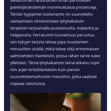
vaivattoman rahoituksen ilman perinteisen
pankkijärjestelmän monimutkaisia prosesseja.
Tämän tyyppinen luotonanto on suunniteltu
vastaamaan nimenomaan lyhytaikaisiin
tarpeisiin tarjoamalla joustavuutta, nopeutta ja
helppoutta. Ferratumin tunnettuus perustuu
sen kykyyn tarjota lainaa jopa muutamien
minuuttien sisällä, mikä tekee siitä erinomaisen
vaihtoehdon tilanteisiin, joissa rahan tarve tulee
yllättäen. Tämä lyhytaikainen lainaratkaisu sopii
niin arjen kriisitilanteisiin kuin pieniin
suunnittelemattomiin menoihin, jotka vaativat
nopeaa rahoitusta.