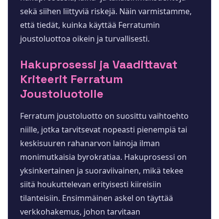
sekä siihen liittyviä riskejä. Näin varmistamme,
että tiedät, kuinka käyttää Ferratumin
joustoluottoa oikein ja turvallisesti.
Hakuprosessi ja Vaadittavat
Kriteerit Ferratum
Joustoluotolle
Ferratum joustoluotto on suosittu vaihtoehto
niille, jotka tarvitsevat nopeasti pienempiä tai
keskisuuren rahanarvon lainoja ilman
monimutkaisia byrokratiaa. Hakuprosessi on
yksinkertainen ja suoraviivainen, mikä tekee
siitä houkuttelevan erityisesti kiireisiin
tilanteisiin. Ensimmäinen askel on täyttää
verkkohakemus, johon tarvitaan