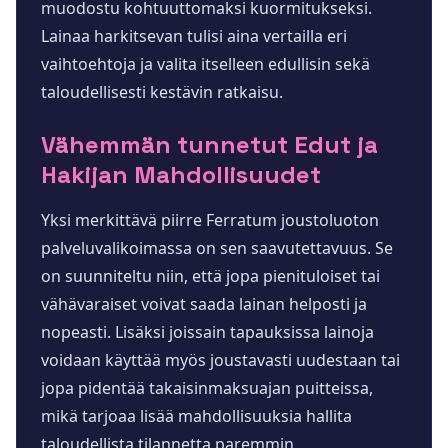
muodostu kohtuuttomaksi kuormitukseksi.
Lainaa harkitsevan tulisi aina vertailla eri
vaihtoehtoja ja valita itselleen edullisin sekä
taloudellisesti kestävin ratkaisu.
Vähemmän tunnetut Edut ja
Hakijan Mahdollisuudet
Yksi merkittävä piirre Ferratum joustoluoton
palveluvalikoimassa on sen saavutettavuus. Se
on suunniteltu niin, että jopa pienituloiset tai
vähävaraiset voivat saada lainan helposti ja
nopeasti. Lisäksi joissain tapauksissa lainoja
voidaan käyttää myös joustavasti uudestaan tai
jopa pidentää takaisinmaksuajan puitteissa,
mikä tarjoaa lisää mahdollisuuksia hallita
taloudellista tilannetta paremmin.