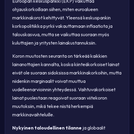
Euroopan keskuspankki (EKP) vaikuttaa
ohjauskorkoillaan siihen, miten euroalueen
markkinakorot kehittyvät. Yleensä keskuspankin
korkopolitiikka pyrkii vakauttamaan inflaatiota ja
talouskasvua, mutta se vaikuttaa suoraan myös
kuluttajien ja yritysten lainakustannuksiin.
Koron muutosten seuranta on tärkeää kaikkien
lainanottajien kannalta, koska kiinteäkorkoiset lainat
eivät ole suoraan sidoksissa markkinakorkoihin, mutta
niidenkin marginaalit voivat muuttua
uudelleenarvioinnin yhteydessä. Vaihtuvakorkoiset
lainat puolestaan reagoivat suoraan viitekoron
muutoksiin, mikä tekee niistä herkempiä
markkinavaihteluille.
Nykyinen taloudellinen tilanne
ja globaalit