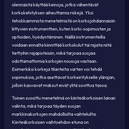
olennaista käyttää keinoja, jotka vähentävät
korkokehityksen aiheuttamia riskejä. Yksi
tehokkaimmista menetelmistä on korkojohdannaisiin
liittyvien instrumenttien, kuten korki-sopimusten ja
optioiden, hyödyntäminen. Näillä instrumenteilla
voidaan ennalta kiinnittää korkokulut tai rajata niitä
tiettyihin rajapisteisiin, mikä tarjoaa suojaa
odottamattomia korkojen nousuja vastaan.
Esimerkiksi korkeja tilanteita varten voi tehdä
sopimuksia, jotka asettavat korkeiritykselle ylärajan,
jolloin kasvavat maksut eivät ylitä sovittua tasoa.
Toinen suosittu menetelmä on kiinteäkorkoisen lainan
valinta, mikä tarjoaa täyden suojan
markkinakorkojen mahdollisilta vaihteluilta.
Kiinteäkorkoisen vaihtoehdon etuna on