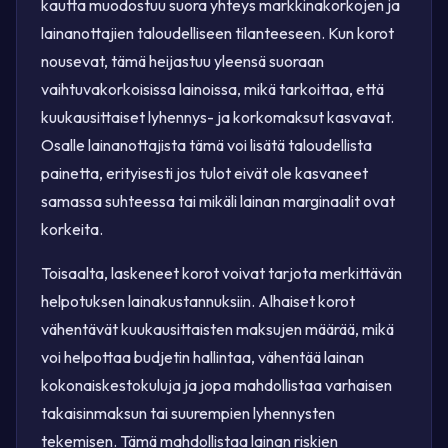
kautta muodostuu suora yhteys markkinakorkojen ja
lainanottajien taloudelliseen tilanteeseen. Kun korot
nousevat, tämä heijastuu yleensä suoraan
vaihtuvakorkoisissa lainoissa, mikä tarkoittaa, että
kuukausittaiset lyhennys- ja korkomaksut kasvavat.
Osalle lainanottajista tämä voi lisätä taloudellista
painetta, erityisesti jos tulot eivät ole kasvaneet
samassa suhteessa tai mikäli lainan marginaalit ovat
korkeita.
Toisaalta, laskeneet korot voivat tarjota merkittävän
helpotuksen lainakustannuksiin. Alhaiset korot
vähentävät kuukausittaisten maksujen määrää, mikä
voi helpottaa budjetin hallintaa, vähentää lainan
kokonaiskestokuluja ja jopa mahdollistaa varhaisen
takaisinmaksun tai suurempien lyhennysten
tekemisen. Tämä mahdollistaa lainan riskien