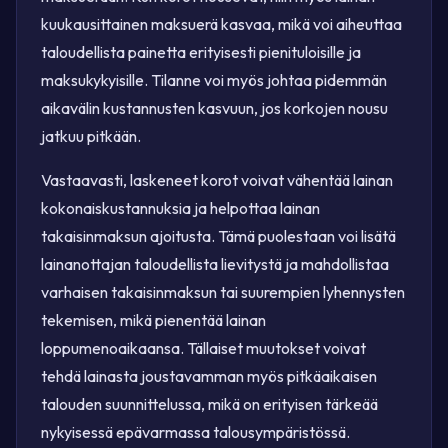
kuukausittainen maksuerä kasvaa, mikä voi aiheuttaa
taloudellista painetta erityisesti pienituloisille ja
maksukykyisille. Tilanne voi myös johtaa pidemmän
aikavälin kustannusten kasvuun, jos korkojen nousu
jatkuu pitkään.
Vastaavasti, laskeneet korot voivat vähentää lainan
kokonaiskustannuksia ja helpottaa lainan
takaisinmaksun ajoitusta. Tämä puolestaan voi lisätä
lainanottajan taloudellista lievitystä ja mahdollistaa
varhaisen takaisinmaksun tai suurempien lyhennysten
tekemisen, mikä pienentää lainan
loppumenoaikaansa. Tällaiset muutokset voivat
tehdä lainasta joustavamman myös pitkäaikaisen
talouden suunnittelussa, mikä on erityisen tärkeää
nykyisessä epävarmassa talousympäristössä.