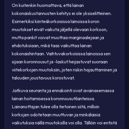
On kuitenkin huomattava, että lainan
kokonaiskustannusten kehitys ei ole yksiselitteinen.
Esimerkiksi kiinteäkorkoisissa lainoissa koron
muutokset eivät vaikuta jäljellä olevaan korkoon,
mutta pankit voivat muuttaa marginaalejaan ja
ehdotuksiaan, mikä taas vaikuttaa lainan
kokonaishintaan. Vaihtuvakorkoisissa lainoissa sen
sijaan koronnousut ja -laskut heijastuvat suoraan
viitekorkojen muutoksiin, joten riskin hajauttaminen ja
talouden joustavuus korostuvat.
Jatkuva seuranta ja ennakointi ovat avainasemassa
lainan hoitamisessa koronnousutilanteissa.
Lainanottajan tulee olla tietoinen siitä, milloin
korkojen odotetaan muuttuvan ja minkälaisia
vaikutuksia näillä muutoksilla voi olla. Tällöin voi entistä