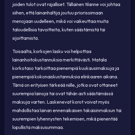
joiden tulot ovat rajalliset. Tällainen tilanne voi johtaa
siihen, että lainanhaltija joutuu priorisoimaan
menojaan uudelleen, mikä voi vaikeuttaa muita
taloudellisia tavoitteita, kuten säästämistä tai
sijoittamista.
Toisaalta, korkojen lasku voi helpottaa
lainanhoitokustannuksia merkittävästi. Matala
korkotaso tarkoittaa pienempiä kuukausimaksuja ja
pienempiä kokonaiskustannuksia elinkaaren aikana.
Tämä on erityisen tärkeää niille, jotka ovat ottaneet
suurempia lainoja tai ovat tähän asti säästämässä
maksuja varten. Laskenevat korot voivat myös
mahdollistaa lainan ennenaikaisen takaisinmaksun tai
suurempien lyhennysten tekemisen, mikä pienentää
lopullista maksusummaa.