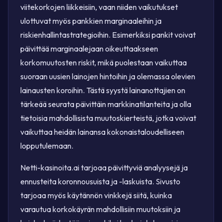
viitekorkojen liikkeisiin, vaan niiden vaikutukset
ulottuvat myös pankkien marginaaleihin ja
riskienhallintastrategioihin. Esimerkiksi pankit voivat
päivittää marginaalejaan oikeuttaakseen
korkomuutosten riskit, mikä puolestaan vaikuttaa
suoraan uusien lainojen hintoihin ja olemassa olevien
lainausten koroihin. Tästä syystä lainanottajien on
tärkeää seurata päivittäin markkinatilanteita ja olla
tietoisia mahdollisista muutoskierteistä, jotka voivat
vaikuttaa heidän lainansa kokonaistaloudelliseen
lopputulemaan.
Netti-kasinoita.ai tarjoaa päivittyviä analyysejä ja
ennusteita koronnousuista ja -laskuista. Sivusto
tarjoaa myös käytännön vinkkejä siitä, kuinka
varautua korkokäyrän mahdollisiin muutoksiin ja