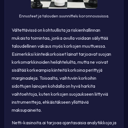
Ennusteet ja talouden suunnittelu koronnousuissa.
Vältettävissä on kohtuullista ja riskienhallinnan
mukaista toimintaa, jonka avulla voidaan säilyttää
taloudellinen vakaus myös korkojen muuttuessa.
Esimerkiksi kiinteäkorkoiset lainat tarjoavat suojan
korkomarkkinoiden heilahteluilta, mutta ne voivat
sisältää korkeampia kiinteitä korkoina perittyjä
marginaaleja. Toisaalta, vaihtuviin korkoihin
sidottujen lainojen kohdalla on hyvä harkita
vaihtoehtoja, kuten korkojen suojaukseen liittyviä
instrumentteja, ehkäistäkseen yllättäviä
maksupaineita.
Netti-kasinoita.ai tarjoaa ajantasaisia analytiikkoja ja