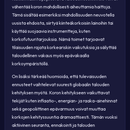
vähentää koron mahdollisesti aiheuttamia haittoja.
Tämä sisältää esimerkiksi mahdollisuuden neuvotella
uusista ehdoista, siirtyä kiinteäkorkoisiin lainoihin tai
käyttää suojaavia instrumentteja, kuten
korkofutuuritarjouksia. Nämä toimet tarjoavat
tilaisuuden rajata korkeariskin vaikutuksia ja säilyttää
taloudellinen vakaus myös epävakaalla
korkoympäristöllä.
On lisäksi tärkeää huomioida, että tulevaisuuden
ennusteet vaihtelevat suuresti globaalin talouden
kehityksen myötä. Koron kehitykseen vaikuttavat
tekijät kuten inflaatio-, energian- ja raaka-ainehinnat
sekä geopoliittinen epävarmuus voivat muuttaa
korkojen kehityssuuntia dramaattisesti. Tämän vuoksi
aktiivinen seuranta, ennakointi ja talouden