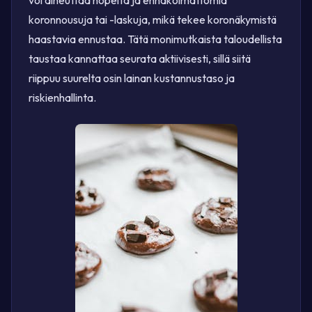
voi aiheuttaa nopeita ja ennakoimattomia
koronnousuja tai -laskuja, mikä tekee koronäkymistä
haastavia ennustaa. Tätä monimutkaista taloudellista
taustaa kannattaa seurata aktiivisesti, sillä siitä
riippuu suurelta osin lainan kustannustaso ja
riskienhallinta.