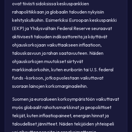
ovat tiiviisti sidoksissa keskuspankkien
rahapolitiikkaan ja globaalin talouden nykyisiin
kehityskulkuihin. Esimerkiksi Euroopan keskuspankki
(EKP) ja Yhdysvaltain Federal Reserve seuraavat
aktiivisesti talouden indikaattoreita ja käyttävät
ohjauskorkojaan vaikuttaakseen inflaatioon,
talouskasvuun ja rahan saatavuuteen. Näiden
ohjauskorkojen muutokset siirtyvät
markkinakorkoihin, kuten euriboriin tai U.S. federal
funds -korkoon, jotka puolestaan vaikuttavat
suoraan lainojen korkomarginaaleihin.
Suomen ja euroalueen korkoympäristöön vaikuttavat
myös globaalit rahoitusmarkkinat ja geopoliittiset
tekijät, kuten inflaatiopaineet, energian hinnat ja
taloudelliset jännitteet. Näiden tekijöiden yhteispeli