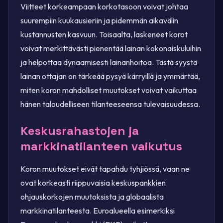
Viitteet korkeampaan korkotasoon voivat johtaa
suurempiin kuukausieriin ja pidemmän aikavälin
kustannusten kasvuun. Toisaalta, laskeneet korot
voivat merkittävästi pienentää lainan kokonaiskuluihin
ja helpottaa dynaamisesti lainanhoitoa. Tästä syystä
lainan ottajan on tärkeää pysyä kärryillä ja ymmärtää,
miten koron mahdolliset muutokset voivat vaikuttaa
hänen taloudelliseen tilanteeseensa tulevaisuudessa.
Keskusrahastojen ja
markkinatilanteen vaikutus
Koron muutokset eivät tapahdu tyhjiössä, vaan ne
ovat korkeasti riippuvaisia keskuspankkien
ohjauskorkojen muutoksista ja globaalista
markkinatilanteesta. Euroalueella esimerkiksi