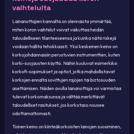
vaihtelulta
Lainanottajien kannalta on olennaista ymmärtää,
miten koron vaihtelut voivat vaikuttaa heidän
taloudelliseen tilanteeseensa ja kuinka näitä riskejä
voidaan hallita tehokkaasti. Yksi keskeinen keino on
korkojohdannaisiin perustuvien instrumenttien, kuten
korki-suojausten käyttö. Näihin kuuluvat esimerkiksi
korkofi-sopimukset ja optiot, jotka mahdollistavat
korkojen ennalta sovittujen rajojen tai biztosuuden
asettamisen. Näiden avulla lainanottaja voi varmistaa
tulevat korkomaksunsa ja välttää merkittävät
taloudelliset rasitukset, jos korkotaso nousee
odottamattomasti.
Toinen keino on kiinteäkorkoisten lainojen suosiminen,