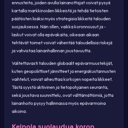
ennusteita, joiden avulla lainanottajat voivat pysyä
kartalla markkinoiden liikkeistä ja tehdä tietoisten
päätösten lisäksi myös strategisia liikkeitä talouden
suojauksessa. Näin ollen, vaikka koronnousut ja -
laskut voivat olla epävakaita, oikeaan aikaan
tehtävät toimet voivat vähentää taloudellisia riskejä
ja vahvistaa lainanhallinnan joustavuutta.
Valitettavasti talouden globaalit epävarmuustekijät,
kuten geopoliittiset jännitteet ja energiakustannusten
vaihtelut, voivat aiheuttaa korkojen nopeita liikkeet.
Tästä syystä aktiivinen ja tietopohjainen seuranta,
sekä joustava suunnittelu, ovat välttämättömiä, jotta
lainanhoito pysyy hallinnassa myös epävarmoina
aikoina.
Keinoja suojaudua koron