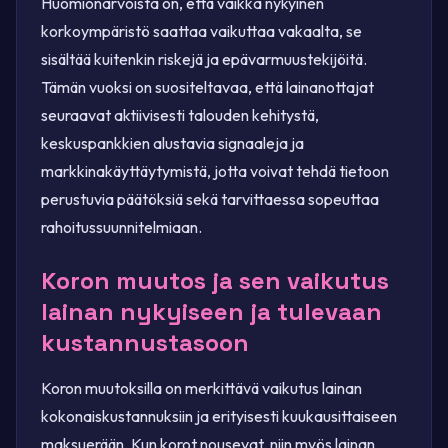
Huomionarvoista on, että vaikka nykyinen
korkoympäristö saattaa vaikuttaa vakaalta, se
sisältää kuitenkin riskejä ja epävarmuustekijöitä.
Tämän vuoksi on suositeltavaa, että lainanottajat
seuraavat aktiivisesti talouden kehitystä,
keskuspankkien alustavia signaaleja ja
markkinakäyttäytymistä, jotta voivat tehdä tietoon
perustuvia päätöksiä sekä tarvittaessa sopeuttaa
rahoitussuunnitelmiaan.
Koron muutos ja sen vaikutus
lainan nykyiseen ja tulevaan
kustannustasoon
Koron muutoksilla on merkittävä vaikutus lainan
kokonaiskustannuksiin ja erityisesti kuukausittaiseen
maksuerään. Kun korot nousevat, niin myös lainan