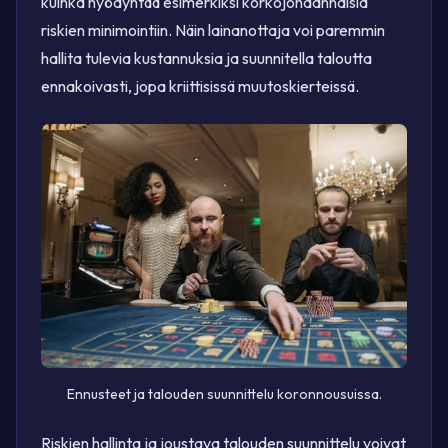
kuinka hyödyntää esimerkiksi korkojohdannaisia
riskien minimointiin. Näin lainanottaja voi paremmin
hallita tulevia kustannuksia ja suunnitella taloutta
ennakoivasti, jopa kriittisissä muutoskierteissä.
Ennusteet ja talouden suunnittelu koronnousuissa.
Riskien hallinta ja joustava talouden suunnittelu voivat