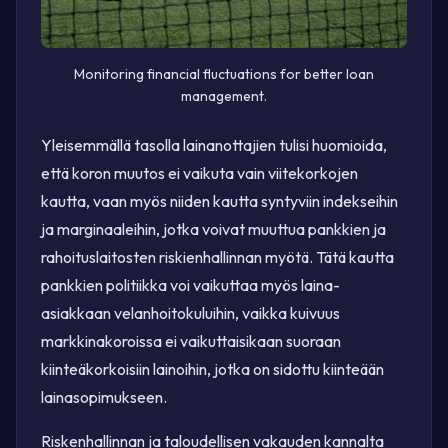
Monitoring financial fluctuations for better loan
management.
Yleisemmällä tasolla lainanottajien tulisi huomioida,
että koron muutos ei vaikuta vain viitekorkojen
kautta, vaan myös niiden kautta syntyviin indekseihin
ja marginaaleihin, jotka voivat muuttua pankkien ja
rahoituslaitosten riskienhallinnan myötä. Tätä kautta
pankkien politiikka voi vaikuttaa myös laina-
asiakkaan velanhoitokuluihin, vaikka kuivuus
markkinakoroissa ei vaikuttaisikaan suoraan
kiinteäkorkoisiin lainoihin, jotka on sidottu kiinteään
lainasopimukseen.
Riskenhallinnan ja taloudellisen vakauden kannalta