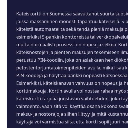
Käteiskortti on Suomessa saavuttanut suurta suosiota 
joissa maksaminen monesti tapahtuu käteisellä. S-
käteistä automaateilta sekä tehdä pieniä maksuja päi
esimerkiksi S-pankin konttoreista tai verkkopalveluid
mutta normaalisti prosessi on nopea ja selkeä. Kort
käteisnostojen ja pienten maksujen tekemiseen ilman
perustuu PIN-koodiin, joka on asiakkaan henkilökohta
petostentorjuntatoimenpiteiden avulla, mikä lisää k
PIN-koodeja ja hälyttää pankki nopeasti katsoessaan 
Esimerkiksi, käteiskanavan vahvuus on nopeus ja helpp
korttimaksuja. Kortin avulla voi nostaa rahaa myös s
käteiskortti tarjoaa joustavan vaihtoehdon, joka täy
vaihtoehto, vaan sitä voi käyttää osana kokonaisval
maksu- ja nostorajoja siihen liittyy, ja mitä kustann
käyttäjä voi varmistua siitä, että kortti sopii juuri h