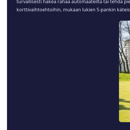
turvallisesti hakea rahaa automaateilta tai tehdä pie
korttivaihtoehtoihin, mukaan lukien S-pankin käteisk