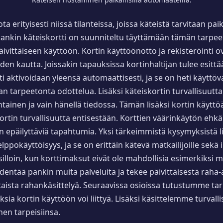
erityisesti niissä tilanteissa, joissa käteistä tarvitaan paik
pankin käteiskortti on suunniteltu täyttämään tämän tarpe
vittäiseen käyttöön. Kortin käyttöönotto ja rekisteröinti ov
en kautta. Joissakin tapauksissa kortinhaltijan tulee esittää
ti aktivoidaan yleensä automaattisesti, ja se on heti käyttö
 tarpeetonta odottelua. Lisäksi käteiskortin turvallisuutta 
inen ja vain hänellä tiedossa. Tämän lisäksi kortin käyttöä 
ortin turvallisuutta entisestään. Korttien väärinkäytön ehk
epäilyttäviä tapahtumia. Yksi tärkeimmistä kysymyksistä liit
okäyttöisyys, ja se on erittäin kätevä matkailijoille sekä ih
illoin, kun korttimaksut eivät ole mahdollisia esimerkiksi m
dentää pankin muita palveluita ja tekee päivittäisestä raha
taista rahankäsittelyä. Seuraavissa osioissa tutustumme tark
uksia kortin käyttöön voi liittyä. Lisäksi käsittelemme turval
änen tarpeisiinsa.