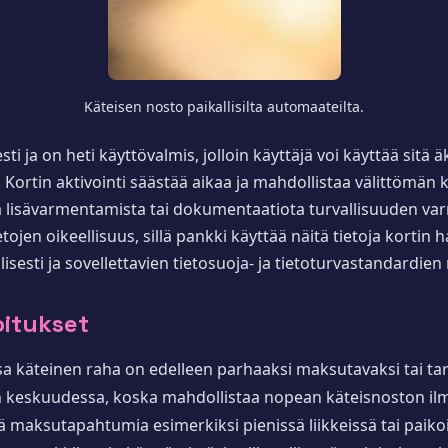
Käteisen nosto paikallisilta automaateilta.
i ja on heti käyttövalmis, jolloin käyttäjä voi käyttää sitä ä
ortin aktivointi säästää aikaa ja mahdollistaa välittömän kä
 lisävarmentamista tai dokumentaatiota turvallisuuden varmi
jen oikeellisuus, sillä pankki käyttää näitä tietoja kortin h
lisesti ja sovellettavien tietosuoja- ja tietoturvastandardien
oitukset
oissa käteinen raha on edelleen parhaaksi maksutavaksi tai ta
en keskuudessa, koska mahdollistaa nopean käteisnoston il
maksutapahtumia esimerkiksi pienissä liikkeissä tai paikois