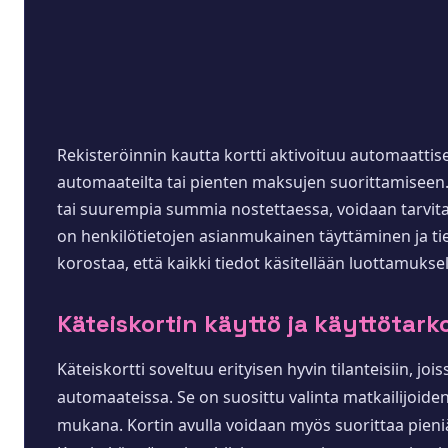
Rekisteröinnin kautta kortti aktivoituu automaattisest
automaateilta tai pienten maksujen suorittamiseen. K
tai suurempia summia nostettaessa, voidaan tarvita
on henkilötietojen asianmukainen täyttäminen ja tieto
korostaa, että kaikki tiedot käsitellään luottamuksel
Käteiskortin käyttö ja käyttötark
Käteiskortti soveltuu erityisen hyvin tilanteisiin, j
automaateissa. Se on suosittu valinta matkailijoid
mukana. Kortin avulla voidaan myös suorittaa pieniä 