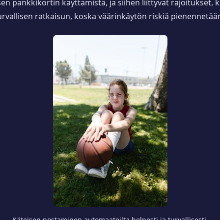
sen pankkikortin käyttämistä, ja siihen liittyvät rajoitukset,
turvallisen ratkaisun, koska väärinkäytön riskiä pienennetää
Käteisen nostaminen automaateilta helposti ja turvallisesti.