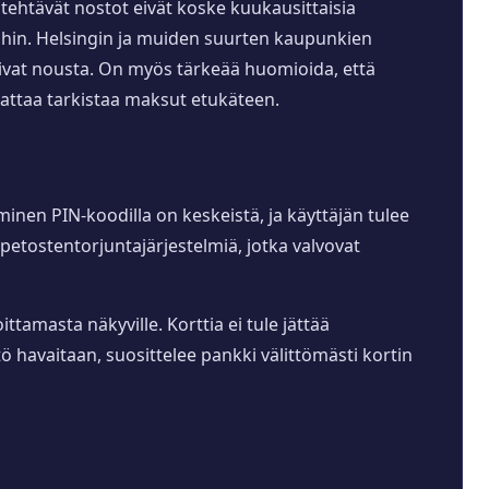
 tehtävät nostot eivät koske kuukausittaisia
oihin. Helsingin ja muiden suurten kaupunkien
oivat nousta. On myös tärkeää huomioida, että
nattaa tarkistaa maksut etukäteen.
aminen PIN-koodilla on keskeistä, ja käyttäjän tulee
 petostentorjuntajärjestelmiä, jotka valvovat
ittamasta näkyville. Korttia ei tule jättää
tö havaitaan, suosittelee pankki välittömästi kortin