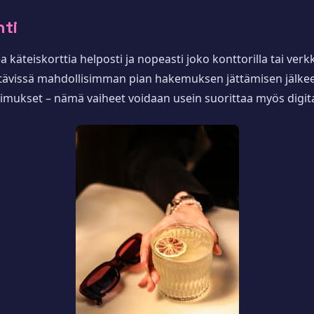
nti
käteiskorttia helposti ja nopeasti joko konttorilla tai verk
ettävissä mahdollisimman pian hakemuksen jättämisen jälkee
 sopimukset – nämä vaiheet voidaan usein suorittaa myös digi