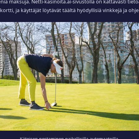
niä maksuja. Netti-kasinoita.ai-sivustolla on kattavasti tieto
ortti, ja käyttäjät löytävät täältä hyödyllisiä vinkkejä ja o
Käteisen nostaminen paikallisilla automaateilla.