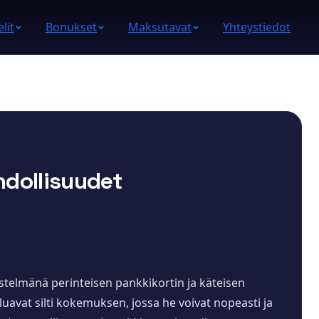
lit
Bonukset
Maksutavat
Yhteystiedot
hdollisuudet
istelmänä perinteisen pankkikortin ja käteisen
aluavat silti kokemuksen, jossa he voivat nopeasti ja