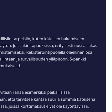
killisiin tarpeisiin, kuten käteisen hakemiseen
ytön. Joissakin tapauksissa, erityisesti uusi asiakas
stamiseksi. Rekisteröintipuolella oleellinen osa
allintaan ja turvallisuuden ylläpitoon. S-pankki
 mukaisesti.
rvitaan rahaa esimerkiksi paikallisissa
man, että tarvitsee kantaa suuria summia käteisenä
sa, joissa korttimaksut eivät ole käytettävissä.