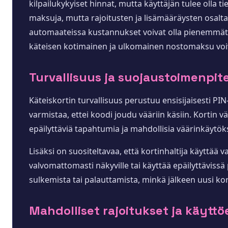
kilpailukykyiset hinnat, mutta käyttäjän tulee olla 
maksuja, mutta rajoitusten ja lisämääräysten osalt
automaateissa kustannukset voivat olla pienemmät t
käteisen kotimainen ja ulkomainen nostomaksu voivat
Turvallisuus ja suojaustoimenpit
Käteiskortin turvallisuus perustuu ensisijaisesti PIN
varmistaa, ettei koodi joudu vääriin käsiin. Kortin 
epäilyttäviä tapahtumia ja mahdollisia väärinkäytöks
Lisäksi on suositeltavaa, että kortinhaltija käyttää v
valvomattomasti näkyville tai käyttää epäilyttävissä 
sulkemista tai palauttamista, minkä jälkeen uusi kort
Mahdolliset rajoitukset ja käytt