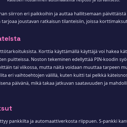
n siirron eri paikkoihin ja auttaa hallitsemaan päivittäist
tarjoaa joustavan ratkaisun tilanteisiin, joissa korttimaksut 
teista
tötarkoituksista. Korttia käyttämällä käyttäjä voi hakea k
sten puitteissa. Noston tekeminen edellyttää PIN-koodin syöt
ivittäin tai viikossa, mutta näitä voidaan muuttaa tarpeen 
ita eri vaihtoehtojen välillä, kuten kuitti tai pelkkä käteis
kaisena päivänä, mikä takaa jatkuvan saatavuuden ja mahdol
ksut
ittyy pankkilta ja automaattiverkosta riippuen. S-pankki kan