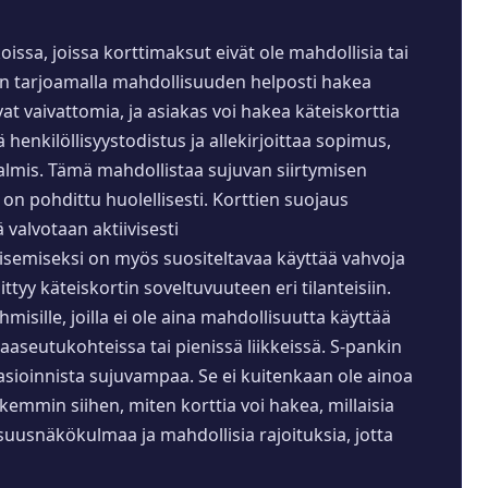
oissa, joissa korttimaksut eivät ole mahdollisia tai
en tarjoamalla mahdollisuuden helposti hakea
at vaivattomia, ja asiakas voi hakea käteiskorttia
 henkilöllisyystodistus ja allekirjoittaa sopimus,
valmis. Tämä mahdollistaa sujuvan siirtymisen
on pohdittu huolellisesti. Korttien suojaus
valvotaan aktiivisesti
äisemiseksi on myös suositeltavaa käyttää vahvoja
tyy käteiskortin soveltuvuuteen eri tilanteisiin.
misille, joilla ei ole aina mahdollisuutta käyttää
aaseutukohteissa tai pienissä liikkeissä. S-pankin
-asioinnista sujuvampaa. Se ei kuitenkaan ole ainoa
emmin siihen, miten korttia voi hakea, millaisia
lisuusnäkökulmaa ja mahdollisia rajoituksia, jotta