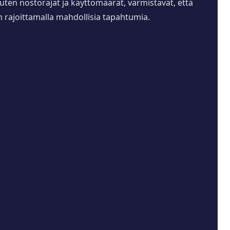
 kuten nostorajat ja käyttömäärät, varmistavat, että
n rajoittamalla mahdollisia tapahtumia.