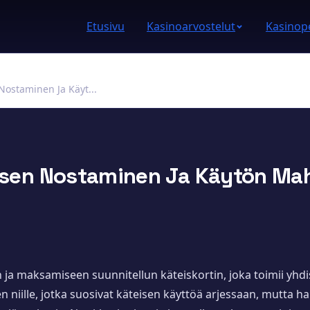
Etusivu
Kasinoarvostelut
Kasinope
 Nostaminen Ja Käyt...
teisen Nostaminen Ja Käytön Ma
 ja maksamiseen suunnitellun käteiskortin, joka toimii yhd
en niille, jotka suosivat käteisen käyttöä arjessaan, mutta h