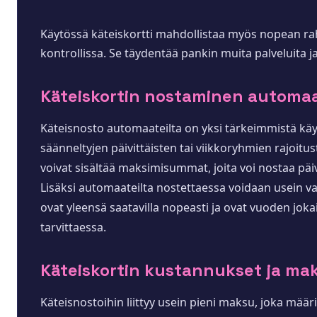
Käytössä käteiskortti mahdollistaa myös nopean raha
kontrollissa. Se täydentää pankin muita palveluita ja 
Käteiskortin nostaminen automaa
Käteisnosto automaateilta on yksi tärkeimmistä käyt
säänneltyjen päivittäisten tai viikkoryhmien rajoitu
voivat sisältää maksimisummat, joita voi nostaa pä
Lisäksi automaateilta nostettaessa voidaan usein val
ovat yleensä saatavilla nopeasti ja ovat vuoden jo
tarvittaessa.
Käteiskortin kustannukset ja ma
Käteisnostoihin liittyy usein pieni maksu, joka määr