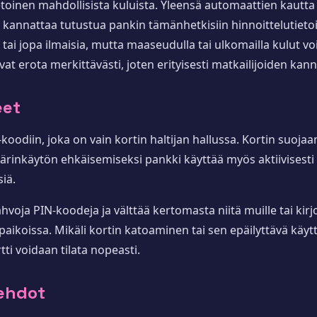
tietoinen mahdollisista kuluista. Yleensä automaattien kautta
a kannattaa tutustua pankin tämänhetkisiin hinnoittelutiet
ai jopa ilmaisia, mutta maaseudulla tai ulkomailla kulut v
 erota merkittävästi, joten erityisesti matkailijoiden kan
eet
-koodiin, joka on vain kortin haltijan hallussa. Kortin suoja
väärinkäytön ehkäisemiseksi pankki käyttää myös aktiivisesti
iä.
ahvoja PIN-koodeja ja välttää kertomasta niitä muille tai kirjo
paikoissa. Mikäli kortin katoaminen tai sen epäilyttävä käyt
ti voidaan tilata nopeasti.
öehdot