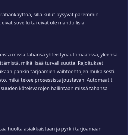
ä rahankäyttöä, sillä kulut pysyvät paremmin
eivät sovellu tai eivät ole mahdollisia.
äteistä missä tahansa yhteistyöautomaatissa, yleensä
tämistä, mikä lisää turvallisuutta. Rajoitukset
mukaan pankin tarjoamien vaihtoehtojen mukaisesti.
nosto, mikä tekee prosessista joustavan. Automaatit
lisuuden käteisvarojen hallintaan missä tahansa
taa huolta asiakkaistaan ja pyrkii tarjoamaan