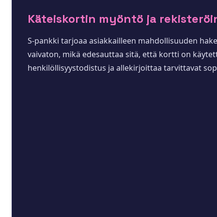
Käteiskortin myöntö ja rekisteröi
S-pankki tarjoaa asiakkailleen mahdollisuuden hakea 
vaivaton, mikä edesauttaa sitä, että kortti on käyt
henkilöllisyystodistus ja allekirjoittaa tarvittavat