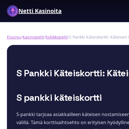
Netti Kasinoita
Etusivu
/
Kasinopelit
/
Kolikkopelit
/
S Pankki Käteiskortti: Käteisen
S Pankki Käteiskortti: Kä
S pankki käteiskortti
S-pankki tarjoaa asiakkailleen käteisen nostamiseen
välillä. Tämä korttivaihtoehto on erityisen hyödyllin