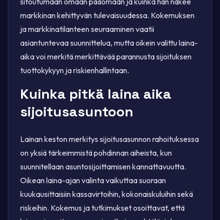
sitoutumaan omaan pääomaan ja kuinka hän näkee
markkinan kehittyvän tulevaisuudessa. Kokemuksen
ja markkinatilanteen seuraaminen vaatii
asiantuntevaa suunnittelua, mutta oikein valittu laina-
aika voi merkitä merkittävää parannusta sijoituksen
tuottokykyyn ja riskienhallintaan.
Kuinka pitkä laina aika
sijoitusasuntoon
Lainan keston merkitys sijoitusasunnon rahoituksessa
on yksiä tärkeimmistä pohdinnan aiheista, kun
suunnitellaan asuntosijoittamisen kannattavuutta.
Oikean laina-ajan valinta vaikuttaa suoraan
kuukausittaisiin kassavirtoihin, kokonaiskuluihin sekä
riskeihin. Kokemus ja tutkimukset osoittavat, että