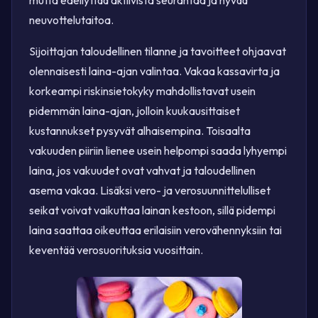
mutta edellyttää aktiivista seurantaa ja hyvää
neuvottelutaitoa.
Sijoittajan taloudellinen tilanne ja tavoitteet ohjaavat
olennaisesti laina-ajan valintaa. Vakaa kassavirta ja
korkeampi riskinsietokyky mahdollistavat usein
pidemmän laina-ajan, jolloin kuukausittaiset
kustannukset pysyvät alhaisempina. Toisaalta
vakuuden piiriin lienee usein helpompi saada lyhyempi
laina, jos vakuudet ovat vahvat ja taloudellinen
asema vakaa. Lisäksi vero- ja verosuunnittelulliset
seikat voivat vaikuttaa lainan kestoon, sillä pidempi
laina saattaa oikeuttaa erilaisiin verovähennyksiin tai
keventää verosuorituksia vuosittain.