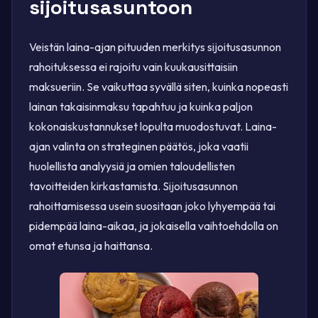
sijoitusasuntoon
Veistän laina-ajan pituuden merkitys sijoitusasunnon
rahoituksessa ei rajoitu vain kuukausittaisiin
maksueriin. Se vaikuttaa syvällä siten, kuinka nopeasti
lainan takaisinmaksu tapahtuu ja kuinka paljon
kokonaiskustannukset lopulta muodostuvat. Laina-
ajan valinta on strateginen päätös, joka vaatii
huolellista analyysiä ja omien taloudellisten
tavoitteiden kirkastamista. Sijoitusasunnon
rahoittamisessa usein suositaan joko lyhyempää tai
pidempää laina-aikaa, ja jokaisella vaihtoehdolla on
omat etunsa ja haittansa.