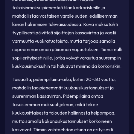
takaisinmaksu pienentää tilan korkoriskeille ja
mahdollistaa vastaisen varalle uuden, edullisemman
lainan hakemisen tulevaisuudessa. Kova maksutahti
tyypillisesti päivittää sijoittajan kassavirtaa ja vaatii
varmuutta vuokratuotoista, mutta tarjoaa samalla
nopeamman oman pääoman vapautuksen. Tämä malli
sopii erityisesti niille, jotka voivat varautua suurempiin
kuukausimaksuihin tai haluavat minimoida korkoriskin.
Toisaalta, pidempi laina-aika, kuten 20–30 vuotta,
mahdollistaa pienemmät kuukausikustannukset ja
suuremman kassavirran. Pidempi laina antaa
tasaisemman maksuohjelman, mikä tekee
kuukausittaisesta talouden hallinnasta helpompaa,
mutta samalla kokonaiskustannukset korkoineen
kasvavat. Tämän vaihtoehdon etuna on erityisesti