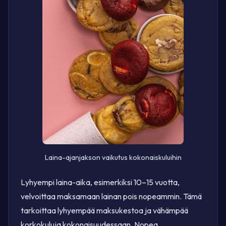
Laina-ajanjakson vaikutus kokonaiskuluihin
Lyhyempi laina-aika, esimerkiksi 10–15 vuotta,
velvoittaa maksamaan lainan pois nopeammin. Tämä
tarkoittaa lyhyempää maksukestoa ja vähämpää
korkokuluja kokonaisuudessaan. Nopea