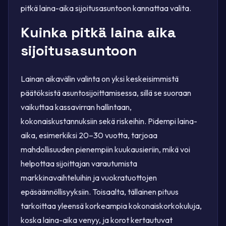
pitkä laina-aika sijoitusasuntoon kannattaa valita.
Kuinka pitkä laina aika
sijoitusasuntoon
Lainan aikavälin valinta on yksi keskeisimmistä
päätöksistä asuntosijoittamisessa, sillä se suoraan
vaikuttaa kassavirran hallintaan,
kokonaiskustannuksiin sekä riskeihin. Pidempi laina-
aika, esimerkiksi 20–30 vuotta, tarjoaa
mahdollisuuden pienempiin kuukausieriin, mikä voi
helpottaa sijoittajan varautumista
markkinavaihteluihin ja vuokratuottojen
epäsäännöllisyyksiin. Toisaalta, tällainen pituus
tarkoittaa yleensä korkeampia kokonaiskorkokuluja,
koska laina-aika venyy, ja korot kertautuvat