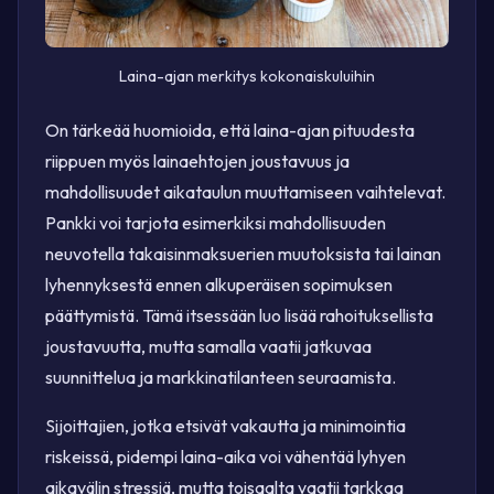
Laina-ajan merkitys kokonaiskuluihin
On tärkeää huomioida, että laina-ajan pituudesta
riippuen myös lainaehtojen joustavuus ja
mahdollisuudet aikataulun muuttamiseen vaihtelevat.
Pankki voi tarjota esimerkiksi mahdollisuuden
neuvotella takaisinmaksuerien muutoksista tai lainan
lyhennyksestä ennen alkuperäisen sopimuksen
päättymistä. Tämä itsessään luo lisää rahoituksellista
joustavuutta, mutta samalla vaatii jatkuvaa
suunnittelua ja markkinatilanteen seuraamista.
Sijoittajien, jotka etsivät vakautta ja minimointia
riskeissä, pidempi laina-aika voi vähentää lyhyen
aikavälin stressiä, mutta toisaalta vaatii tarkkaa