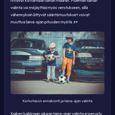
riittävät kattamaan lainan määrän. Pidemän lainan
valinta voi möjäyttää myös verotukseen, sillä
vähennyksiin liittyvät sääntömuutokset voivat
muuttua laina-ajan pituuden myötä.
r>
Korkotason ennakointi ja laina-ajan valinta
Kaiken kaikkiaan oikean laina-ajan valinta ei perustu