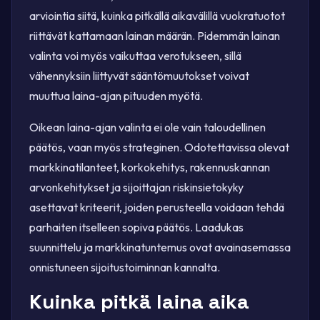
arviointia siitä, kuinka pitkällä aikavälillä vuokratuotot
riittävät kattamaan lainan määrän. Pidemmän lainan
valinta voi myös vaikuttaa verotukseen, sillä
vähennyksiin liittyvät sääntömuutokset voivat
muuttua laina-ajan pituuden myötä.
Oikean laina-ajan valinta ei ole vain taloudellinen
päätös, vaan myös strateginen. Odotettavissa olevat
markkinatilanteet, korkokehitys, rakennuskannan
arvonkehitykset ja sijoittajan riskinsietokyky
asettavat kriteerit, joiden perusteella voidaan tehdä
parhaiten itselleen sopiva päätös. Laadukas
suunnittelu ja markkinatuntemus ovat avainasemassa
onnistuneen sijoitustoiminnan kannalta.
Kuinka pitkä laina aika