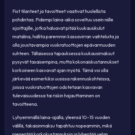
Fixt tilanteet ja tavoitteet vaativat huolellista
pohdintaa. Pidempi laina-aika soveltuu usein niille
sijoittajille, jotka haluavat pitää kuukausikulut
matalina, hallita paremmin kassavirran vaihteluita ja
olla joustavampia vuokratuottojen epävarmuuden
suhteen. Tällaisessa tapauksessa kuukausimaksut
pysyvät tasaisempina, mutta kokonaiskustannukset
korkoineen kasvavat ajan myötä. Tämä voi olla
järkevää esimerkiksi uusissa rakennuskohteissa,
joissa vuokratuottojen odotetaan kasvavan
tulevaisuudessa tai riskin hajauttaminen on
tavoitteena.
Lyhyemmällä laina-ajalla, yleensä 10–15 vuoden
välillä, takaisinmaksu tapahtuu nopeammin, mikä
pienentää korkokustannuksia ja lyhentää velan