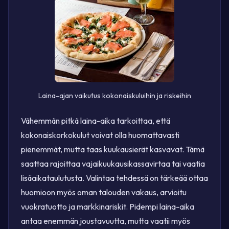
Laina-ajan vaikutus kokonaiskuluihin ja riskeihin
Vähemmän pitkä laina-aika tarkoittaa, että
kokonaiskorkokulut voivat olla huomattavasti
pienemmät, mutta taas kuukausierät kasvavat. Tämä
saattaa rajoittaa vajaikuukausikassavirtaa tai vaatia
lisäaikataulutusta. Valintaa tehdessä on tärkeää ottaa
huomioon myös oman talouden vakaus, arvioitu
vuokratuotto ja markkinariskit. Pidempi laina-aika
antaa enemmän joustavuutta, mutta vaatii myös