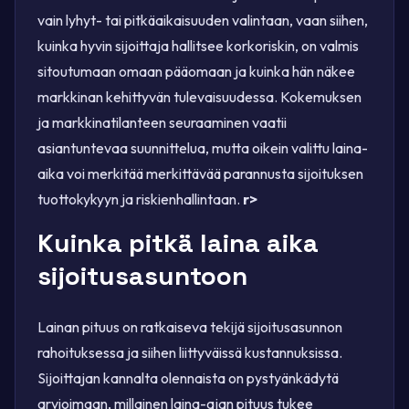
vain lyhyt- tai pitkäaikaisuuden valintaan, vaan siihen,
kuinka hyvin sijoittaja hallitsee korkoriskin, on valmis
sitoutumaan omaan pääomaan ja kuinka hän näkee
markkinan kehittyvän tulevaisuudessa. Kokemuksen
ja markkinatilanteen seuraaminen vaatii
asiantuntevaa suunnittelua, mutta oikein valittu laina-
aika voi merkitää merkittävää parannusta sijoituksen
tuottokykyyn ja riskienhallintaan.
r>
Kuinka pitkä laina aika
sijoitusasuntoon
Lainan pituus on ratkaiseva tekijä sijoitusasunnon
rahoituksessa ja siihen liittyväissä kustannuksissa.
Sijoittajan kannalta olennaista on pystyänkädytä
arvioimaan, millainen laina-ajan pituus tukee