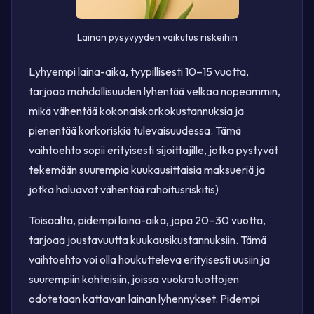
Lainan pysyvyyden vaikutus riskeihin
Lyhyempi laina-aika, tyypillisesti 10–15 vuotta,
tarjoaa mahdollisuuden lyhentää velkaa nopeammin,
mikä vähentää kokonaiskorkokustannuksia ja
pienentää korkoriskiä tulevaisuudessa. Tämä
vaihtoehto sopii erityisesti sijoittajille, jotka pystyvät
tekemään suurempia kuukausittaisia maksueriä ja
jotka haluavat vähentää rahoitusriskitis)
Toisaalta, pidempi laina-aika, jopa 20–30 vuotta,
tarjoaa joustavuutta kuukausikustannuksiin. Tämä
vaihtoehto voi olla houkutteleva erityisesti uusiin ja
suurempiin kohteisiin, joissa vuokratuottojen
odotetaan kattavan lainan lyhennykset. Pidempi