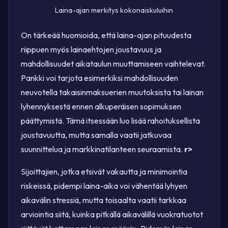
Laina-ajan merkitys kokonaiskuluihin
On tärkeää huomioida, että laina-ajan pituudesta
riippuen myös lainaehtojen joustavuus ja
mahdollisuudet aikataulun muuttamiseen vaihtelevat.
Pankki voi tarjota esimerkiksi mahdollisuuden
neuvotella takaisinmaksuerien muutoksista tai lainan
lyhennyksestä ennen alkuperäisen sopimuksen
päättymistä. Tämä itsessään luo lisää rahoituksellista
joustavuutta, mutta samalla vaatii jatkuvaa
suunnittelua ja markkinatilanteen seuraamista.
r>
Sijoittajien, jotka etsivät vakautta ja minimointia
riskeissä, pidempi laina-aika voi vähentää lyhyen
aikavälin stressiä, mutta toisaalta vaatii tarkkaa
arviointia siitä, kuinka pitkällä aikavälillä vuokratuotot