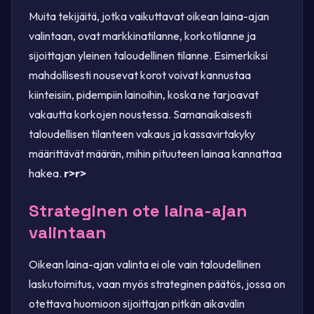
Muita tekijäitä, jotka vaikuttavat oikean laina-ajan
valintaan, ovat markkinatilanne, korkotilanne ja
sijoittajan yleinen taloudellinen tilanne. Esimerkiksi
mahdollisesti nousevat korot voivat kannustaa
kiinteisiin, pidempiin lainoihin, koska ne tarjoavat
vakautta korkojen noustessa. Samanaikaisesti
taloudellisen tilanteen vakaus ja kassavirtakyky
määrittävät määrän, mihin pituuteen lainaa kannattaa
hakea.
r>
r>
Strateginen ote laina-ajan
valintaan
Oikean laina-ajan valinta ei ole vain taloudellinen
laskutoimitus, vaan myös strateginen päätös, jossa on
otettava huomioon sijoittajan pitkän aikavälin