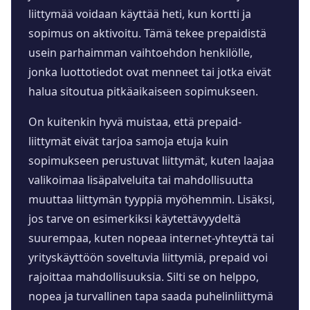
liittymää voidaan käyttää heti, kun kortti ja
sopimus on aktivoitu. Tämä tekee prepaidistä
usein parhaimman vaihtoehdon henkilölle,
jonka luottotiedot ovat menneet tai jotka eivät
halua sitoutua pitkäaikaiseen sopimukseen.
On kuitenkin hyvä muistaa, että prepaid-
liittymät eivät tarjoa samoja etuja kuin
sopimukseen perustuvat liittymät, kuten laajaa
valikoimaa lisäpalveluita tai mahdollisuutta
muuttaa liittymän tyyppiä myöhemmin. Lisäksi,
jos tarve on esimerkiksi käytettävyydeltä
suurempaa, kuten nopeaa internet-yhteyttä tai
yrityskäyttöön soveltuvia liittymiä, prepaid voi
rajoittaa mahdollisuuksia. Silti se on helppo,
nopea ja turvallinen tapa saada puhelinliittymä