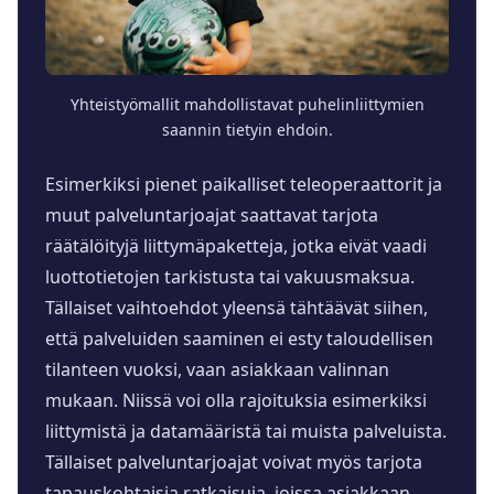
Yhteistyömallit mahdollistavat puhelinliittymien
saannin tietyin ehdoin.
Esimerkiksi pienet paikalliset teleoperaattorit ja
muut palveluntarjoajat saattavat tarjota
räätälöityjä liittymäpaketteja, jotka eivät vaadi
luottotietojen tarkistusta tai vakuusmaksua.
Tällaiset vaihtoehdot yleensä tähtäävät siihen,
että palveluiden saaminen ei esty taloudellisen
tilanteen vuoksi, vaan asiakkaan valinnan
mukaan. Niissä voi olla rajoituksia esimerkiksi
liittymistä ja datamääristä tai muista palveluista.
Tällaiset palveluntarjoajat voivat myös tarjota
tapauskohtaisia ratkaisuja, joissa asiakkaan