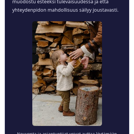
muodostu esteeksi tulevaisuudessa ja että
yhteydenpidon mahdollisuus säilyy joustavasti.
Neuvonta ja asiantuntijat voivat auttaa löytämään