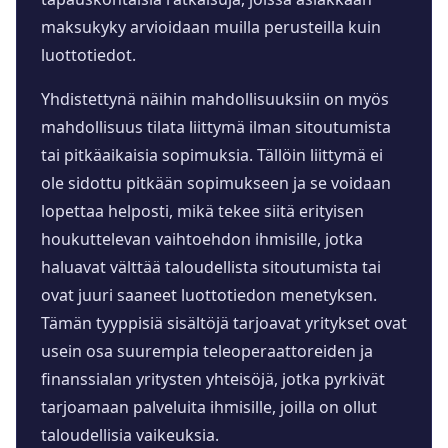
maksukyky arvioidaan muilla perusteilla kuin
luottotiedot.
Yhdistettynä näihin mahdollisuuksiin on myös
mahdollisuus tilata liittymä ilman sitoutumista
tai pitkäaikaisia sopimuksia. Tällöin liittymä ei
ole sidottu pitkään sopimukseen ja se voidaan
lopettaa helposti, mikä tekee siitä erityisen
houkuttelevan vaihtoehdon ihmisille, jotka
haluavat välttää taloudellista sitoutumista tai
ovat juuri saaneet luottotiedon menetyksen.
Tämän tyyppisiä sisältöjä tarjoavat yritykset ovat
usein osa suurempia teleoperaattoreiden ja
finanssialan yritysten yhteisöjä, jotka pyrkivät
tarjoamaan palveluita ihmisille, joilla on ollut
taloudellisia vaikeuksia.