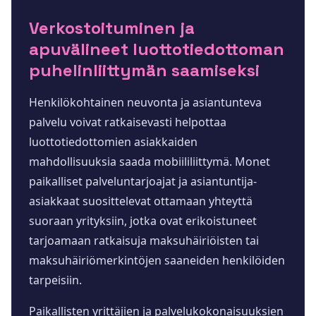
Verkostoituminen ja
apuvälineet luottotiedottoman
puhelinliittymän saamiseksi
Henkilökohtainen neuvonta ja asiantunteva
palvelu voivat ratkaisevasti helpottaa
luottotiedottomien asiakkaiden
mahdollisuuksia saada mobiililiittymä. Monet
paikalliset palveluntarjoajat ja asiantuntija-
asiakkaat suosittelevat ottamaan yhteyttä
suoraan yrityksiin, jotka ovat erikoistuneet
tarjoamaan ratkaisuja maksuhäiriöisten tai
maksuhäiriömerkintöjen saaneiden henkilöiden
tarpeisiin.
Paikallisten yrittäjien ja palvelukokonaisuuksien