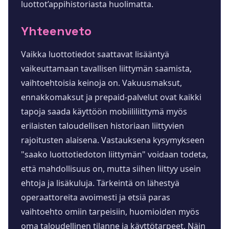
luottot’appihistoriasta huolimatta.
Yhteenveto
Vaikka luottotiedot saattavat lisääntyä
vaikeuttamaan tavallisen liittymän saamista,
vaihtoehtoisia keinoja on. Vakuusmaksut,
ennakkomaksut ja prepaid-palvelut ovat kaikki
tapoja saada käyttöön mobiililiittymä myös
erilaisten taloudellisen historiaan liittyvien
rajoitusten alaisena. Vastauksena kysymykseen
"saako luottotiedoton liittymän" voidaan todeta,
että mahdollisuus on, mutta siihen liittyy usein
ehtoja ja lisäkuluja. Tärkeintä on lähestyä
operaattoreita avoimesti ja etsiä paras
vaihtoehto omiin tarpeisiin, huomioiden myös
oma taloudellinen tilanne ja käyttötarpeet. Näin