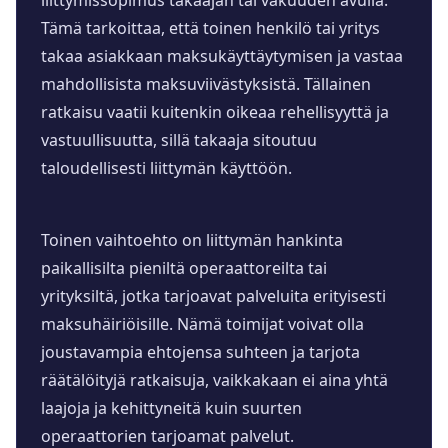
liittymissopimus takaajan tai vakuuden avulla.
Tämä tarkoittaa, että toinen henkilö tai yritys
takaa asiakkaan maksukäyttäytymisen ja vastaa
mahdollisista maksuviivästyksistä. Tällainen
ratkaisu vaatii kuitenkin oikeaa rehellisyyttä ja
vastuullisuutta, sillä takaaja sitoutuu
taloudellisesti liittymän käyttöön.
Toinen vaihtoehto on liittymän hankinta
paikallisilta pieniltä operaattoreilta tai
yrityksiltä, jotka tarjoavat palveluita erityisesti
maksuhäiriöisille. Nämä toimijat voivat olla
joustavampia ehtojensa suhteen ja tarjota
räätälöityjä ratkaisuja, vaikkakaan ei aina yhtä
laajoja ja kehittyneitä kuin suurten
operaattorien tarjoamat palvelut.