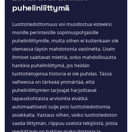
puhelinliittymä
Luottotiedottomuus voi muodostua esteeksi
monille perinteisille sopimuspohjaisille
puhelinliittymille, mutta siihen ei kuitenkaan ole
olemassa täysin mahdotonta vastinetta. Usein
ihmiset saattavat miettiä, onko mahdollisuutta
hankkia puhelinliittymä, jos heidän
luottotietojensa historia ei ole puhdas. Tässä
vaiheessa on tärkeää ymmärtää, että
puhelinliittymien tarjoajat harjoittavat
tapauskohtaista arviointia eivätkä
automaattisesti sulje pois luottotiedottomia
asiakkaita. Vastaus siihen, voiko luottotiedoton
saada liittymän, riippuu useista tekijöistä, joista
merkittävin on hakijan maksuhistoria ja