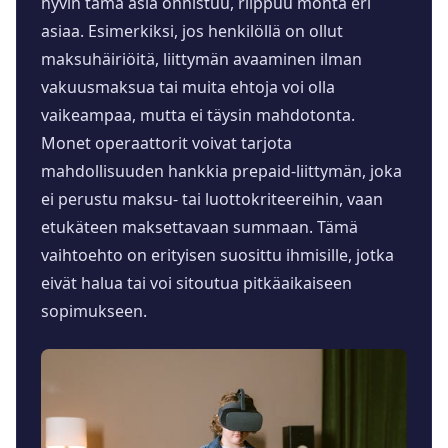
hyvin tämä asia onnistuu, riippuu monta eri
asiaa. Esimerkiksi, jos henkilöllä on ollut
maksuhäiriöitä, liittymän avaaminen ilman
vakuusmaksua tai muita ehtoja voi olla
vaikeampaa, mutta ei täysin mahdotonta.
Monet operaattorit voivat tarjota
mahdollisuuden hankkia prepaid-liittymän, joka
ei perustu maksu- tai luottokriteereihin, vaan
etukäteen maksettavaan summaan. Tämä
vaihtoehto on erityisen suosittu ihmisille, jotka
eivät halua tai voi sitoutua pitkäaikaiseen
sopimukseen.