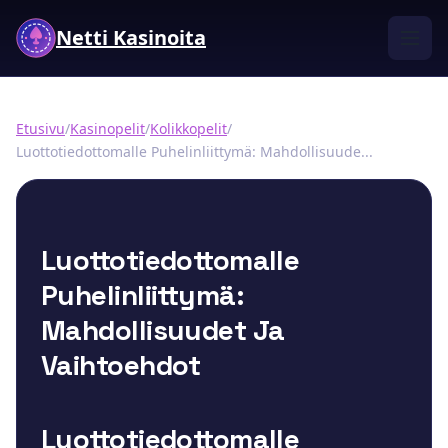
Netti Kasinoita
Etusivu
/
Kasinopelit
/
Kolikkopelit
/
Luottotiedottomalle Puhelinliittymä: Mahdollisuude...
Luottotiedottomalle
Puhelinliittymä:
Mahdollisuudet Ja
Vaihtoehdot
Luottotiedottomalle