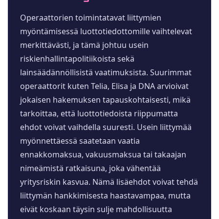
Operaattorien toimintatavat liittymien
myöntämisessä luottotiedottomille vaihtelevat
merkittävästi, ja tämä johtuu usein
riskienhallintapolitiikoista sekä
lainsäädännöllisistä vaatimuksista. Suurimmat
operaattorit kuten Telia, Elisa ja DNA arvioivat
jokaisen hakemuksen tapauskohtaisesti, mikä
tarkoittaa, että luottotiedoista riippumatta
ehdot voivat vaihdella suuresti. Usein liittymää
myönnettäessä saatetaan vaatia
ennakkomaksua, vakuusmaksua tai takaajan
nimeämistä ratkaisuna, joka vähentää
yritysriskin kasvua. Nämä lisäehdot voivat tehdä
liittymän hankkimisesta haastavampaa, mutta
eivät koskaan täysin sulje mahdollisuutta