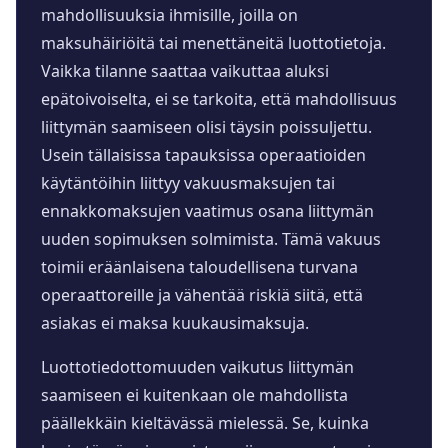
mahdollisuuksia ihmisille, joilla on
maksuhäiriöitä tai menettäneitä luottotietoja.
Vaikka tilanne saattaa vaikuttaa aluksi
epätoivoiselta, ei se tarkoita, että mahdollisuus
liittymän saamiseen olisi täysin poissuljettu.
Usein tällaisissa tapauksissa operaatioiden
käytäntöihin liittyy vakuusmaksujen tai
ennakkomaksujen vaatimus osana liittymän
uuden sopimuksen solmimista. Tämä vakuus
toimii eräänlaisena taloudellisena turvana
operaattoreille ja vähentää riskiä siitä, että
asiakas ei maksa kuukausimaksuja.
Luottotiedottomuuden vaikutus liittymän
saamiseen ei kuitenkaan ole mahdollista
päällekkäin kieltävässä mielessä. Se, kuinka