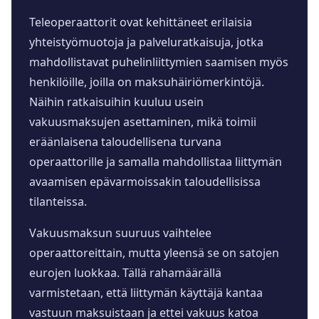
Teleoperaattorit ovat kehittäneet erilaisia
yhteistyömuotoja ja palveluratkaisuja, jotka
mahdollistavat puhelinliittymien saamisen myös
henkilöille, joilla on maksuhäiriömerkintöjä.
Näihin ratkaisuihin kuuluu usein
vakuusmaksujen asettaminen, mikä toimii
eräänlaisena taloudellisena turvana
operaattorille ja samalla mahdollistaa liittymän
avaamisen epävarmoissakin taloudellisissa
tilanteissa.
Vakuusmaksun suuruus vaihtelee
operaattoreittain, mutta yleensä se on satojen
eurojen luokkaa. Tällä rahamäärällä
varmistetaan, että liittymän käyttäjä kantaa
vastuun maksuistaan ja ettei vakuus katoa