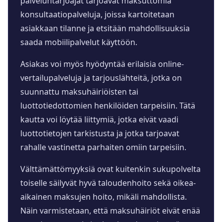
palveluntarjoajat tarjoavat maksuttomia
konsultaatiopalveluja, joissa kartoitetaan
asiakkaan tilanne ja etsitään mahdollisuuksia
saada mobiilipalvelut käyttöön.
Asiakas voi myös hyödyntää erilaisia online-
vertailupalveluja ja tarjouslähteitä, jotka on
suunnattu maksuhäiriöisten tai
luottotiedottomien henkilöiden tarpeisiin. Tätä
kautta voi löytää liittymiä, jotka eivät vaadi
luottotietojen tarkistusta ja jotka tarjoavat
rahalle vastinetta parhaiten omiin tarpeisiin.
Välttämättömyyksiä ovat kuitenkin sukupolvelta
toiselle säilyvät hyvä taloudenhoito sekä oikea-
aikainen maksujen hoito, mikäli mahdollista.
Näin varmistetaan, että maksuhäiriöt eivät enää