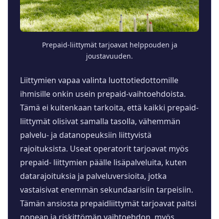
Prepaid-liittymät tarjoavat helppouden ja
joustavuuden.
Liittymien vapaa valinta luottotiedottomille
ihmisille onkin usein prepaid-vaihtoehdoista.
Tämä ei kuitenkaan tarkoita, että kaikki prepaid-
liittymät olisivat samalla tasolla, vähemmän
palvelu- ja datanopeuksiin liittyvistä
rajoituksista. Useat operatorit tarjoavat myös
prepaid- liittymien päälle lisäpalveluita, kuten
datarajoituksia ja palveluversioita, jotka
vastaisivat enemmän sekundaarisiin tarpeisiin.
Tämän ansiosta prepaidliittymät tarjoavat paitsi
nopean ja riskittömän vaihtoehdon, myös