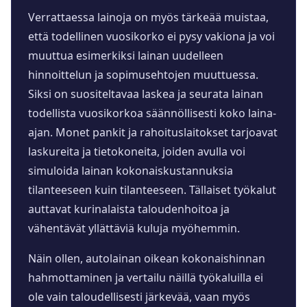
Verrattaessa lainoja on myös tärkeää muistaa,
että todellinen vuosikorko ei pysy vakiona ja voi
muuttua esimerkiksi lainan uudelleen
hinnoittelun ja sopimusehtojen muuttuessa.
Siksi on suositeltavaa laskea ja seurata lainan
todellista vuosikorkoa säännöllisesti koko laina-
ajan. Monet pankit ja rahoituslaitokset tarjoavat
laskureita ja tietokoneita, joiden avulla voi
simuloida lainan kokonaiskustannuksia
tilanteeseen kuin tilanteeseen. Tällaiset työkalut
auttavat kurinalaista taloudenhoitoa ja
vähentävät yllättäviä kuluja myöhemmin.
Näin ollen, autolainan oikean kokonaishinnan
hahmottaminen ja vertailu näillä työkaluilla ei
ole vain taloudellisesti järkevää, vaan myös