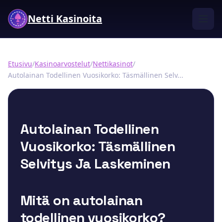
Netti Kasinoita
Etusivu
/
Kasinoarvostelut
/
Nettikasinot
/
Autolainan Todellinen Vuosikorko: Täsmällinen Selv...
Autolainan Todellinen
Vuosikorko: Täsmällinen
Selvitys Ja Laskeminen
Mitä on autolainan
todellinen vuosikorko?