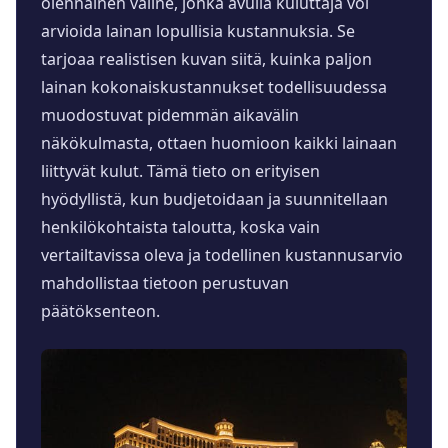
olennainen väline, jonka avulla kuluttaja voi
arvioida lainan lopullisia kustannuksia. Se
tarjoaa realistisen kuvan siitä, kuinka paljon
lainan kokonaiskustannukset todellisuudessa
muodostuvat pidemmän aikavälin
näkökulmasta, ottaen huomioon kaikki lainaan
liittyvät kulut. Tämä tieto on erityisen
hyödyllistä, kun budjetoidaan ja suunnitellaan
henkilökohtaista taloutta, koska vain
vertailtavissa oleva ja todellinen kustannusarvio
mahdollistaa tietoon perustuvan
päätöksenteon.