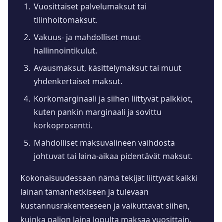
Vuosittaiset palvelumaksut tai
tilinhoitomaksut.
Vakuus- ja mahdolliset muut
hallinnointikulut.
Avausmaksut, käsittelymaksut tai muut
yhdenkertaiset maksut.
Korkomarginaali ja siihen liittyvät palkkiot,
kuten pankin marginaali ja sovittu
korkoprosentti.
Mahdolliset maksuvälineen vaihdosta
johtuvat tai laina-aikaa pidentävät maksut.
Kokonaisuudessaan nämä tekijät liittyvät kaikki
lainan tämänhetkiseen ja tulevaan
kustannusrakenteeseen ja vaikuttavat siihen,
kuinka paljon laina lopulta maksaa vuosittain.