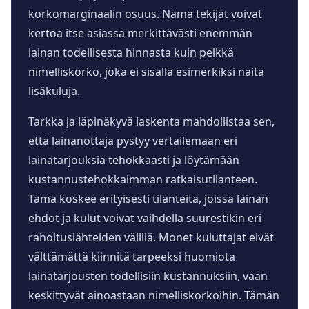
korkomarginaalin osuus. Nämä tekijät voivat
kertoa itse asiassa merkittävästi enemmän
lainan todellisesta hinnasta kuin pelkkä
nimelliskorko, joka ei sisällä esimerkiksi näitä
lisäkuluja.
Tarkka ja läpinäkyvä laskenta mahdollistaa sen,
että lainanottaja pystyy vertailemaan eri
lainatarjouksia tehokkaasti ja löytämään
kustannustehokkaimman ratkaisutilanteen.
Tämä koskee erityisesti tilanteita, joissa lainan
ehdot ja kulut voivat vaihdella suurestikin eri
rahoituslähteiden välillä. Monet kuluttajat eivät
välttämättä kiinnitä tarpeeksi huomiota
lainatarjousten todellisiin kustannuksiin, vaan
keskittyvät ainoastaan nimelliskorkoihin. Tämän