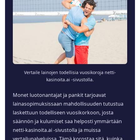
Vertaile lainojen todellisia vuosikoroja netti-
kasinoita.ai -sivustolla.
Monet luotonantajat ja pankit tarjoavat
lainasopimuksissaan mahdollisuuden tutustua
laskettuun todelliseen vuosikorkoon, josta
säännön ja kulumiset saa helposti ymmärtään
netti-kasinoita.ai -sivustolla ja muissa
vertailupalveluissa. Tämä korostaa sitä, kuinka