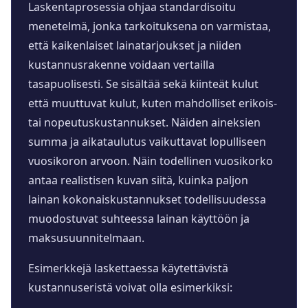
Laskentaprosessia ohjaa standardisoitu
menetelmä, jonka tarkoituksena on varmistaa,
että kaikenlaiset lainatarjoukset ja niiden
kustannusrakenne voidaan vertailla
tasapuolisesti. Se sisältää sekä kiinteät kulut
että muuttuvat kulut, kuten mahdolliset erikois-
tai nopeutuskustannukset. Näiden aineksien
summa ja aikataulutus vaikuttavat lopulliseen
vuosikoron arvoon. Näin todellinen vuosikorko
antaa realistisen kuvan siitä, kuinka paljon
lainan kokonaiskustannukset todellisuudessa
muodostuvat suhteessa lainan käyttöön ja
maksusuunnitelmaan.
Esimerkkejä laskettaessa käytettävistä
kustannuseristä voivat olla esimerkiksi: