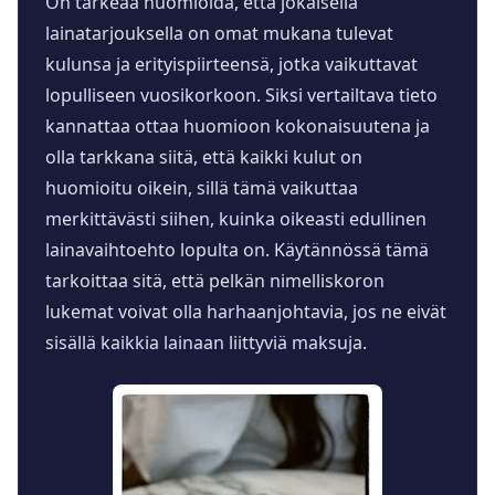
On tärkeää huomioida, että jokaisella
lainatarjouksella on omat mukana tulevat
kulunsa ja erityispiirteensä, jotka vaikuttavat
lopulliseen vuosikorkoon. Siksi vertailtava tieto
kannattaa ottaa huomioon kokonaisuutena ja
olla tarkkana siitä, että kaikki kulut on
huomioitu oikein, sillä tämä vaikuttaa
merkittävästi siihen, kuinka oikeasti edullinen
lainavaihtoehto lopulta on. Käytännössä tämä
tarkoittaa sitä, että pelkän nimelliskoron
lukemat voivat olla harhaanjohtavia, jos ne eivät
sisällä kaikkia lainaan liittyviä maksuja.