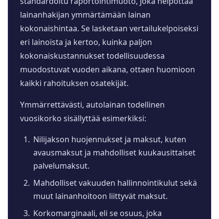
standardoitu raportointimuoto, joka helpottaa
lainanhakijan ymmärtämään lainan
kokonaishintaa. Se lasketaan vertailukelpoiseksi
eri lainoista ja kertoo, kuinka paljon
kokonaiskustannukset todellisuudessa
muodostuvat vuoden aikana, ottaen huomioon
kaikki rahoituksen osatekijät.
Ymmärrettävästi, autolainan todellinen
vuosikorko sisällyttää esimerkiksi:
Nilijakson huojennukset ja maksut, kuten
avausmaksut ja mahdolliset kuukausittaiset
palvelumaksut.
Mahdolliset vakuuden hallinnointikulut sekä
muut lainanhoitoon liittyvät maksut.
Korkomarginaali, eli se osuus, joka