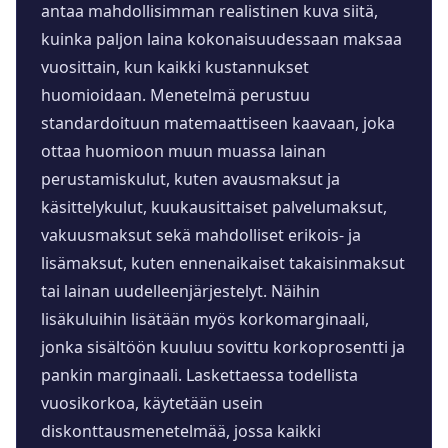
antaa mahdollisimman realistinen kuva siitä,
kuinka paljon laina kokonaisuudessaan maksaa
vuosittain, kun kaikki kustannukset
huomioidaan. Menetelmä perustuu
standardoituun matemaattiseen kaavaan, joka
ottaa huomioon muun muassa lainan
perustamiskulut, kuten avausmaksut ja
käsittelykulut, kuukausittaiset palvelumaksut,
vakuusmaksut sekä mahdolliset erikois- ja
lisämaksut, kuten ennenaikaiset takaisinmaksut
tai lainan uudelleenjärjestelyt. Näihin
lisäkuluihin lisätään myös korkomarginaali,
jonka sisältöön kuuluu sovittu korkoprosentti ja
pankin marginaali. Laskettaessa todellista
vuosikorkoa, käytetään usein
diskonttausmenetelmää, jossa kaikki