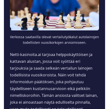
Verkossa saatavilla olevat vertailutyökalut autolainojen
todellisten vuosikorkojen arvioimiseen.
Netti-kasinoita.ai tarjoaa helppokäyttöisen ja
kattavan alustan, jossa voit syöttää eri
tarjouksia ja saada selkeän vertailun lainojen
todellisista vuosikoroista. Näin voit tehdä
informoidun päätöksen, joka pohjautuu
täydelliseen kustannusarvioon eikä pelkkiin
nimelliskoroihin. Tämän ansiosta valitset lainan,
joka ei ainoastaan näytä edulliselta pinnalla,
vaan myös todellisesti on taloudellisesti