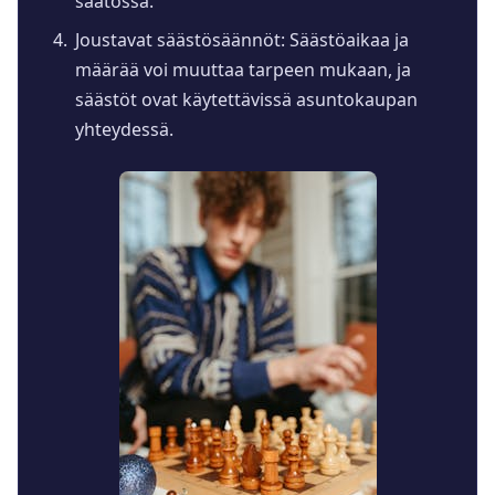
saatossa.
Joustavat säästösäännöt: Säästöaikaa ja
määrää voi muuttaa tarpeen mukaan, ja
säästöt ovat käytettävissä asuntokaupan
yhteydessä.