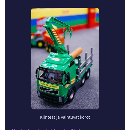
Kiinteät ja vaihtuvat korot