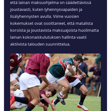
että lainan maksuohjelma on säädettävissä
joustavasti, kuten lyhennysvapaiden ja
lisälyhennysten avulla. Viime vuosien
kokemukset ovat osoittaneet, että matalista
koroista ja joustavista maksuajoista huolimatta
lainan kokonaiskulutuksen hallinta vaatii
aktiivista talouden suunnittelua.