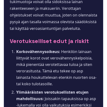
tukimuotoja voivat olla sidoksissa lainan
rakenteeseen ja maksueriin. Verottajan
ohjeistukset voivat muuttua, joten on olennaista
pysyä ajan tasalla voimassa olevista säädöksistä
tai käyttää veroasiantuntijan palveluita.
Verotukselliset edut ja riskit
Korkovähennysoikeus:
Henkilön lainaan
liittyvät korot ovat verovähennyskelpoisia,
mikä pienentää verotettavaa tuloa ja siten
verorasitusta. Tämä etu tekee op asp
lainasta houkuttelevan etenkin nuorten osa-
tai koko tulotasoille.
Ylimääräisten verotuksellisten etujen
mahdollisuus:
Joissakin tapauksissa op asp
-lukemalla voi olla vaikutuksia esimerkiksi