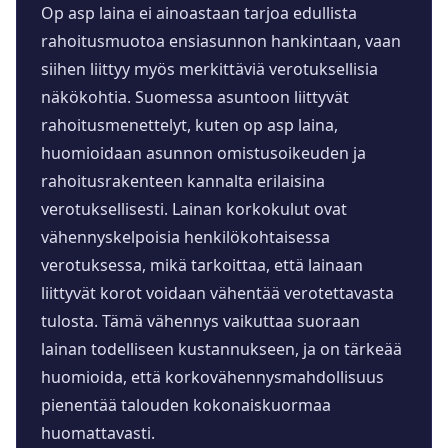
Op asp laina ei ainoastaan tarjoa edullista
rahoitusmuotoa ensiasunnon hankintaan, vaan
siihen liittyy myös merkittäviä verotuksellisia
näkökohtia. Suomessa asuntoon liittyvät
rahoitusmenettelyt, kuten op asp laina,
huomioidaan asunnon omistusoikeuden ja
rahoitusrakenteen kannalta erilaisina
verotuksellisesti. Lainan korkokulut ovat
vähennyskelpoisia henkilökohtaisessa
verotuksessa, mikä tarkoittaa, että lainaan
liittyvät korot voidaan vähentää verotettavasta
tulosta. Tämä vähennys vaikuttaa suoraan
lainan todelliseen kustannukseen, ja on tärkeää
huomioida, että korkovähennysmahdollisuus
pienentää talouden kokonaiskuormaa
huomattavasti.