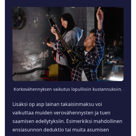
Korkovähennyksen vaikutus lopullisiin kustannuksiin.
Lisäksi op asp lainan takaisinmaksu voi
vaikuttaa muiden verovähennysten ja tuen
saamisen edellytyksiin. Esimerkiksi mahdollinen
ensiasunnon deduktio tai muita asumisen