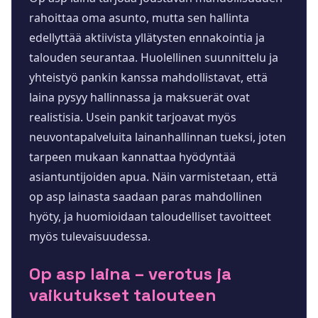
rahoittaa oma asunto, mutta sen hallinta
edellyttää aktiivista yllätysten ennakointia ja
talouden seurantaa. Huolellinen suunnittelu ja
yhteistyö pankin kanssa mahdollistavat, että
laina pysyy hallinnassa ja maksuerät ovat
realistisia. Usein pankit tarjoavat myös
neuvontapalveluita lainanhallinnan tueksi, joten
tarpeen mukaan kannattaa hyödyntää
asiantuntijoiden apua. Näin varmistetaan, että
op asp lainasta saadaan paras mahdollinen
hyöty, ja huomioidaan taloudelliset tavoitteet
myös tulevaisuudessa.
Op asp laina – verotus ja
vaikutukset talouteen