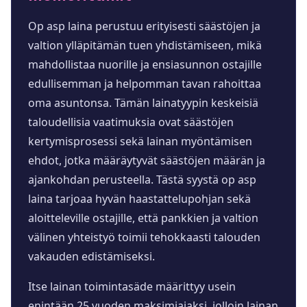
Op asp laina perustuu erityisesti säästöjen ja
valtion ylläpitämän tuen yhdistämiseen, mikä
mahdollistaa nuorille ja ensiasunnon ostajille
edullisemman ja helpomman tavan rahoittaa
oma asuntonsa. Tämän lainatyypin keskeisiä
taloudellisia vaatimuksia ovat säästöjen
kertymisprosessi sekä lainan myöntämisen
ehdot, jotka määräytyvät säästöjen määrän ja
ajankohdan perusteella. Tästä syystä op asp
laina tarjoaa hyvän haastattelupohjan sekä
aloitteleville ostajille, että pankkien ja valtion
välinen yhteistyö toimii tehokkaasti talouden
vakauden edistämiseksi.
Itse lainan toimintasäde määrittyy usein
enintään 25 vuoden maksimiajaksi, jolloin lainan