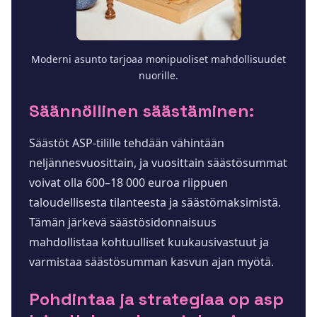
Moderni asunto tarjoaa monipuoliset mahdollisuudet
nuorille.
Säännöllinen säästäminen:
Säästöt ASP-tilille tehdään vähintään
neljännesvuosittain, ja vuosittain säästösummat
voivat olla 600–18 000 euroa riippuen
taloudellisesta tilanteesta ja säästömaksimistä.
Tämän järkevä säästösidonnaisuus
mahdollistaa kohtuulliset kuukausivastuut ja
varmistaa säästösumman kasvun ajan myötä.
Pohdintaa ja strategiaa op asp