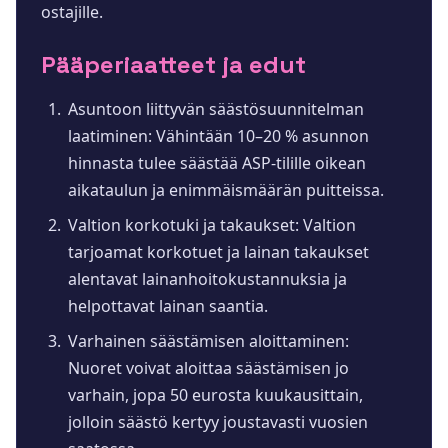
ostajille.
Pääperiaatteet ja edut
Asuntoon liittyvän säästösuunnitelman
laatiminen: Vähintään 10–20 % asunnon
hinnasta tulee säästää ASP-tilille oikean
aikataulun ja enimmäismäärän puitteissa.
Valtion korkotuki ja takaukset: Valtion
tarjoamat korkotuet ja lainan takaukset
alentavat lainanhoitokustannuksia ja
helpottavat lainan saantia.
Varhainen säästämisen aloittaminen:
Nuoret voivat aloittaa säästämisen jo
varhain, jopa 50 eurosta kuukausittain,
jolloin säästö kertyy joustavasti vuosien