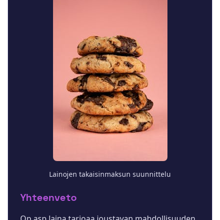
Lainojen takaisinmaksun suunnittelu
Yhteenveto
Op asp laina tarjoaa joustavan mahdollisuuden