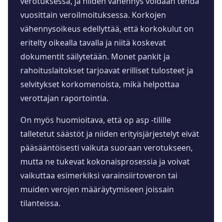
verotuksessa, ja niiden vähennys voidaan tehdä
vuosittain veroilmoituksessa. Korkojen
vähennysoikeus edellyttää, että korkokulut on
eritelty oikealla tavalla ja niitä koskevat
dokumentit säilytetään. Monet pankit ja
rahoituslaitokset tarjoavat erilliset tulosteet ja
selvitykset korkomenoista, mikä helpottaa
verottajan raportointia.
On myös huomioitava, että op asp -tilille
talletetut säästöt ja niiden erityisjärjestelyt eivät
pääsääntöisesti vaikuta suoraan verotukseen,
mutta ne tukevat kokonaisprosessia ja voivat
vaikuttaa esimerkiksi varainsiirtoveron tai
muiden verojen määräytymiseen joissain
tilanteissa.