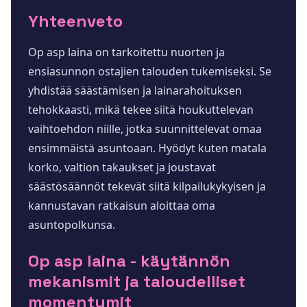
Yhteenveto
Op asp laina on tarkoitettu nuorten ja
ensiasunnon ostajien talouden tukemiseksi. Se
yhdistää säästämisen ja lainarahoituksen
tehokkaasti, mikä tekee siitä houkuttelevan
vaihtoehdon niille, jotka suunnittelevat omaa
ensimmäistä asuntoaan. Hyödyt kuten matala
korko, valtion takaukset ja joustavat
säästösäännöt tekevät siitä kilpailukykyisen ja
kannustavan ratkaisun aloittaa oma
asuntopolkunsa.
Op asp laina - käytännön
mekanismit ja taloudelliset
momentumit