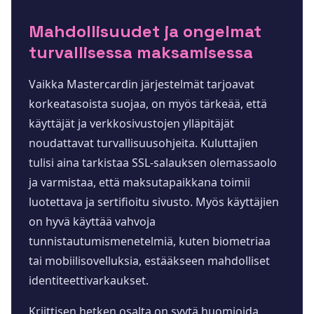
Mahdollisuudet ja ongelmat
turvallisessa maksamisessa
Vaikka Mastercardin järjestelmät tarjoavat
korkeatasoista suojaa, on myös tärkeää, että
käyttäjät ja verkkosivustojen ylläpitäjät
noudattavat turvallisuusohjeita. Kuluttajien
tulisi aina tarkistaa SSL-salauksen olemassaolo
ja varmistaa, että maksutapaikkana toimii
luotettava ja sertifioitu sivusto. Myös käyttäjien
on hyvä käyttää vahvoja
tunnistautumismenetelmiä, kuten biometriaa
tai mobiilisovelluksia, estääkseen mahdolliset
identiteettivarkaukset.
Kriittisen hetken osalta on syytä huomioida