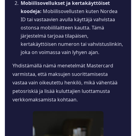
Mobiilisovellukset ja kertakäyttöiset
koodeja:
Mobiilisovellusten kuten Nordea
ID tai vastaavien avulla käyttäjä vahvistaa
ostonsa mobiililaitteen kautta. Tämä
järjestelmä tarjoaa tilapäisen,
kertakäyttöisen numeron tai vahvistuslinkin,
joka on voimassa vain lyhyen ajan.
Yhdistämällä nämä menetelmät Mastercard
varmistaa, että maksujen suorittamisesta
vastaa vain oikeutettu henkilö, mikä vähentää
petosriskiä ja lisää kuluttajien luottamusta
verkkomaksamista kohtaan.