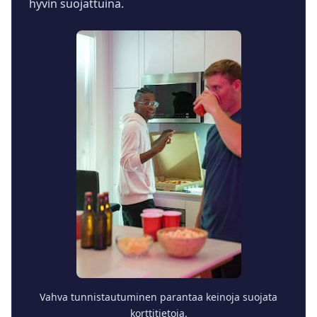
hyvin suojattuina.
Vahva tunnistautuminen parantaa keinoja suojata
korttitietoja.