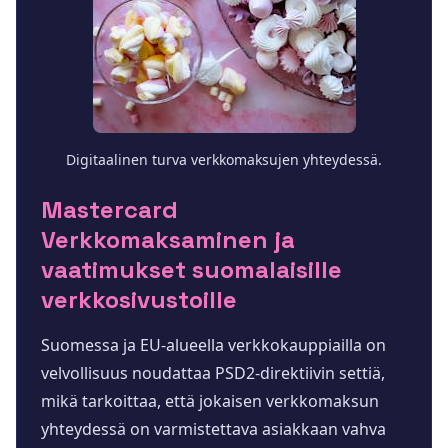
Digitaalinen turva verkkomaksujen yhteydessä.
Mastercard
Verkkomaksaminen ja
vaatimukset suomalaisille
verkkosivustoille
Suomessa ja EU-alueella verkkokauppiailla on
velvollisuus noudattaa PSD2-direktiivin settiä,
mikä tarkoittaa, että jokaisen verkkomaksun
yhteydessä on varmistettava asiakkaan vahva