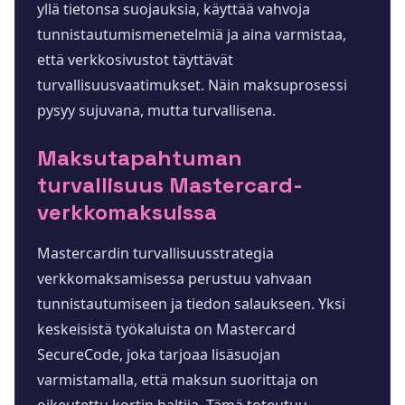
yllä tietonsa suojauksia, käyttää vahvoja
tunnistautumismenetelmiä ja aina varmistaa,
että verkkosivustot täyttävät
turvallisuusvaatimukset. Näin maksuprosessi
pysyy sujuvana, mutta turvallisena.
Maksutapahtuman
turvallisuus Mastercard-
verkkomaksuissa
Mastercardin turvallisuusstrategia
verkkomaksamisessa perustuu vahvaan
tunnistautumiseen ja tiedon salaukseen. Yksi
keskeisistä työkaluista on Mastercard
SecureCode, joka tarjoaa lisäsuojan
varmistamalla, että maksun suorittaja on
oikeutettu kortin haltija. Tämä toteutuu