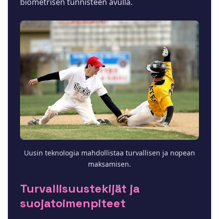
biometrisen tunnisteen avulla.
Uusin teknologia mahdollistaa turvallisen ja nopean
maksamisen.
Turvallisuustekijät ja
suojatoimenpiteet