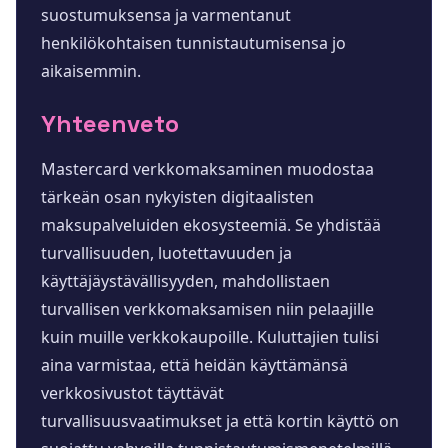
suostumuksensa ja varmentanut
henkilökohtaisen tunnistautumisensa jo
aikaisemmin.
Yhteenveto
Mastercard verkkomaksaminen muodostaa
tärkeän osan nykyisten digitaalisten
maksupalveluiden ekosysteemiä. Se yhdistää
turvallisuuden, luotettavuuden ja
käyttäjäystävällisyyden, mahdollistaen
turvallisen verkkomaksamisen niin pelaajille
kuin muille verkkokaupoille. Kuluttajien tulisi
aina varmistaa, että heidän käyttämänsä
verkkosivustot täyttävät
turvallisuusvaatimukset ja että kortin käyttö on