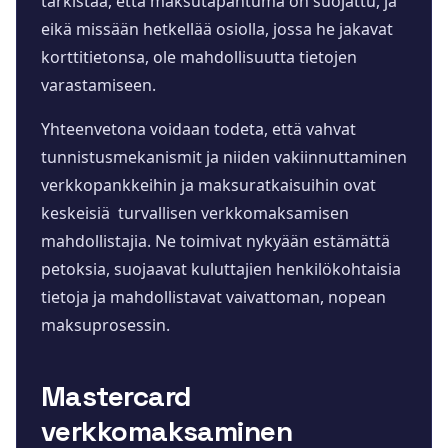
tarkistaa, että maksutapahtuma on suojattu, ja
eikä missään hetkellää osiolla, jossa he jakavat
korttitietonsa, ole mahdollisuutta tietojen
varastamiseen.
Yhteenvetona voidaan todeta, että vahvat
tunnistusmekanismit ja niiden vakiinnuttaminen
verkkopankkeihin ja maksuratkaisuihin ovat
keskeisiä turvallisen verkkomaksamisen
mahdollistajia. Ne toimivat nykyään estämättä
petoksia, suojaavat kuluttajien henkilökohtaisia
tietoja ja mahdollistavat vaivattoman, nopean
maksuprosessin.
Mastercard
verkkomaksaminen