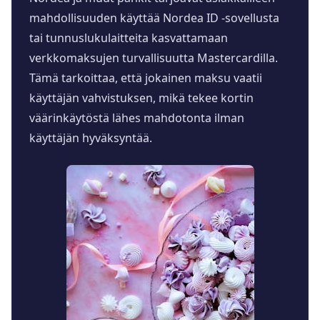
mahdollisuuden käyttää Nordea ID -sovellusta
tai tunnuslukulaitteita kasvattamaan
verkkomaksujen turvallisuutta Mastercardilla.
Tämä tarkoittaa, että jokainen maksu vaatii
käyttäjän vahvistuksen, mikä tekee kortin
väärinkäytöstä lähes mahdotonta ilman
käyttäjän hyväksyntää.