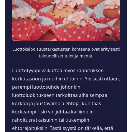
Luottokelpoisuustarkastusten kohteena ovat erityisesti
taloudelliset tulot ja menot.
Luottotyyppi vaikuttaa myös rahoituksen
korkotasoon ja muihin ehtoihin. Yleisesti ottaen,
parempi luottosuhde johonkin
luottoluokitukseen tarkoittaa alhaisempaa
korkoa ja joustavampia ehtoja, kun taas
korkeampi riski voi johtaa kalliimpiin
rahoitusratkaisuihin tai tiukempiin
ehtorajoituksiin. Tästä syystä on tärkeää, että