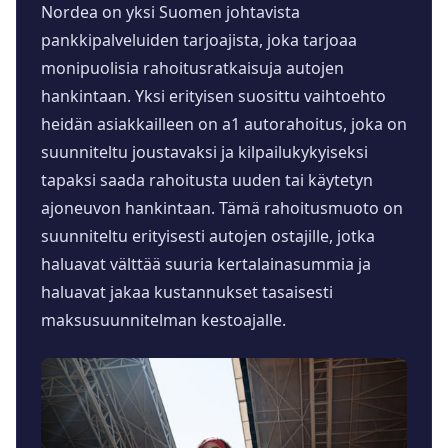
Nordea on yksi Suomen johtavista
pankkipalveluiden tarjoajista, joka tarjoaa
monipuolisia rahoitusratkaisuja autojen
hankintaan. Yksi erityisen suosittu vaihtoehto
heidän asiakkailleen on a1 autorahoitus, joka on
suunniteltu joustavaksi ja kilpailukykyiseksi
tapaksi saada rahoitusta uuden tai käytetyn
ajoneuvon hankintaan. Tämä rahoitusmuoto on
suunniteltu erityisesti autojen ostajille, jotka
haluavat välttää suuria kertalainasummia ja
haluavat jakaa kustannukset tasaisesti
maksusuunnitelman kestoajalle.