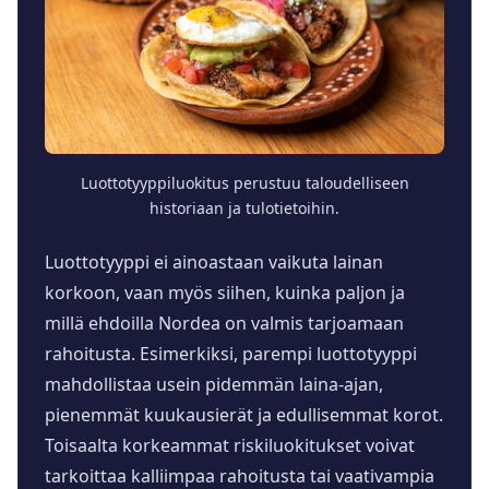
Luottotyyppiluokitus perustuu taloudelliseen
historiaan ja tulotietoihin.
Luottotyyppi ei ainoastaan vaikuta lainan
korkoon, vaan myös siihen, kuinka paljon ja
millä ehdoilla Nordea on valmis tarjoamaan
rahoitusta. Esimerkiksi, parempi luottotyyppi
mahdollistaa usein pidemmän laina-ajan,
pienemmät kuukausierät ja edullisemmat korot.
Toisaalta korkeammat riskiluokitukset voivat
tarkoittaa kalliimpaa rahoitusta tai vaativampia