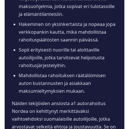
maksuohjelmia, jotka sopivat eri tulotasoille
ja elämäntilanteisiin.
Hakeminen on yksinkertaista ja nopeaa jopa
verkkopankin kautta, mikä mahdollistaa
rahoituspäätösten saannin päivässä.
Sopii erityisesti nuorille tai aloittaville
autoilijoille, jotka tarvitsevat helpotusta
rahoitusjärjestelyihin.
Mahdollistaa rahoituksen räätälöimisen
auton kustannusten ja asiakkaan
maksumieltymyksien mukaan.
Näiden tekijöiden ansiosta a1 autorahoitus
Nordea on kehittynyt merkittäväksi
vaihtoehdoksi suomalaisille autoilijoille, jotka
arvostavat selkeitä ehtoja ja joustavuutta. Se on