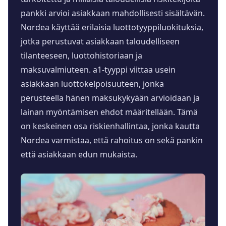
pankki arvioi asiakkaan mahdollisesti sisältävän.
Nordea käyttää erilaisia luottotyyppiluokituksia,
jotka perustuvat asiakkaan taloudelliseen
tilanteeseen, luottohistoriaan ja
maksuvalmiuteen. a1-tyyppi viittaa usein
asiakkaan luottokelpoisuuteen, jonka
perusteella hänen maksukykyään arvioidaan ja
lainan myöntämisen ehdot määritellään. Tämä
on keskeinen osa riskienhallintaa, jonka kautta
Nordea varmistaa, että rahoitus on sekä pankin
että asiakkaan edun mukaista.