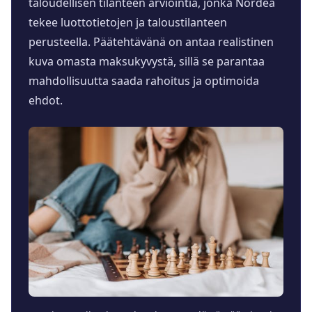
taloudellisen tilanteen arviointia, jonka Nordea
tekee luottotietojen ja taloustilanteen
perusteella. Päätehtävänä on antaa realistinen
kuva omasta maksukyvystä, sillä se parantaa
mahdollisuutta saada rahoitus ja optimoida
ehdot.