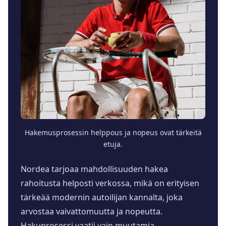
Hakemusprosessin helppous ja nopeus ovat tärkeitä
etuja.
Nordea tarjoaa mahdollisuuden hakea
rahoitusta helposti verkossa, mikä on erityisen
tärkeää modernin autoilijan kannalta, joka
arvostaa vaivattomuutta ja nopeutta.
Hakuprosessi vaatii vain muutamia