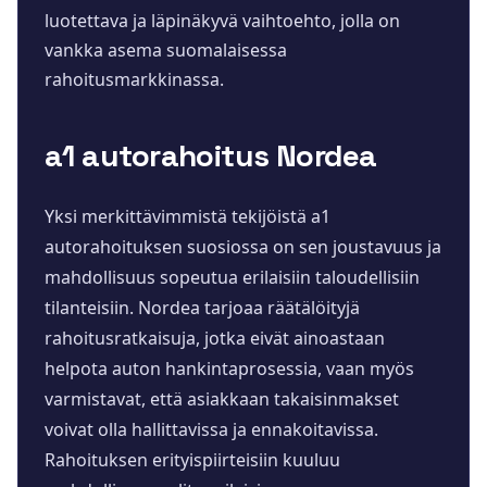
luotettava ja läpinäkyvä vaihtoehto, jolla on
vankka asema suomalaisessa
rahoitusmarkkinassa.
a1 autorahoitus Nordea
Yksi merkittävimmistä tekijöistä a1
autorahoituksen suosiossa on sen joustavuus ja
mahdollisuus sopeutua erilaisiin taloudellisiin
tilanteisiin. Nordea tarjoaa räätälöityjä
rahoitusratkaisuja, jotka eivät ainoastaan
helpota auton hankintaprosessia, vaan myös
varmistavat, että asiakkaan takaisinmakset
voivat olla hallittavissa ja ennakoitavissa.
Rahoituksen erityispiirteisiin kuuluu