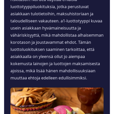
luottotyyppiluokituksia, jotka perustuvat
asiakkaan tulotietoihin, maksuhistoriaan ja
taloudelliseen vakauteen. a1-luottotyyppi kuvaa
usein asiakkaan hyvämaineisuutta ja
vähäriskisyyttä, mikä mahdollistaa alhaisemman
korotason ja joustavammat ehdot. Tämän
luottoluokituksen saaminen tarkoittaa, että
asiakkaalla on yleensä ollut jo aiempaa
kokemusta lainojen ja luottojen maksamisesta
ajoissa, mikä lisää hänen mahdollisuuksiaan
muuttaa ehtoja edelleen edullisimmiksi.