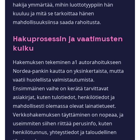
hakija ymmärtää, mihin luottotyyppiin hän
kuuluu ja mitä se tarkoittaa hänen
mahdollisuuksiinsa saada rahoitusta.
Hakuprosessin ja vaatimusten
kulku
Hakemuksen tekeminen a1 autorahoitukseen
Nordea-pankin kautta on yksinkertaista, mutta
vaatii huolellista valmistautumista.
Ensimmäinen vaihe on kerätä tarvittavat
asiakirjat, kuten tulotiedot, henkilötiedot ja
mahdollisesti olemassa olevat lainatietueet.
Verkkohakemuksen täyttäminen on nopeaa, ja
useimmiten siihen riittää perusinfo, kuten
henkilötunnus, yhteystiedot ja taloudellinen