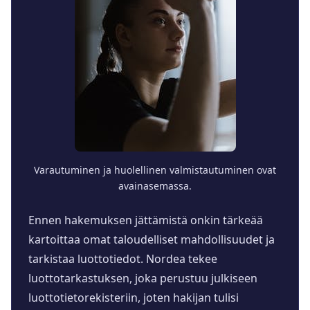
Varautuminen ja huolellinen valmistautuminen ovat
avainasemassa.
Ennen hakemuksen jättämistä onkin tärkeää
kartoittaa omat taloudelliset mahdollisuudet ja
tarkistaa luottotiedot. Nordea tekee
luottotarkastuksen, joka perustuu julkiseen
luottotietorekisteriin, joten hakijan tulisi