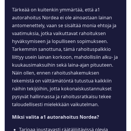
Tärkeää on kuitenkin ymmärtää, että a1
autorahoitus Nordea ei ole ainoastaan lainan
antomenettely, vaan se sisältää monia ehtoja ja
vaatimuksia, jotka vaikuttavat rahoituksen
hyväksymiseen ja lopulliseen sopimukseen.
Tarkemmin sanottuna, tämä rahoituspalkkio
liittyy usein lainan korkoon, mahdollisiin alku- ja
kuukausimaksuihin sekä laina-ajan pituuteen.
Näin ollen, ennen rahoitushakemuksen
tekemistä on välttämätöntä tutustua kaikkiin
näihin tekijöihin, jotta kokonaiskustannukset
pysyvät hallinnassa ja rahoitusratkaisu tekee
taloudellisesti mielekkään vaikutelman.
Miksi valita a1 autorahoitus Nordea?
Tarjoaa joustavasti räätälöitävissä olevia