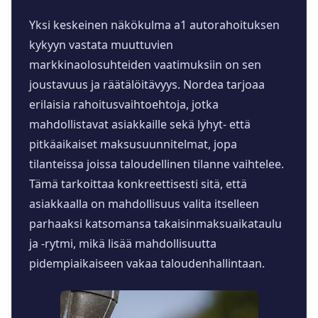
Yksi keskeinen näkökulma a1 autorahoituksen
kykyyn vastata muuttuvien
markkinaolosuhteiden vaatimuksiin on sen
joustavuus ja räätälöitävyys. Nordea tarjoaa
erilaisia rahoitusvaihtoehtoja, jotka
mahdollistavat asiakkaille sekä lyhyt- että
pitkäaikaiset maksusuunnitelmat, jopa
tilanteissa joissa taloudellinen tilanne vaihtelee.
Tämä tarkoittaa konkreettisesti sitä, että
asiakkaalla on mahdollisuus valita itselleen
parhaaksi katsomansa takaisinmaksuaikataulu
ja -rytmi, mikä lisää mahdollisuutta
pidempiaikaiseen vakaa taloudenhallintaan.