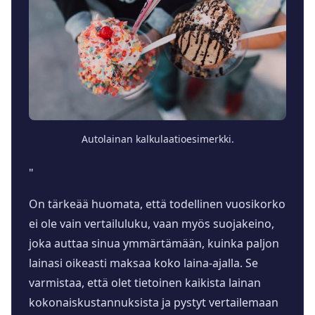
Autolainan kalkulaatioesimerkki.
"
On tärkeää huomata, että todellinen vuosikorko
ei ole vain vertailuluku, vaan myös suojakeino,
joka auttaa sinua ymmärtämään, kuinka paljon
lainasi oikeasti maksaa koko laina-ajalla. Se
varmistaa, että olet tietoinen kaikista lainan
kokonaiskustannuksista ja pystyt vertailemaan