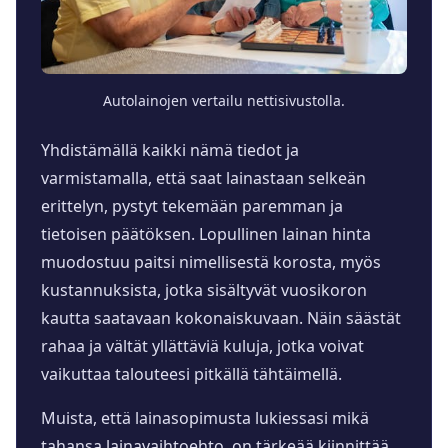
Autolainojen vertailu nettisivustolla.
Yhdistämällä kaikki nämä tiedot ja
varmistamalla, että saat lainastaan selkeän
erittelyn, pystyt tekemään paremman ja
tietoisen päätöksen. Lopullinen lainan hinta
muodostuu paitsi nimellisestä korosta, myös
kustannuksista, jotka sisältyvät vuosikoron
kautta saatavaan kokonaiskuvaan. Näin säästät
rahaa ja vältät yllättäviä kuluja, jotka voivat
vaikuttaa talouteesi pitkällä tähtäimellä.
Muista, että lainasopimusta lukiessasi mikä
tahansa lainavaihtoehto, on tärkeää kiinnittää