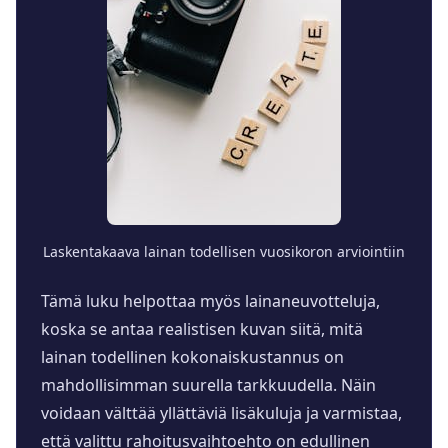
Laskentakaava lainan todellisen vuosikoron arviointiin
Tämä luku helpottaa myös lainaneuvotteluja,
koska se antaa realistisen kuvan siitä, mitä
lainan todellinen kokonaiskustannus on
mahdollisimman suurella tarkkuudella. Näin
voidaan välttää yllättäviä lisäkuluja ja varmistaa,
että valittu rahoitusvaihtoehto on edullinen