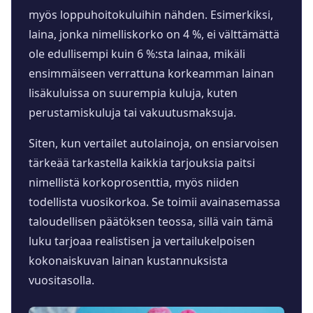
myös loppuhoitokuluihin nähden. Esimerkiksi,
laina, jonka nimelliskorko on 4 %, ei välttämättä
ole edullisempi kuin 6 %:sta lainaa, mikäli
ensimmäiseen verrattuna korkeamman lainan
lisäkuluissa on suurempia kuluja, kuten
perustamiskuluja tai vakuutusmaksuja.
Siten, kun vertailet autolainoja, on ensiarvoisen
tärkeää tarkastella kaikkia tarjouksia paitsi
nimellistä korkoprosenttia, myös niiden
todellista vuosikorkoa. Se toimii avainasemassa
taloudellisen päätöksen teossa, sillä vain tämä
luku tarjoaa realistisen ja vertailukelpoisen
kokonaiskuvan lainan kustannuksista
vuositasolla.