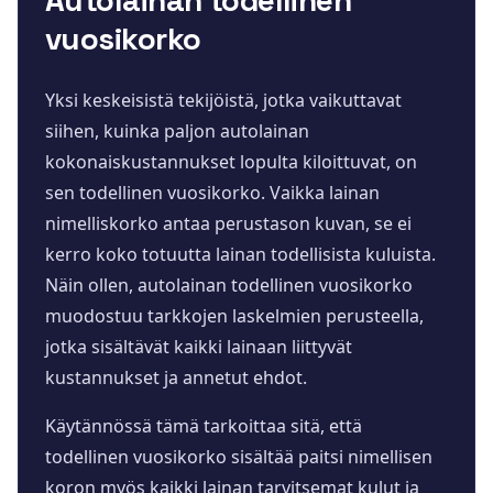
vuosikorko
Yksi keskeisistä tekijöistä, jotka vaikuttavat
siihen, kuinka paljon autolainan
kokonaiskustannukset lopulta kiloittuvat, on
sen todellinen vuosikorko. Vaikka lainan
nimelliskorko antaa perustason kuvan, se ei
kerro koko totuutta lainan todellisista kuluista.
Näin ollen, autolainan todellinen vuosikorko
muodostuu tarkkojen laskelmien perusteella,
jotka sisältävät kaikki lainaan liittyvät
kustannukset ja annetut ehdot.
Käytännössä tämä tarkoittaa sitä, että
todellinen vuosikorko sisältää paitsi nimellisen
koron myös kaikki lainan tarvitsemat kulut ja