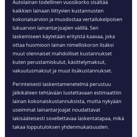
Autolainan todellinen vuosikorko sisältää
kaikkien lainaan liittyvien kustannusten
kokonaisarvion ja muodostaa vertailukelpoisen
lukuarvon lainantarjoajien välillä. Sen
laskemiseen käytetään erityistä kaavaa, joka
ottaa huomioon lainan nimelliskoron lisäksi
muut olennaiset mahdolliset kustannukset
kuten perustamiskulut, käsittelymaksut,
vakuutusmaksut ja muut lisäkustannukset.
Perinteisesti laskentamenetelmä perustuu
jälkikäteen tehtävään luotettavaan estimaattiin
lainan kokonaiskustannuksista, mutta nykyään
useimmat lainantarjoajat noudattavat
lakisääteisesti sovellettavaa laskentatapaa, mikä
takaa lopputuloksen yhdenmukaisuuden.