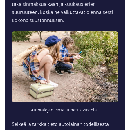
takaisinmaksuaikaan ja kuukausierien
suuruuteen, koska ne vaikuttavat olennaisesti
kokonaiskustannuksiin.
Autotalojen vertailu nettisivustolla.
Selkeä ja tarkka tieto autolainan todellisesta