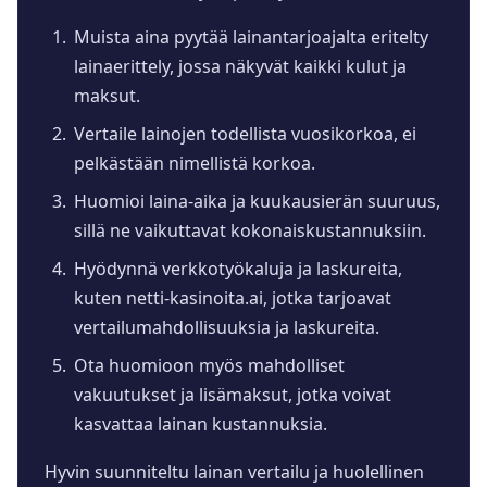
Muista aina pyytää lainantarjoajalta eritelty
lainaerittely, jossa näkyvät kaikki kulut ja
maksut.
Vertaile lainojen todellista vuosikorkoa, ei
pelkästään nimellistä korkoa.
Huomioi laina-aika ja kuukausierän suuruus,
sillä ne vaikuttavat kokonaiskustannuksiin.
Hyödynnä verkkotyökaluja ja laskureita,
kuten netti-kasinoita.ai, jotka tarjoavat
vertailumahdollisuuksia ja laskureita.
Ota huomioon myös mahdolliset
vakuutukset ja lisämaksut, jotka voivat
kasvattaa lainan kustannuksia.
Hyvin suunniteltu lainan vertailu ja huolellinen