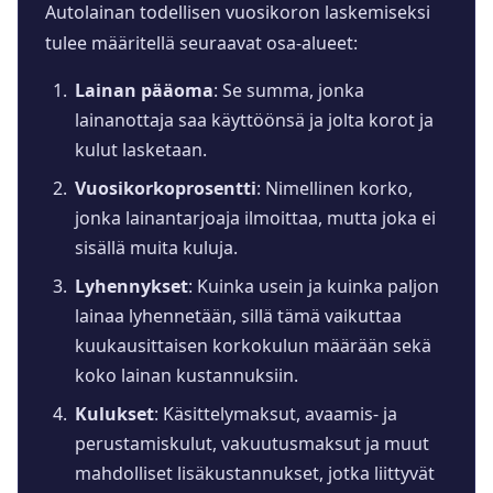
Autolainan todellisen vuosikoron laskemiseksi
tulee määritellä seuraavat osa-alueet:
Lainan pääoma
: Se summa, jonka
lainanottaja saa käyttöönsä ja jolta korot ja
kulut lasketaan.
Vuosikorkoprosentti
: Nimellinen korko,
jonka lainantarjoaja ilmoittaa, mutta joka ei
sisällä muita kuluja.
Lyhennykset
: Kuinka usein ja kuinka paljon
lainaa lyhennetään, sillä tämä vaikuttaa
kuukausittaisen korkokulun määrään sekä
koko lainan kustannuksiin.
Kulukset
: Käsittelymaksut, avaamis- ja
perustamiskulut, vakuutusmaksut ja muut
mahdolliset lisäkustannukset, jotka liittyvät