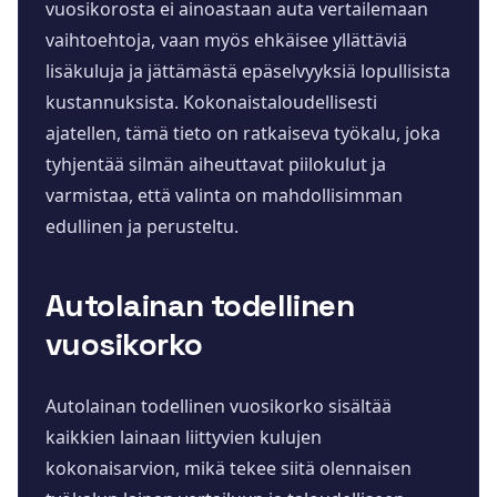
vuosikorosta ei ainoastaan auta vertailemaan
vaihtoehtoja, vaan myös ehkäisee yllättäviä
lisäkuluja ja jättämästä epäselvyyksiä lopullisista
kustannuksista. Kokonaistaloudellisesti
ajatellen, tämä tieto on ratkaiseva työkalu, joka
tyhjentää silmän aiheuttavat piilokulut ja
varmistaa, että valinta on mahdollisimman
edullinen ja perusteltu.
Autolainan todellinen
vuosikorko
Autolainan todellinen vuosikorko sisältää
kaikkien lainaan liittyvien kulujen
kokonaisarvion, mikä tekee siitä olennaisen