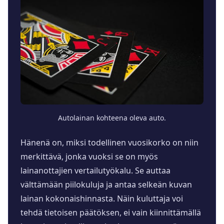
Autolainan kohteena oleva auto.
Hänenä on, miksi todellinen vuosikorko on niin
merkittävä, jonka vuoksi se on myös
lainanottajien vertailutyökalu. Se auttaa
välttämään piilokuluja ja antaa selkeän kuvan
lainan kokonaishinnasta. Näin kuluttaja voi
tehdä tietoisen päätöksen, ei vain kiinnittämällä