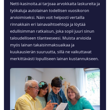
Netti-kasinoita.ai tarjoaa arvokkaita laskureita ja
työkaluja autolainan todellisen vuosikoron
arvioimiseksi. Näin voit helposti vertailla
rinnakkain eri lainavaihtoehtoja ja löytää
edullisimman ratkaisun, joka sopii juuri sinun
taloudelliseen tilanteeseesi. Muista arvioida
myös lainan takaisinmaksuaikaa ja
kuukausierän suuruutta, sillä ne vaikuttavat
merkittävästi lopulliseen lainan kustannukseen.