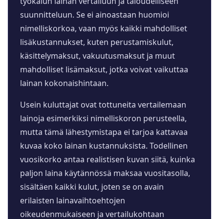
työkalun lainan vertailuun ja taloudelliseen
suunnitteluun. Se ei ainoastaan huomioi
nimelliskorkoa, vaan myös kaikki mahdolliset
lisäkustannukset, kuten perustamiskulut,
käsittelymaksut, vakuutusmaksut ja muut
mahdolliset lisämaksut, jotka voivat vaikuttaa
lainan kokonaishintaan.
Usein kuluttajat ovat tottuneita vertailemaan
lainoja esimerkiksi nimelliskoron perusteella,
mutta tämä lähestymistapa ei tarjoa kattavaa
kuvaa koko lainan kustannuksista. Todellinen
vuosikorko antaa realistisen kuvan siitä, kuinka
paljon laina käytännössä maksaa vuositasolla,
sisältäen kaikki kulut, joten se on avain
erilaisten lainavaihtoehtojen
oikeudenmukaiseen ja vertailukohtaan