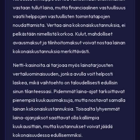
vastaan tullut laina, mutta financiaalinen vastuullisuus
vaatii helppojen vastuullisten toimintatapojen
noudattamista. Vertaa aina kokonaiskustannuksia, ei
pelkästään nimellistä korkoa. Kulut, mahdolliset
avausmaksut ja tilinhoitomaksut voivat nostaa lainan
kokonaiskustannuksia merkittävästi.
Netti-kasinoita.ai tarjoaa myös lainatarjousten
vertailuominaisuuden, jonka avulla voit helposti
laskea, mikä vaihtoehto on taloudellisesti edullisin
sinun tilanteessasi. Pidemmät laina-ajat tarkoittavat
pienempiä kuukausimaksuja, mutta nostavat samalla
lainan kokonaiskustannuksia. Toisaalta lyhyemmät
laina-ajanjaksot saattavat olla kalliimpia
kuukausittain, mutta kustannukset voivat jäädä
kokonaisuudessa edullisemmiksi.