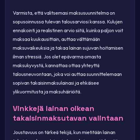
Varmista, että valitsemasi maksusuunnitelma on
sopusoinnussa tulevan talousarviosi kanssa. Kulujen
ennakointi ja realistinen arvio siitä, kuinka paljon voit
maksaa kuukausittain, auttaa välttämään
maksuvaikeuksia ja takaa lainan sujuvan hoitamisen
ilman stressiä. Jos olet epävarma omasta
maksukyvystä, kannattaa ottaa yhteyttä
talousneuvontaan, joka voi auttaa suunnittelemaan
sopivan takaisinmaksulainasi ja ehkäisee
ylikuormitusta ja maksuhäiriöitä.
Vinkkejä lainan oikean
takaisinmaksutavan valintaan
Joustavuus on tärkeä tekijä, kun mietitään lainan