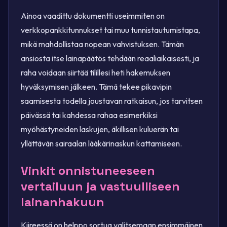
Ainoa vaadittu dokumentti useimmiten on
verkkopankkitunnukset tai muu tunnistautumistapa,
mikä mahdollistaa nopean vahvistuksen. Tämän
ansiosta itse lainapäätös tehdään reaaliaikaisesti, ja
raha voidaan siirtää tilillesi heti hakemuksen
hyväksymisen jälkeen. Tämä tekee pikavipin
saamisesta todella joustavan ratkaisun, jos tarvitsen
päivässä tai kahdessa rahaa esimerkiksi
myöhästyneiden laskujen, äkillisen kuluerän tai
yllättävän sairaalan lääkärinaskun kattamiseen.
Vinkit onnistuneeseen
vertailuun ja vastuulliseen
lainanhakuun
Kiireessä on helppo sortua valitsemaan ensimmäinen