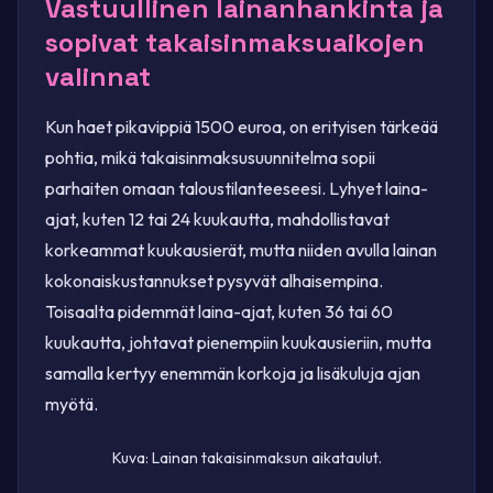
Vastuullinen lainanhankinta ja
sopivat takaisinmaksuaikojen
valinnat
Kun haet pikavippiä 1500 euroa, on erityisen tärkeää
pohtia, mikä takaisinmaksusuunnitelma sopii
parhaiten omaan taloustilanteeseesi. Lyhyet laina-
ajat, kuten 12 tai 24 kuukautta, mahdollistavat
korkeammat kuukausierät, mutta niiden avulla lainan
kokonaiskustannukset pysyvät alhaisempina.
Toisaalta pidemmät laina-ajat, kuten 36 tai 60
kuukautta, johtavat pienempiin kuukausieriin, mutta
samalla kertyy enemmän korkoja ja lisäkuluja ajan
myötä.
Kuva: Lainan takaisinmaksun aikataulut.