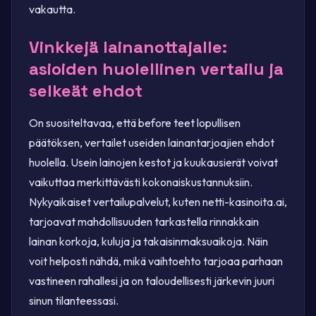
vakautta.
Vinkkejä lainanottajalle:
asioiden huolellinen vertailu ja
selkeät ehdot
On suositeltavaa, että before teet lopullisen
päätöksen, vertailet useiden lainantarjoajien ehdot
huolella. Usein lainojen kestot ja kuukausierät voivat
vaikuttaa merkittävästi kokonaiskustannuksiin.
Nykyaikaiset vertailupalvelut, kuten netti-kasinoita.ai,
tarjoavat mahdollisuuden tarkastella rinnakkain
lainan korkoja, kuluja ja takaisinmaksuaikoja. Näin
voit helposti nähdä, mikä vaihtoehto tarjoaa parhaan
vastineen rahallesi ja on taloudellisesti järkevin juuri
sinun tilanteessasi.