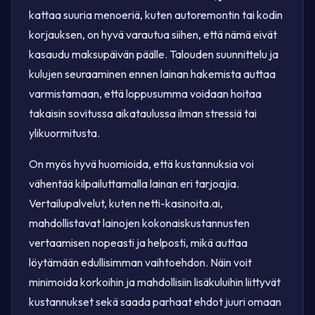
kattaa suuria menoeriä, kuten autoremontin tai kodin
korjauksen, on hyvä varautua siihen, että nämä eivät
kasaudu maksupäivän päälle. Talouden suunnittelu ja
kulujen seuraaminen ennen lainan hakemista auttaa
varmistamaan, että loppusumma voidaan hoitaa
takaisin sovitussa aikataulussa ilman stressiä tai
ylikuormitusta.
On myös hyvä huomioida, että kustannuksia voi
vähentää kilpailuttamalla lainan eri tarjoajia.
Vertailupalvelut, kuten netti-kasinoita.ai,
mahdollistavat lainojen kokonaiskustannusten
vertaamisen nopeasti ja helposti, mikä auttaa
löytämään edullisimman vaihtoehdon. Näin voit
minimoida korkoihin ja mahdollisiin lisäkuluihin liittyvät
kustannukset sekä saada parhaat ehdot juuri omaan