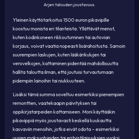
Arjen talouden joustavuus.
Yleinen käyttötarkoitus 1500 euron pikavipille
koostuu monista eri tilanteista. Yllättävät menot,
kuten kodinkoneen rikkoutuminen tai autovian
korjaus, voivat vaatia nopeasti lisärahoitusta. Samoin
suurempien laskujen, kuten lääkärikulujen tai
verovelkojen, kattaminen pidentää mahdollisuutta
hallita taloutta ilman, että joutuisi turvautumaan
pidempiin lainoihin tai niukkuuteen.
Lisäksi tämä summa soveltuu esimerkiksi pienempien
remonttien, vaatekaapin päivityksen tai
oppikirjatarpeiden kattamiseen. Moni käyttääkin
pikavippiä myös joustavasti keskellä kuukautta
kasvaviin menoihin, jotka eivät odota – esimerkiksi
uusien maksuohjeiden tai erityistilaisuuksien vuoksi.