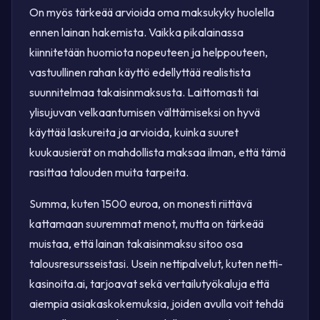
On myös tärkeää arvioida oma maksukyky huolella
ennen lainan hakemista. Vaikka pikalainassa
kiinnitetään huomiota nopeuteen ja helppouteen,
vastuullinen rahan käyttö edellyttää realistista
suunnitelmaa takaisinmaksusta. Laittomasti tai
ylisujuvan velkaantumisen välttämiseksi on hyvä
käyttää laskureita ja arvioida, kuinka suuret
kuukausierät on mahdollista maksaa ilman, että tämä
rasittaa talouden muita tarpeita.
Summa, kuten 1500 euroa, on monesti riittävä
kattamaan suuremmat menot, mutta on tärkeää
muistaa, että lainan takaisinmaksu sitoo osa
talousresursseistasi. Usein nettipalvelut, kuten netti-
kasinoita.ai, tarjoavat sekä vertailutyökaluja että
aiempia asiakaskokemuksia, joiden avulla voit tehdä