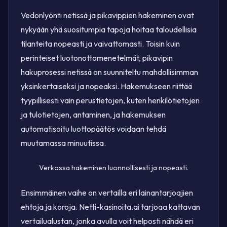
Vedonlyönti netissä ja pikavippien hakeminen ovat
nykyään yhä suositumpia tapoja hoitaa taloudellisia
tilanteita nopeasti ja vaivattomasti. Toisin kuin
perinteiset luotonottomenetelmät, pikavipin
hakuprosessi netissä on suunniteltu mahdollisimman
yksinkertaiseksi ja nopeaksi. Hakemukseen riittää
tyypillisesti vain perustietojen, kuten henkilötietojen
ja tulotietojen, antaminen, ja hakemuksen
automatisoitu luottopäätös voidaan tehdä
muutamassa minuutissa.
Verkossa hakeminen luonnollisesti ja nopeasti.
Ensimmäinen vaihe on vertailla eri lainantarjoajien
ehtoja ja koroja. Netti-kasinoita.ai tarjoaa kattavan
vertailualustan, jonka avulla voit helposti nähdä eri