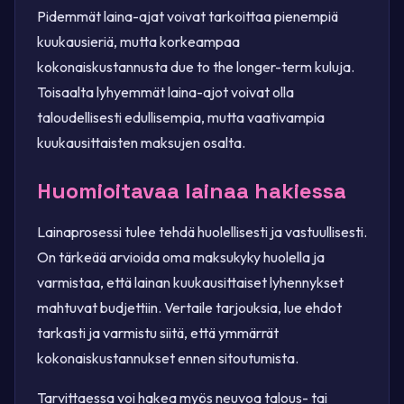
Pidemmät laina-ajat voivat tarkoittaa pienempiä
kuukausieriä, mutta korkeampaa
kokonaiskustannusta due to the longer-term kuluja.
Toisaalta lyhyemmät laina-ajot voivat olla
taloudellisesti edullisempia, mutta vaativampia
kuukausittaisten maksujen osalta.
Huomioitavaa lainaa hakiessa
Lainaprosessi tulee tehdä huolellisesti ja vastuullisesti.
On tärkeää arvioida oma maksukyky huolella ja
varmistaa, että lainan kuukausittaiset lyhennykset
mahtuvat budjettiin. Vertaile tarjouksia, lue ehdot
tarkasti ja varmistu siitä, että ymmärrät
kokonaiskustannukset ennen sitoutumista.
Tarvittaessa voi hakea myös neuvoa talous- tai