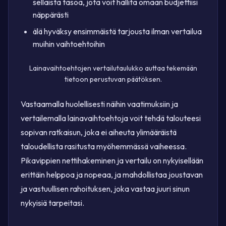
sellaista tasoa, jota voit hallita omaan budjettiisi
näppärästi
älä hyväksy ensimmäistä tarjousta ilman vertailua
muihin vaihtoehtoihin
Lainavaihtoehtojen vertailutaulukko auttaa tekemään
tietoon perustuvan päätöksen.
Vastaamalla huolellisesti näihin vaatimuksiin ja
vertailemalla lainavaihtoehtoja voit tehdä talouteesi
sopivan ratkaisun, joka ei aiheuta ylimääräistä
taloudellista rasitusta myöhemmässä vaiheessa.
Pikavippien nettihakeminen ja vertailu on nykyisellään
erittäin helppoa ja nopeaa, ja mahdollistaa joustavan
ja vastuullisen rahoituksen, joka vastaa juuri sinun
nykyisiä tarpeitasi.