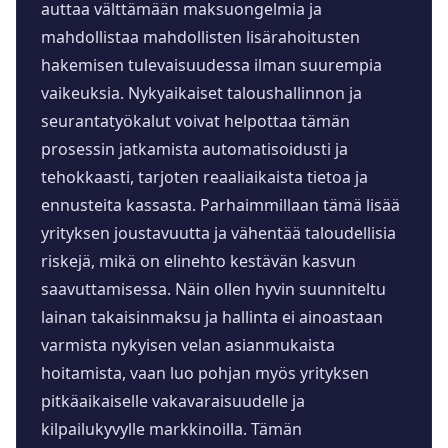
auttaa välttämään maksuongelmia ja
mahdollistaa mahdollisten lisärahoitusten
hakemisen tulevaisuudessa ilman suurempia
vaikeuksia. Nykyaikaiset taloushallinnon ja
seurantatyökalut voivat helpottaa tämän
prosessin jatkamista automatisoidusti ja
tehokkaasti, tarjoten reaaliaikaista tietoa ja
ennusteita kassasta. Parhaimmillaan tämä lisää
yrityksen joustavuutta ja vähentää taloudellisia
riskejä, mikä on elinehto kestävän kasvun
saavuttamisessa. Näin ollen hyvin suunniteltu
lainan takaisinmaksu ja hallinta ei ainoastaan
varmista nykyisen velan asianmukaista
hoitamista, vaan luo pohjan myös yrityksen
pitkäaikaiselle vakavaraisuudelle ja
kilpailukyvylle markkinoilla. Tämän