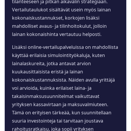
tilanteeseen ja pitkän aikavälin strategiaan.
Vertailutaulukot sisältävät usein myös lainan
kokonaiskustannukset, korkojen lisäksi
mahdolliset avaus- ja tilinhoitokulut, jolloin
lainan kokonaishinta vertautuu helposti.
Lisäksi online-vertailupalveluissa on mahdollista
käyttää erilaisia simulointityökaluja, kuten
lainalaskureita, jotka antavat arvion
kuukausittaisista eristä ja lainan
kokonaiskustannuksista. Näiden avulla yrittäjä
voi arvioida, kuinka erilaiset laina- ja
takaisinmaksusuunnitelmat vaikuttavat
yrityksen kassavirtaan ja maksuvalmiuteen.
Tämä on erityisen tärkeää, kun suunnitellaan
suuria investointeja tai tarvitaan joustava
rahoitusratkaisu, joka sopii yrityksen