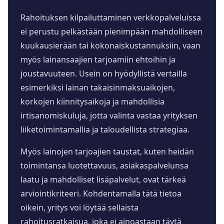
Rahoituksen kilpailuttaminen verkkopalveluissa
ei perustu pelkästään pienimpään mahdolliseen
kuukausierään tai kokonaiskustannuksiin, vaan
myös lainansaajien tarjoamiin ehtoihin ja
joustavuuteen. Usein on hyödyllistä vertailla
esimerkiksi lainan takaisinmaksuaikojen,
korkojen kiinnitysaikoja ja mahdollisia
irtisanomiskuluja, jotta valinta vastaa yrityksen
liiketoimintamallia ja taloudellista strategiaa.
Myös lainojen tarjoajien taustat, kuten heidän
toimintansa luotettavuus, asiakaspalvelunsa
laatu ja mahdolliset lisäpalvelut, ovat tärkeä
arviointikriteeri. Kohdentamalla tätä tietoa
oikein, yritys voi löytää sellaista
rahoitusratkaisua, joka ei ainoastaan täytä