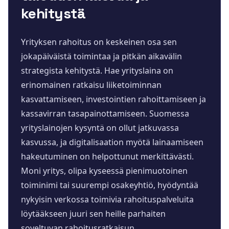
kehitystä
Yrityksen rahoitus on keskeinen osa sen
jokapäiväistä toimintaa ja pitkän aikavälin
strategista kehitystä. Hae yrityslaina on
erinomainen ratkaisu liiketoiminnan
kasvattamiseen, investointien rahoittamiseen ja
kassavirran tasapainottamiseen. Suomessa
yrityslainojen kysyntä on ollut jatkuvassa
kasvussa, ja digitalisaation myötä lainaamiseen
hakeutuminen on helpottunut merkittävästi.
Moni yritys, olipa kyseessä pienimuotoinen
toiminimi tai suurempi osakeyhtiö, hyödyntää
nykyisin verkossa toimivia rahoituspalveluita
löytääkseen juuri sen heille parhaiten
soveltuvan rahoitusratkaisun.