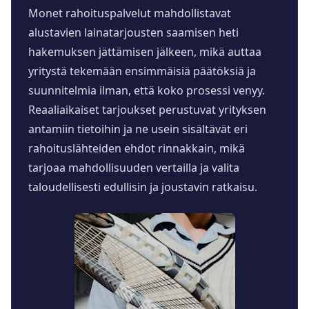
Monet rahoituspalvelut mahdollistavat
alustavien lainatarjousten saamisen heti
hakemuksen jättämisen jälkeen, mikä auttaa
yritystä tekemään ensimmäisiä päätöksiä ja
suunnitelmia ilman, että koko prosessi venyy.
Reaaliaikaiset tarjoukset perustuvat yrityksen
antamiin tietoihin ja ne usein sisältävät eri
rahoituslähteiden ehdot rinnakkain, mikä
tarjoaa mahdollisuuden vertailla ja valita
taloudellisesti edullisin ja joustavin ratkaisu.