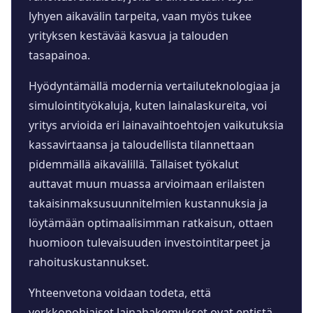
lyhyen aikavälin tarpeita, vaan myös tukee
yrityksen kestävää kasvua ja talouden
tasapainoa.
Hyödyntämällä modernia vertailuteknologiaa ja
simulointityökaluja, kuten lainalaskureita, voi
yritys arvioida eri lainavaihtoehtojen vaikutuksia
kassavirtaansa ja taloudellista tilannettaan
pidemmällä aikavälillä. Tällaiset työkalut
auttavat muun muassa arvioimaan erilaisten
takaisinmaksusuunnitelmien kustannuksia ja
löytämään optimaalisimman ratkaisun, ottaen
huomioon tulevaisuuden investointitarpeet ja
rahoituskustannukset.
Yhteenvetona voidaan todeta, että
verkkopohjaiset lainahakemukset ovat entistä