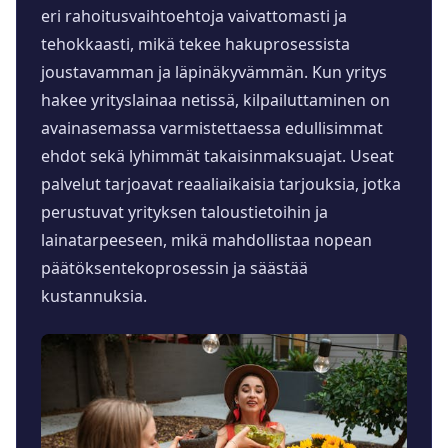
eri rahoitusvaihtoehtoja vaivattomasti ja
tehokkaasti, mikä tekee hakuprosessista
joustavamman ja läpinäkyvämmän. Kun yritys
hakee yrityslainaa netissä, kilpailuttaminen on
avainasemassa varmistettaessa edullisimmat
ehdot sekä lyhimmät takaisinmaksuajat. Useat
palvelut tarjoavat reaaliaikaisia tarjouksia, jotka
perustuvat yrityksen taloustietoihin ja
lainatarpeeseen, mikä mahdollistaa nopean
päätöksentekoprosessin ja säästää
kustannuksia.