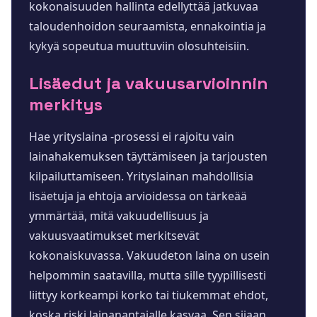
kokonaisuuden hallinta edellyttää jatkuvaa
taloudenhoidon seuraamista, ennakointia ja
kykyä sopeutua muuttuviin olosuhteisiin.
Lisäedut ja vakuusarvioinnin
merkitys
Hae yrityslaina -prosessi ei rajoitu vain
lainahakemuksen täyttämiseen ja tarjousten
kilpailuttamiseen. Yrityslainan mahdollisia
lisäetuja ja ehtoja arvioidessa on tärkeää
ymmärtää, mitä vakuudellisuus ja
vakuusvaatimukset merkitsevät
kokonaiskuvassa. Vakuudeton laina on usein
helpommin saatavilla, mutta sille tyypillisesti
liittyy korkeampi korko tai tiukemmat ehdot,
koska riski lainanantajalle kasvaa. Sen sijaan