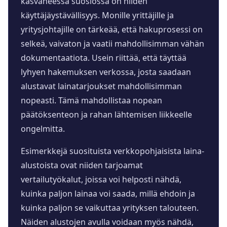
kasvaneessa suosiossa on niiden
käyttäjäystävällisyys. Monille yrittäjille ja
yritysjohtajille on tärkeää, että hakuprosessi on
selkeä, vaivaton ja vaatii mahdollisimman vähän
dokumentaatiota. Usein riittää, että täyttää
lyhyen hakemuksen verkossa, josta saadaan
alustavat lainatarjoukset mahdollisimman
nopeasti. Tämä mahdollistaa nopean
päätöksenteon ja rahan lähtemisen liikkeelle
ongelmitta.
Esimerkkejä suosituista verkkopohjaisista laina-
alustoista ovat niiden tarjoamat
vertailutyökalut, joissa voi helposti nähdä,
kuinka paljon lainaa voi saada, millä ehdoin ja
kuinka paljon se vaikuttaa yrityksen talouteen.
Näiden alustojen avulla voidaan myös nähdä,