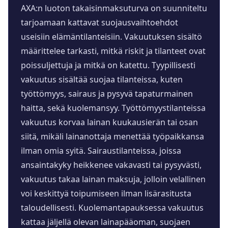
AXA:n luoton takaisinmaksuturva on suunniteltu
tarjoamaan kattavat suojausvaihtoehdot
useisiin elämäntilanteisiin. Vakuutuksen sisältö
määrittelee tarkasti, mitkä riskit ja tilanteet ovat
poissuljettuja ja mitkä on katettu. Tyypillisesti
vakuutus sisältää suojaa tilanteissa, kuten
työttömyys, sairaus ja pysyvä tapaturmainen
haitta, sekä kuolemansyy. Työttömyystilanteissa
vakuutus korvaa lainan kuukausierän tai osan
siitä, mikäli lainanottaja menettää työpaikkansa
ilman omia syitä. Sairaustilanteissa, joissa
ansaintakyky heikkenee vakavasti tai pysyvästi,
vakuutus takaa lainan maksuja, jolloin velallinen
voi keskittyä toipumiseen ilman lisärasitusta
taloudellisesti. Kuolemantapauksessa vakuutus
kattaa jäljellä olevan lainapääoman, suojaen