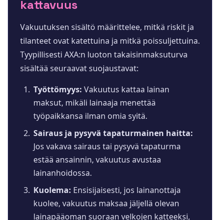
kattavuus
Vakuutuksen sisältö määrittelee, mitkä riskit ja
tilanteet ovat katettuina ja mitkä poissuljettuina.
Tyypillisesti AXA:n luoton takaisinmaksuturva
sisältää seuraavat suojaustavat:
Työttömyys:
Vakuutus kattaa lainan
maksut, mikäli lainaaja menettää
työpaikkansa ilman omia syitä.
Sairaus ja pysyvä tapaturmainen haitta:
Jos vakava sairaus tai pysyvä tapaturma
estää ansainnin, vakuutus avustaa
lainanhoidossa.
Kuolema:
Ensisijaisesti, jos lainanottaja
kuolee, vakuutus maksaa jäljellä olevan
lainapääoman suoraan velkojen katteeksi,