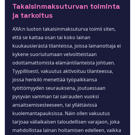
Takaisinmaksuturvan toiminta
ja tarkoitus
AXA:n luoton takaisinmaksuturva toimii siten,
että se kattaa osan tai koko lainan
kuukausierästä tilanteissa, joissa lainanottaja ei
kykene suoriutumaan velvoitteistaan
odottamattomista elämäntilanteista johtuen.
Tyypillisesti, vakuutus aktivoituu tilanteessa,
jossa henkilö menettää työpaikkansa
työttömyyden seurauksena, joutuessaan
pysyvän vamman tai sairauden vuoksi
ansaitsemisesteeseen, tai yllättävissä
kuolemantapauksissa. Näin ollen vakuutus
tarjoaa väliaikaisen taloudellisen varajaon, joka
mahdollistaa lainan hoitamisen edelleen, vaikka