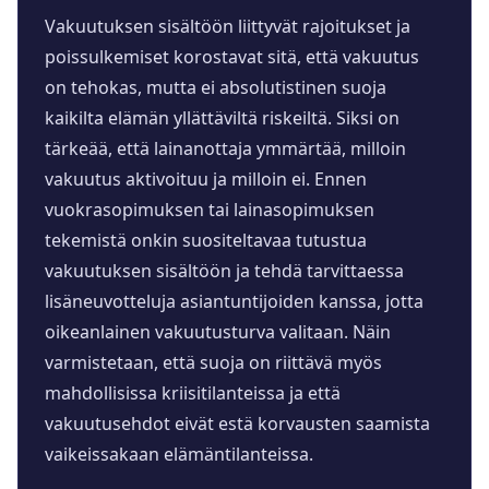
Vakuutuksen sisältöön liittyvät rajoitukset ja
poissulkemiset korostavat sitä, että vakuutus
on tehokas, mutta ei absolutistinen suoja
kaikilta elämän yllättäviltä riskeiltä. Siksi on
tärkeää, että lainanottaja ymmärtää, milloin
vakuutus aktivoituu ja milloin ei. Ennen
vuokrasopimuksen tai lainasopimuksen
tekemistä onkin suositeltavaa tutustua
vakuutuksen sisältöön ja tehdä tarvittaessa
lisäneuvotteluja asiantuntijoiden kanssa, jotta
oikeanlainen vakuutusturva valitaan. Näin
varmistetaan, että suoja on riittävä myös
mahdollisissa kriisitilanteissa ja että
vakuutusehdot eivät estä korvausten saamista
vaikeissakaan elämäntilanteissa.