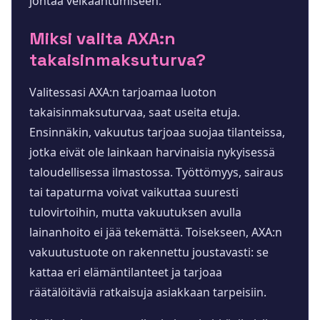
johtaa velkaantumiseen.
Miksi valita AXA:n
takaisinmaksuturva?
Valitessasi AXA:n tarjoamaa luoton
takaisinmaksuturvaa, saat useita etuja.
Ensinnäkin, vakuutus tarjoaa suojaa tilanteissa,
jotka eivät ole lainkaan harvinaisia nykyisessä
taloudellisessa ilmastossa. Työttömyys, sairaus
tai tapaturma voivat vaikuttaa suuresti
tulovirtoihin, mutta vakuutuksen avulla
lainanhoito ei jää tekemättä. Toisekseen, AXA:n
vakuutustuote on rakennettu joustavasti: se
kattaa eri elämäntilanteet ja tarjoaa
räätälöitäviä ratkaisuja asiakkaan tarpeisiin.