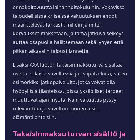
ennakoitavuutta lainanhoitokuluihin. Vakavissa
taloudellisissa kriiseissä vakuutuksen ehdot
määrittelevät tarkasti, milloin ja miten
korvaukset maksetaan, ja tämä jatkuva selkeys
auttaa osapuolia hallitsemaan sekä lyhyen että
pitkän aikavälin taloustilannetta.
Lisäksi AXA luoton takaisinmaksuturva sisältää
useita erilaisia sovelluksia ja lisäpalveluita, kuten
esimerkiksi jatkopalveluita, jotka voivat olla
hyödyllisiä tilanteissa, joissa yksilölliset tarpeet
muuttuvat ajan myötä. Näin vakuutus pysyy
relevanttina ja soveltuu monenlaisiin
elämäntilanteisiin.
Takaisinmaksuturvan sisältö ja