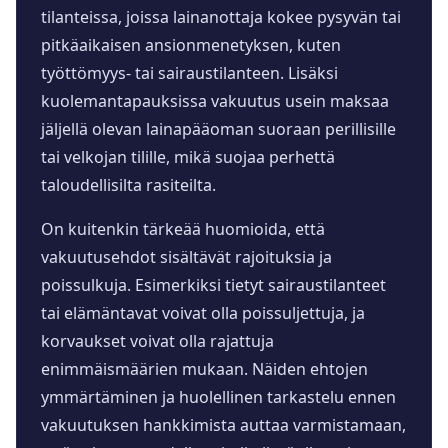
tilanteissa, joissa lainanottaja kokee pysyvän tai
pitkäaikaisen ansionmenetyksen, kuten
työttömyys- tai sairaustilanteen. Lisäksi
kuolemantapauksissa vakuutus usein maksaa
jäljellä olevan lainapääoman suoraan perillisille
tai velkojan tilille, mikä suojaa perhettä
taloudellisilta rasiteilta.
On kuitenkin tärkeää huomioida, että
vakuutusehdot sisältävät rajoituksia ja
poissulkuja. Esimerkiksi tietyt sairaustilanteet
tai elämäntavat voivat olla poissuljettuja, ja
korvaukset voivat olla rajattuja
enimmäismäärien mukaan. Näiden ehtojen
ymmärtäminen ja huolellinen tarkastelu ennen
vakuutuksen hankkimista auttaa varmistamaan,