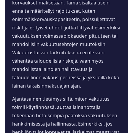
korvaukset maksetaan. Tämä sisältää usein
ennalta määritellyt rajoitukset, kuten
enimmäiskorvauskapasiteetin, poissuljettavat
riskit ja erityiset ehdot, jotka liittyvät esimerkiksi
vakuutuksen voimassaolokauden pituuteen tai
mahdollisiin vakuutusehtojen muutoksiin.
Vakuutusturvan tarkoituksena ei ole vain
vähentää taloudellisia riskejä, vaan myös
mahdollistaa lainojen hallittavuus ja
taloudellinen vakaus perheissä ja yksilöillä koko
lainan takaisinmaksuajan ajan.
Ajantasainen tietämys siitä, miten vakuutus
toimii käytännössä, auttaa lainanottajia
tekemään tietoisempia päätöksiä vakuutuksen
hankkimisesta ja hallinnasta. Esimerkiksi, jos
henkilön tulot loppuvat tai laskelmat muuttuvat