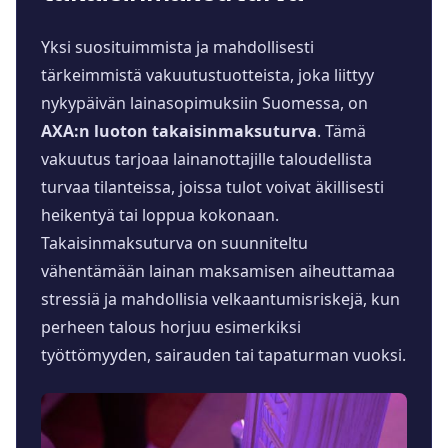
Yksi suosituimmista ja mahdollisesti
tärkeimmistä vakuutustuotteista, joka liittyy
nykypäivän lainasopimuksiin Suomessa, on
AXA:n luoton takaisinmaksuturva
. Tämä
vakuutus tarjoaa lainanottajille taloudellista
turvaa tilanteissa, joissa tulot voivat äkillisesti
heikentyä tai loppua kokonaan.
Takaisinmaksuturva on suunniteltu
vähentämään lainan maksamisen aiheuttamaa
stressiä ja mahdollisia velkaantumisriskejä, kun
perheen talous horjuu esimerkiksi
työttömyyden, sairauden tai tapaturman vuoksi.