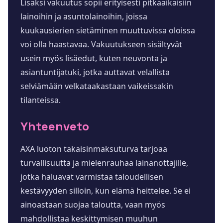
Lisäksi vakuutus sopii erityisesti pitkäaikaisiin
lainoihin ja asuntolainoihin, joissa
kuukausierien sietäminen muuttuvissa oloissa
voi olla haastavaa. Vakuutukseen sisältyvät
usein myös lisäedut, kuten neuvonta ja
asiantuntijatuki, jotka auttavat velallista
selviämään velkataakastaan vaikeissakin
tilanteissa.
Yhteenveto
AXA luoton takaisinmaksuturva tarjoaa
turvallisuutta ja mielenrauhaa lainanottajille,
jotka haluavat varmistaa taloudellisen
kestävyyden silloin, kun elämä heittelee. Se ei
ainoastaan suojaa taloutta, vaan myös
mahdollistaa keskittymisen muuhun