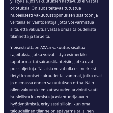
yllätyksiä, jos vakuutuksen kattavuus ei vastaa
odotuksia. On suositeltavaa tutustua
huolellisesti vakuutussopimuksen sisältöön ja
vertailla eri vaihtoehtoja, jotta voi varmistua
siitä, että vakuutus vastaa omaa taloudellista
tilannetta ja tarpeita.
Yleisesti ottaen AXA:n vakuutus sisältää
rajoituksia, jotka voivat liittyä esimerkiksi
tapaturma- tai sairaustilanteisiin, jotka ovat
poissuljettuja. Tällaisia voivat olla esimerkiksi
tietyt krooniset sairaudet tai vammat, jotka ovat
jo olemassa ennen vakuutuksen ottoa. Näin
ollen vakuutuksen kattavuuden arviointi vaatii
huolellista lukemista ja asiantuntija-avun
hyödyntämistä, erityisesti silloin, kun oma
taloudellinen tilanne on epävarma tai siihen