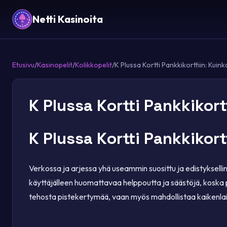
Netti Kasinoita
Etusivu
/
Kasinopelit
/
Kolikkopelit
/
K Plussa Kortti Pankkikorttiin: Kuink
K Plussa Kortti Pankkikor
K Plussa Kortti Pankkikort
Verkossa ja arjessa yhä useammin suosittu ja edistykselli
käyttäjälleen huomattavaa helppoutta ja säästöjä, koska per
tehosta pistekertymää, vaan myös mahdollistaa kaikenlai