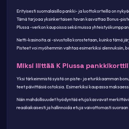
Erityisesti suomalaisilla pankki- ja luottokorteilla on nyk
Tämä tarjoaa yksinkertaisen tavan kasvattaa Bonus-pisteker
Plussa -verkon kaupoissa sekä muissa yhteistyökumppanei
Netti-kasinoita.ai -sivustolla korostetaan, kuinka tämä j
Pisteet voi myöhemmin vaihtaa esimerkiksi alennuksiin, bonu
Miksi liittää K Plussa pankkikortti
Yksi tärkeimmistä syistä on piste- ja eturikkaamman bonus
teet päivittäisiä ostoksia. Esimerkiksi kaupassa maksaessas
Näin mahdollisuudet hyödyntää etuja kasvavat merkittäväs
reaaliaikaisesti ja hallinnoida etuja vaivattomasti suoraan