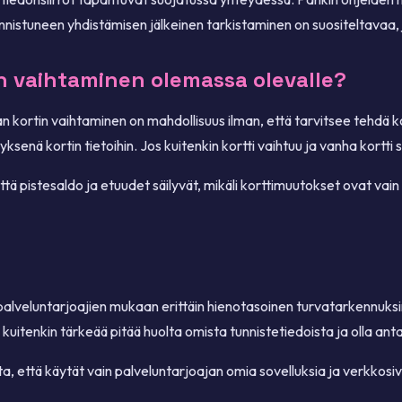
ja onnistuneen yhdistämisen jälkeinen tarkistaminen on suositeltavaa
in vaihtaminen olemassa olevalle?
 kortin vaihtaminen on mahdollisuus ilman, että tarvitsee tehdä 
yksenä kortin tietoihin. Jos kuitenkin kortti vaihtuu ja vanha kortt
pistesaldo ja etuudet säilyvät, mikäli korttimuutokset ovat vain tek
palveluntarjoajien mukaan erittäin hienotasoinen turvatarkennuks
n kuitenkin tärkeää pitää huolta omista tunnistetiedoista ja olla ant
ta, että käytät vain palveluntarjoajan omia sovelluksia ja verkkosivu