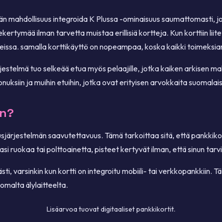
yään mahdollisuus integroida K Plussa -ominaisuus saumattomasti, jo
tymää ilman tarvetta muistaa erillisiä kortteja. Kun korttiin liite
ssa. samalla korttikäyttö on nopeampaa, koska kaikki toimeksiann
ärjestelmä tuo selkeää etua myös pelaajille, jotka kaiken arkisen 
ksiin ja muihin etuihin, jotka ovat erityisen arvokkaita suomalaisill
in?
järjestelmän saavutettavuus. Tämä tarkoittaa sitä, että pankkikort
i ruokaa tai polttoainetta, pisteet kertyvät ilman, että sinun tarvi
ti, varsinkin kun kortti on integroitu mobiili- tai verkkopankkii
 omalta älylaitteelta.
Lisäarvoa tuovat digitaaliset pankkikortit.