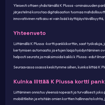
Yleisesti ottaen yhdistämällä K Plussa -ominaisuuden pan
järjestelmä korostaa digitalisaation tuomaa mahdollisuutta 
innovatiivinen ratkaisu ei vain lisää käyttäjäystävällisyytt
Yhteenveto
Liittämällä K Plussa -kortti pankkikorttiin, saat työkalu
kertymisen automaatio ja etujen laaja hyödyntäminen ova
helposti seurata ja maksimoida kaikki k Plussa -edut ilman 
Seuraavassa osassa keskitymme siihen, kuinka liittää K Plus
Kuinka liittää K Plussa kortti pan
Liittäminen onnistuu yleensä nopeasti ja turvallisesti jok
mobiilitileihin ja etsitään omien korttien hallinnasta koht