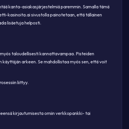
dyntää kanta-asiakasjärjestelmiä paremmin. Samalla tämä
tti-kasinoita.ai sivustolla painotetaan, että tällainen
da lisäetuja helposti.
a myös taloudellisesti kannattavampaa. Pisteiden
käyttäjän arkeen. Se mahdollistaa myös sen, että voit
essiin liittyy.
 yleensä kirjautumisesta omiin verkkopankki- tai