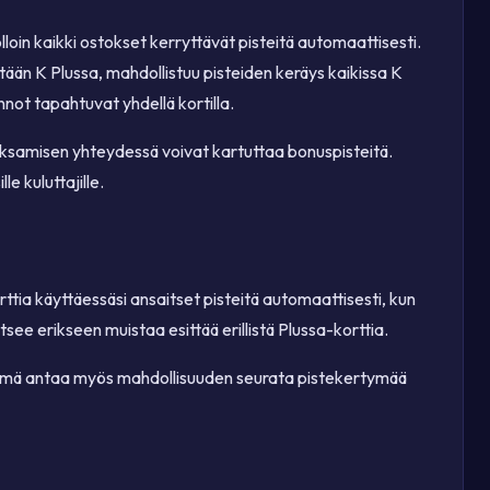
lloin kaikki ostokset kerryttävät pisteitä automaattisesti.
tään K Plussa, mahdollistuu pisteiden keräys kaikissa K
ot tapahtuvat yhdellä kortilla.
maksamisen yhteydessä voivat kartuttaa bonuspisteitä.
e kuluttajille.
tia käyttäessäsi ansaitset pisteitä automaattisesti, kun
tsee erikseen muistaa esittää erillistä Plussa-korttia.
n. Tämä antaa myös mahdollisuuden seurata pistekertymää