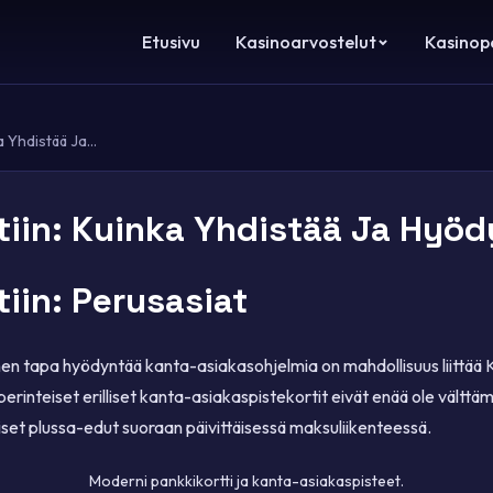
Etusivu
Kasinoarvostelut
Kasinope
a Yhdistää Ja...
ttiin: Kuinka Yhdistää Ja Hyöd
tiin: Perusasiat
nen tapa hyödyntää kanta-asiakasohjelmia on mahdollisuus liittää K
inteiset erilliset kanta-asiakaspistekortit eivät enää ole välttämät
set plussa-edut suoraan päivittäisessä maksuliikenteessä.
Moderni pankkikortti ja kanta-asiakaspisteet.