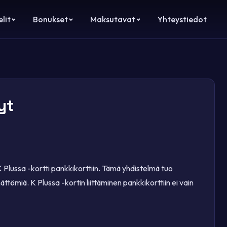
lit
Bonukset
Maksutavat
Yhteystiedot
yt
 Plussa -kortti pankkikorttiin. Tämä yhdistelmä tuo
tömiä. K Plussa -kortin liittäminen pankkikorttiin ei vain