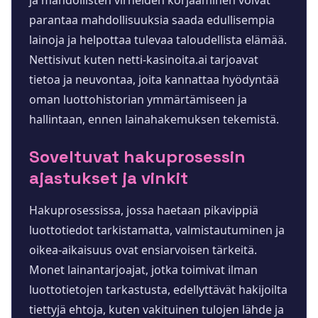
ja mahdollisten virheiden korjaaminen voivat
parantaa mahdollisuuksia saada edullisempia
lainoja ja helpottaa tulevaa taloudellista elämää.
Nettisivut kuten netti-kasinoita.ai tarjoavat
tietoa ja neuvontaa, joita kannattaa hyödyntää
oman luottohistorian ymmärtämiseen ja
hallintaan, ennen lainahakemuksen tekemistä.
Soveltuvat hakuprosessin
ajastukset ja vinkit
Hakuprosessissa, jossa haetaan pikavippiä
luottotiedot tarkistamatta, valmistautuminen ja
oikea-aikaisuus ovat ensiarvoisen tärkeitä.
Monet lainantarjoajat, jotka toimivat ilman
luottotietojen tarkastusta, edellyttävät hakijoilta
tiettyjä ehtoja, kuten vakituinen tulojen lähde ja