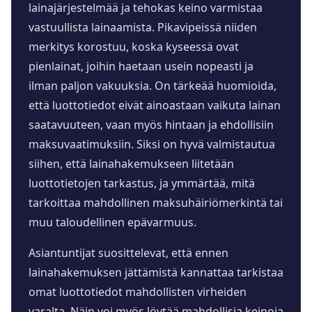
lainajärjestelmää ja tehokas keino varmistaa
vastuullista lainaamista. Pikavipeissä niiden
merkitys korostuu, koska kyseessä ovat
pienlainat, joihin haetaan usein nopeasti ja
ilman paljon vakuuksia. On tärkeää huomioida,
että luottotiedot eivät ainoastaan vaikuta lainan
saatavuuteen, vaan myös hintaan ja ehdollisiin
maksuvaatimuksiin. Siksi on hyvä valmistautua
siihen, että lainahakemukseen liitetään
luottotietojen tarkastus, ja ymmärtää, mitä
tarkoittaa mahdollinen maksuhäiriömerkintä tai
muu taloudellinen epävarmuus.
Asiantuntijat suosittelevat, että ennen
lainahakemuksen jättämistä kannattaa tarkistaa
omat luottotiedot mahdollisten virheiden
varalta. Näin voi myös löytää mahdollisia keinoja