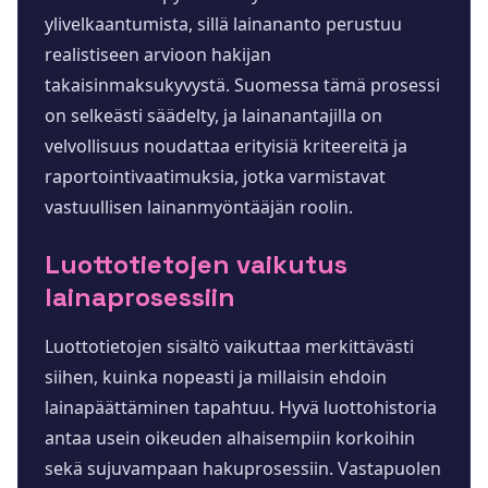
ylivelkaantumista, sillä lainananto perustuu
realistiseen arvioon hakijan
takaisinmaksukyvystä. Suomessa tämä prosessi
on selkeästi säädelty, ja lainanantajilla on
velvollisuus noudattaa erityisiä kriteereitä ja
raportointivaatimuksia, jotka varmistavat
vastuullisen lainanmyöntääjän roolin.
Luottotietojen vaikutus
lainaprosessiin
Luottotietojen sisältö vaikuttaa merkittävästi
siihen, kuinka nopeasti ja millaisin ehdoin
lainapäättäminen tapahtuu. Hyvä luottohistoria
antaa usein oikeuden alhaisempiin korkoihin
sekä sujuvampaan hakuprosessiin. Vastapuolen