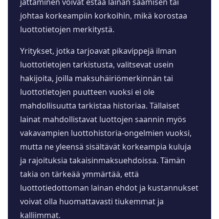
jättäminen voivat estää lainan saamisen tai
johtaa korkeampiin korkoihin, mikä korostaa
luottotietojen merkitystä.
Yritykset, jotka tarjoavat pikavippejä ilman
luottotietojen tarkistusta, valitsevat usein
hakijoita, joilla maksuhäiriömerkinnän tai
luottotietojen puutteen vuoksi ei ole
mahdollisuutta tarkistaa historiaa. Tällaiset
lainat mahdollistavat luottojen saannin myös
vakavampien luottohistoria-ongelmien vuoksi,
mutta ne yleensä sisältävät korkeampia kuluja
ja rajoituksia takaisinmaksuehdoissa. Tämän
takia on tärkeää ymmärtää, että
luottotiedottoman lainan ehdot ja kustannukset
voivat olla huomattavasti tiukemmat ja
kalliimmat.