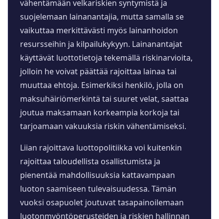
vähentämään velkariskien syntymistä ja
suojelemaan lainanantajia, mutta samalla se
vaikuttaa merkittävästi myös lainanhoidon
resursseihin ja kilpailukykyyn. Lainanantajat
käyttävät luottotietoja tekemällä riskinarvioita,
jolloin he voivat päättää rajoittaa lainaa tai
muuttaa ehtoja. Esimerkiksi henkilö, jolla on
maksuhäiriömerkintä tai suuret velat, saattaa
joutua maksamaan korkeampia korkoja tai
tarjoamaan vakuuksia riskin vähentämiseksi.
Liian rajoittava luottopolitiikka voi kuitenkin
rajoittaa taloudellista osallistumista ja
pienentää mahdollisuuksia kattavampaan
luoton saamiseen tulevaisuudessa. Tämän
vuoksi osapuolet joutuvat tasapainoilemaan
luotonmyöntöperusteiden ja riskien hallinnan