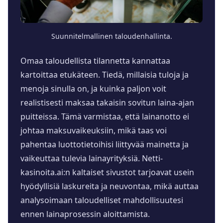
Suunnitelmallinen taloudenhallinta.
Omaa taloudellista tilannetta kannattaa
kartoittaa etukäteen. Tiedä, millaisia tuloja ja
menoja sinulla on, ja kuinka paljon voit
realistisesti maksaa takaisin sovitun laina-ajan
puitteissa. Tämä varmistaa, että lainanotto ei
johtaa maksuvaikeuksiin, mikä taas voi
pahentaa luottotietoihisi liittyvää mainetta ja
vaikeuttaa tulevia lainayrityksiä. Netti-
kasinoita.ai:n kaltaiset sivustot tarjoavat usein
hyödyllisiä laskureita ja neuvontaa, mikä auttaa
analysoimaan taloudelliset mahdollisuutesi
ennen lainaprosessin aloittamista.