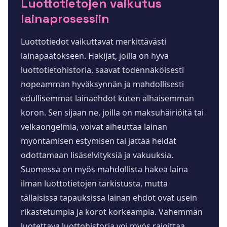
Luottotietojen vaikutus
lainaprosessiin
Luottotiedot vaikuttavat merkittävästi
lainapäätökseen. Hakijat, joilla on hyvä
luottotietohistoria, saavat todennäköisesti
nopeamman hyväksynnän ja mahdollisesti
edullisemmat lainaehdot kuten alhaisemman
koron. Sen sijaan ne, joilla on maksuhäiriöitä tai
velkaongelmia, voivat aiheuttaa lainan
myöntämisen estymisen tai jättää heidät
odottamaan lisäselvityksiä ja vakuuksia.
Suomessa on myös mahdollista hakea laina
ilman luottotietojen tarkistusta, mutta
tällaisissa tapauksissa lainan ehdot ovat usein
rikastetumpia ja korot korkeampia. Vähemmän
luotettava luottohistoria voi myös rajoittaa