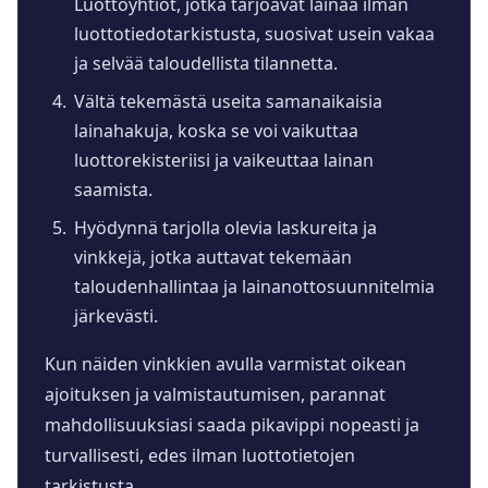
Luottoyhtiöt, jotka tarjoavat lainaa ilman
luottotiedotarkistusta, suosivat usein vakaa
ja selvää taloudellista tilannetta.
Vältä tekemästä useita samanaikaisia
lainahakuja, koska se voi vaikuttaa
luottorekisteriisi ja vaikeuttaa lainan
saamista.
Hyödynnä tarjolla olevia laskureita ja
vinkkejä, jotka auttavat tekemään
taloudenhallintaa ja lainanottosuunnitelmia
järkevästi.
Kun näiden vinkkien avulla varmistat oikean
ajoituksen ja valmistautumisen, parannat
mahdollisuuksiasi saada pikavippi nopeasti ja
turvallisesti, edes ilman luottotietojen
tarkistusta.