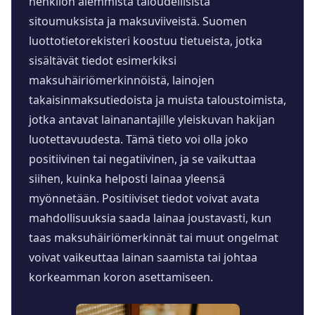
henkilön aiemmista taloudellisista
sitoumuksista ja maksuviiveistä. Suomen
luottotietorekisteri koostuu tietueista, jotka
sisältävät tiedot esimerkiksi
maksuhäiriömerkinnöistä, lainojen
takaisinmaksutiedoista ja muista taloustoimista,
jotka antavat lainanantajille yleiskuvan hakijan
luotettavuudesta. Tämä tieto voi olla joko
positiivinen tai negatiivinen, ja se vaikuttaa
siihen, kuinka helposti lainaa yleensä
myönnetään. Positiiviset tiedot voivat avata
mahdollisuuksia saada lainaa joustavasti, kun
taas maksuhäiriömerkinnät tai muut ongelmat
voivat vaikeuttaa lainan saamista tai johtaa
korkeamman koron asettamiseen.