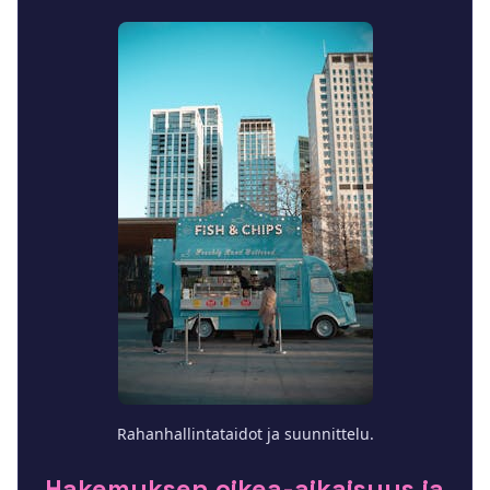
Rahanhallintataidot ja suunnittelu.
Hakemuksen oikea-aikaisuus ja