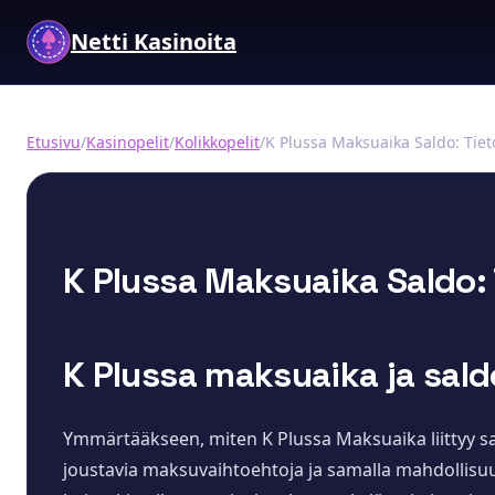
Netti Kasinoita
Etusivu
/
Kasinopelit
/
Kolikkopelit
/
K Plussa Maksuaika Saldo: Tieto
K Plussa Maksuaika Saldo: 
K Plussa maksuaika ja sald
Ymmärtääkseen, miten K Plussa Maksuaika liittyy sal
joustavia maksuvaihtoehtoja ja samalla mahdollisu