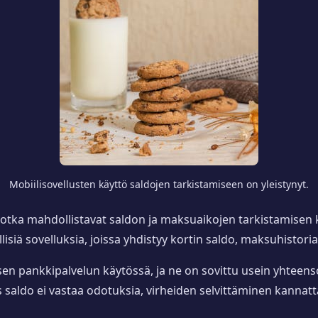
Mobiilisovellusten käyttö saldojen tarkistamiseen on yleistynyt.
jotka mahdollistavat saldon ja maksuaikojen tarkistamisen k
isiä sovelluksia, joissa yhdistyy kortin saldo, maksuhistor
isen pankkipalvelun käytössä, ja ne on sovittu usein yhteenso
s saldo ei vastaa odotuksia, virheiden selvittäminen kannatt