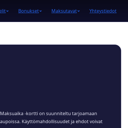
lit
Bonukset
Maksutavat
Yhteystiedot
a Maksuaika -kortti on suunniteltu tarjoamaan
aupoissa. Käyttömahdollisuudet ja ehdot voivat