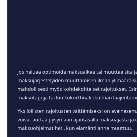
Jos haluaa optimoida maksuaikaa tai muuttaa sitä jäl
maksujärjestelyiden muuttamisen ilman ylimääräisiä
mahdollisesti myös kohdekohtaiset rajoitukset. Esim
maksutapoja tai luottokorttinäkökulman laajentam
Yksilöllisten rajoitusten välttämiseksi on avainasem
voivat auttaa pysymään ajantasalla maksuajasta ja e
maksuohjelmat heti, kun elämäntilanne muuttuu.