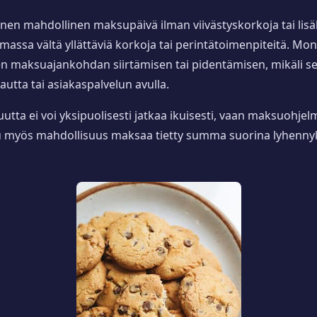
inen mahdollinen maksupäivä ilman viivästyskorkoja tai li
ssa vältä yllättäviä korkoja tai perintätoimenpiteitä. Mon
aksuajankohdan siirtämisen tai pidentämisen, mikäli se s
utta tai asiakaspalvelun avulla.
tuutta ei voi yksipuolisesti jatkaa ikuisesti, vaan maksuohj
uu myös mahdollisuus maksaa tietty summa suorina lyhennyks