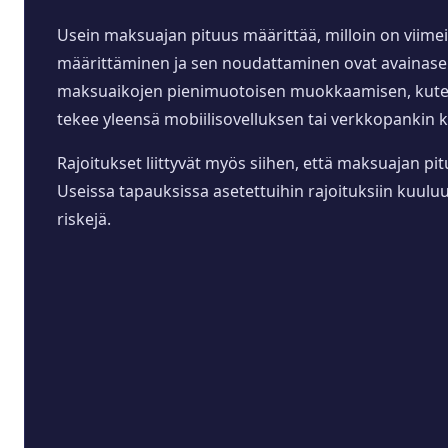
Usein maksuajan pituus määrittää, milloin on viime
määrittäminen ja sen noudattaminen ovat avainasema
maksuaikojen pienimuotoisen muokkaamisen, kuten m
tekee yleensä mobiilisovelluksen tai verkkopankin ka
Rajoitukset liittyvät myös siihen, että maksuajan pi
Useissa tapauksissa asetettuihin rajoituksiin kuul
riskejä.