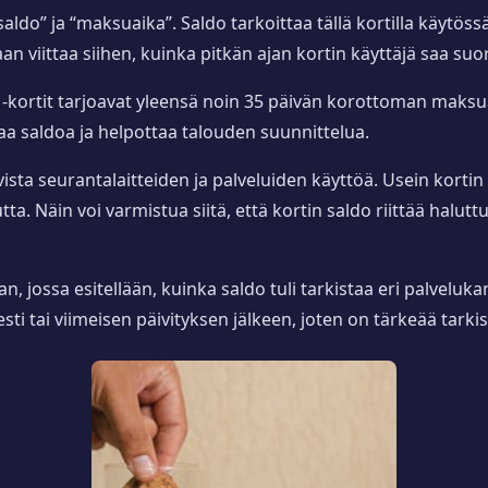
aldo” ja “maksuaika”. Saldo tarkoittaa tällä kortilla käytös
 viittaa siihen, kuinka pitkän ajan kortin käyttäjä saa suor
ka -kortit tarjoavat yleensä noin 35 päivän korottoman mak
aa saldoa ja helpottaa talouden suunnittelua.
vista seurantalaitteiden ja palveluiden käyttöä. Usein kortin
a. Näin voi varmistua siitä, että kortin saldo riittää haluttui
n, jossa esitellään, kuinka saldo tuli tarkistaa eri palvelu
sti tai viimeisen päivityksen jälkeen, joten on tärkeää tar