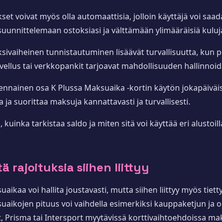
et voivat myös olla automaattisia, jolloin käyttäjä voi saada
unnittelemaan ostoksiasi ja välttämään ylimääräisiä kuluj
ksivaiheinen tunnistautuminen lisäävät turvallisuutta, kun 
vellus tai verkkopankit tarjoavat mahdollisuuden hallinnoida 
lennainen osa K Plussa Maksuaika -kortin käytön jokapäivä
 ja suorittaa maksuja kannattavasti ja turvallisesti.
a tarkistaa saldo ja miten sitä voi käyttää eri alustoilla j
 rajoituksia siihen liittyy
kaa voi hallita joustavasti, mutta siihen liittyy myös tietty
suaikojen pituus voi vaihdella esimerkiksi kauppaketjun j
Prisma tai Intersport myytävissä korttivaihtoehdoissa maks