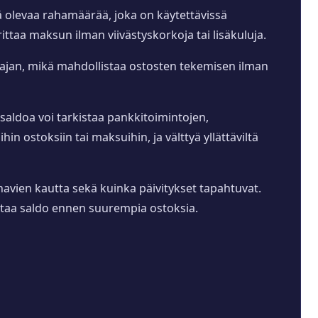
sä olevaa rahamäärää, joka on käytettävissä
ittaa maksun ilman viivästyskorkoja tai lisäkuluja.
suajan, mikä mahdollistaa ostosten tekemisen ilman
 saldoa voi tarkistaa pankkitoimintojen,
hin ostoksiin tai maksuihin, ja välttyä yllättäviltä
kanavien kautta sekä kuinka päivitykset tapahtuvat.
kistaa saldo ennen suurempia ostoksia.