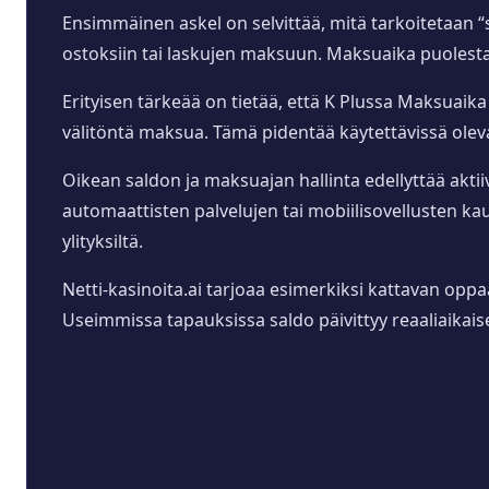
Ensimmäinen askel on selvittää, mitä tarkoitetaan “s
ostoksiin tai laskujen maksuun. Maksuaika puolestaan
Erityisen tärkeää on tietää, että K Plussa Maksuai
välitöntä maksua. Tämä pidentää käytettävissä olev
Oikean saldon ja maksuajan hallinta edellyttää aktii
automaattisten palvelujen tai mobiilisovellusten kautt
ylityksiltä.
Netti-kasinoita.ai tarjoaa esimerkiksi kattavan oppaa
Useimmissa tapauksissa saldo päivittyy reaaliaikaise