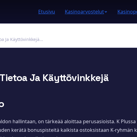
Etusivu
Kasinoarvostelut
Kasinope
a Ja Käyttövinkkejä...
Tietoa Ja Käyttövinkkejä
o
don hallintaan, on tärkeää aloittaa perusasioista. K Pluss
uden kerätä bonuspisteitä kaikista ostoksistaan K-ryhmän k