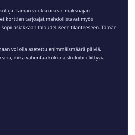
säkuluja. Tämän vuoksi oikean maksuajan
et korttien tarjoajat mahdollistavat myös
opii asiakkaan taloudelliseen tilanteeseen. Tämän
elmaan voi olla asetettu enimmäismäärä päiviä.
inä, mikä vähentää kokonaiskuluihin liittyviä