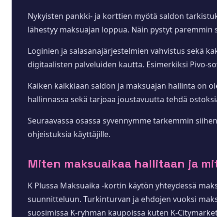
Nykyisten pankki- ja korttien myötä saldon tarkistuks
lähestyy maksuajan loppua. Näin pystyt paremmin su
Loginien ja salasanajärjestelmien vahvistus sekä ka
digitaalisten palveluiden kautta. Esimerkiksi Pivo-so
Kaiken kaikkiaan saldon ja maksuajan hallinta on o
hallinnassa sekä tarjoaa joustavuutta tehdä ostoksia
Seuraavassa osassa syvennymme tarkemmin siihen, kuink
ohjeistuksia käyttäjille.
Miten maksuaikaa hallitaan ja mitä
K Plussa Maksuaika -kortin käytön yhteydessä maksuai
suunnitteluun. Turkinturvan ja ehdojen vuoksi mak
suosimissa K-ryhmän kaupoissa kuten K-Citymarket, 