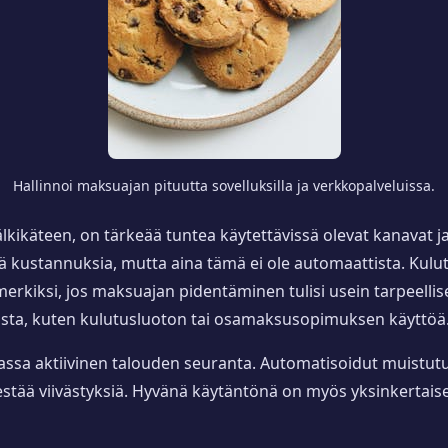
Hallinnoi maksuajan pituutta sovelluksilla ja verkkopalveluissa.
kikäteen, on tärkeää tuntea käytettävissä olevat kanavat ja
 kustannuksia, mutta aina tämä ei ole automaattista. Kulut
erkiksi, jos maksuajan pidentäminen tulisi usein tarpeellis
ista, kuten kulutusluoton tai osamaksusopimuksen käyttöä
assa aktiivinen talouden seuranta. Automatisoidut muistutuks
stää viivästyksiä. Hyvänä käytäntönä on myös yksinkertaise