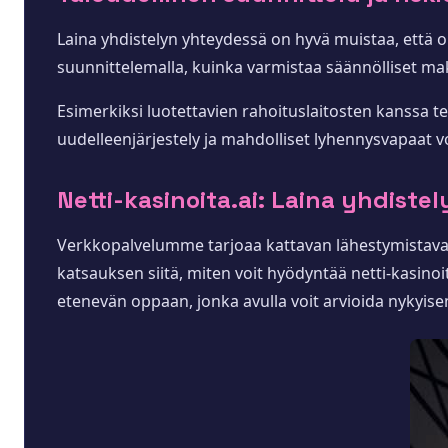
Laina yhdistelyn yhteydessä on hyvä muistaa, että o
suunnittelemalla, kuinka varmistaa säännölliset maks
Esimerkiksi luotettavien rahoituslaitosten kanssa t
uudelleenjärjestely ja mahdolliset lyhennysvapaat voi
Netti-kasinoita.ai: Laina yhdiste
Verkkopalvelumme tarjoaa kattavan lähestymistavan la
katsauksen siitä, miten voit hyödyntää netti-kasinoi
etenevän oppaan, jonka avulla voit arvioida nykyisen