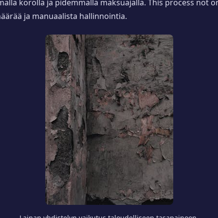
mmalla korolla ja pidemmällä maksuajalla. This process not
rää ja manuaalista hallinnointia.
Lainan yhdistelyn vaikutus taloudelliseen tasapainoon.