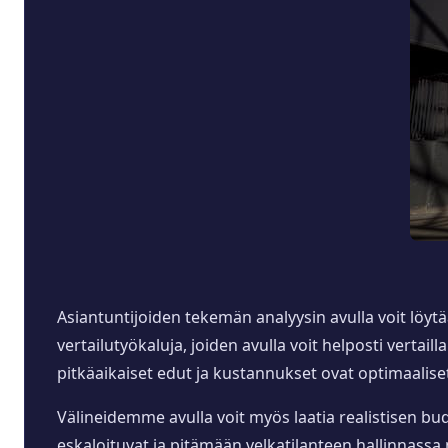
Asiantuntijoiden tekemän analyysin avulla voit löytä
vertailutyökaluja, joiden avulla voit helposti vertail
pitkäaikaiset edut ja kustannukset ovat optimaalise
Välineidemme avulla voit myös laatia realistisen bud
eskaloituvat ja pitämään velkatilanteen hallinnassa