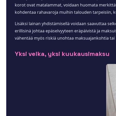
korot ovat matalammat, voidaan huomata merkittäv
kohdentaa rahavaroja muihin talouden tarpeisiin, k
Lisäksi lainan yhdistämisellä voidaan saavuttaa se
erillisinä johtaa epäselvyyteen eräpäivistä ja maks
vähentää myös riskiä unohtaa maksuajankohtia tai l
Yksi velka, yksi kuukausimaksu