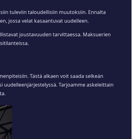
in tuleviin taloudellisiin muutoksiin. Ennalta
een, jossa velat kasaantuvat uudelleen.
llistavat joustavuuden tarvittaessa. Maksuerien
itilanteissa.
menpiteisiin. Tästä alkaen voit saada selkeän
si uudelleenjärjestelyssä. Tarjoamme askeleittain
ta.