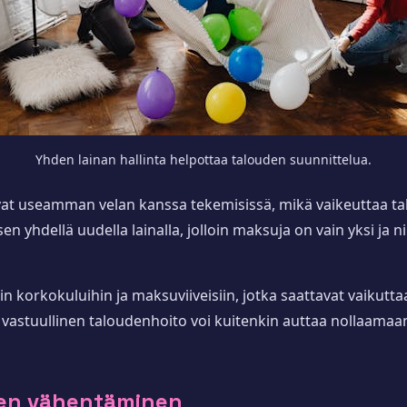
Yhden lainan hallinta helpottaa talouden suunnittelua.
ovat useamman velan kanssa tekemisissä, mikä vaikeuttaa 
 yhdellä uudella lainalla, jolloin maksuja on vain yksi ja 
 korkokuluihin ja maksuviiveisiin, jotka saattavat vaikuttaa
n vastuullinen taloudenhoito voi kuitenkin auttaa nollaama
kien vähentäminen