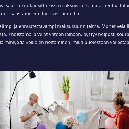
ä säästö kuukausittaisissa maksuissa. Tämä vähentää talou
uten säästämiseen tai investointeihin.
lkeämpi ja ennustettavampi maksusuunnitelma. Monet velalli
uista. Yhdistämällä velat yhteen lainaan, pystyy helposti s
aiminlyödä velkojen hoitaminen, mikä puolestaan voi estää 