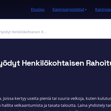
Etusivu
Kasinoarvostelut
Kasinope
Hyödyt Henkilökohtaisen R...
Hyödyt Henkilökohtaisen Rahoit
joissa kertyy useita pieniä tai suuria velkoja, kuten kulutusl
hallita velkaantumista ja tasata taloutta. Laina yhdistely tar