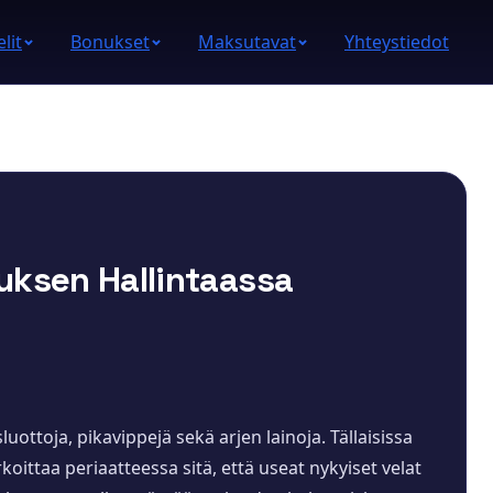
lit
Bonukset
Maksutavat
Yhteystiedot
uksen Hallintaassa
uottoja, pikavippejä sekä arjen lainoja. Tällaisissa
koittaa periaatteessa sitä, että useat nykyiset velat