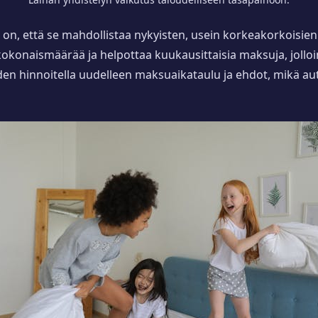
on, että se mahdollistaa nykyisten, usein korkeakorkoisien
kokonaismäärää ja helpottaa kuukausittaisia maksuja, joll
suuden hinnoitella uudelleen maksuaikataulu ja ehdot, mikä 