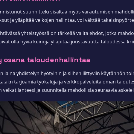
nnistunut suunnittelu sisältää myös varautumisen mahdollisi
ut ja ylläpitää velkojen hallintaa, voi välttää takaisinpyört
ehtävässä yhteistyössä on tärkeää valita ehdot, jotka mahdo
vat olla hyviä keinoja ylläpitää joustavuutta taloudessa kriis
ly osana taloudenhallintaa
ina yhdistelyn hyötyihin ja siihen liittyviin käytännön toi
ta.ai:n tarjoamia työkaluja ja verkkopalveluita oman taloute
 velkatilanteesi ja suunnitella mahdollisia seuraavia askelei