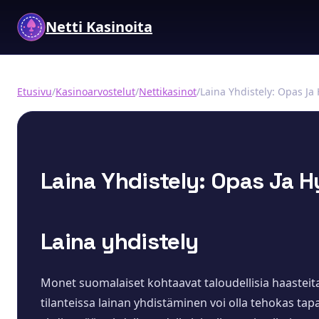
Netti Kasinoita
Etusivu
/
Kasinoarvostelut
/
Nettikasinot
/
Laina Yhdistely: Opas Ja 
Laina Yhdistely: Opas Ja 
Laina yhdistely
Monet suomalaiset kohtaavat taloudellisia haasteita, 
tilanteissa lainan yhdistäminen voi olla tehokas tapa 