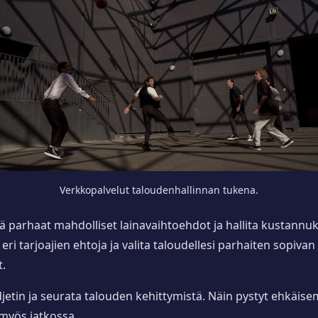
Verkkopalvelut taloudenhallinnan tukena.
ä parhaat mahdolliset lainavaihtoehdot ja hallita kustannuks
la eri tarjoajien ehtoja ja valita taloudellesi parhaiten sopiv
t.
jetin ja seurata talouden kehittymistä. Näin pystyt ehkäise
 myös jatkossa.