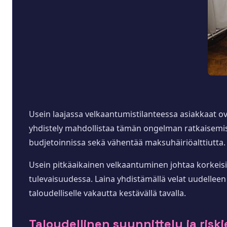
Usein laajassa velkaantumistilanteessa asiakkaat 
yhdistely mahdollistaa tämän ongelman ratkaisemisen
budjetoinnissa sekä vähentää maksuhäiriöalttiutta.
Usein pitkäaikainen velkaantuminen johtaa korkeisiin
tulevaisuudessa. Laina yhdistämällä velat uudellee
taloudelliselle vakautta kestävällä tavalla.
Taloudellinen suunnittelu ja ris