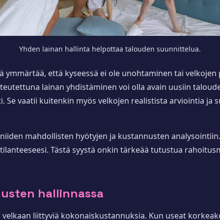
Yhden lainan hallinta helpottaa talouden suunnittelua.
ä ymmärtää, että kyseessä ei ole unohtaminen tai velkojen p
oteutettuna lainan yhdistäminen voi olla avain uusiin taloud
 Se vaatii kuitenkin myös velkojen realistista arviointia ja s
iiden mahdollisten hyötyjen ja kustannusten analysointiin
n tilanteeseesi. Tästä syystä onkin tärkeää tutustua rahoitus
usten hallinnassa
ä velkaan liittyviä kokonaiskustannuksia. Kun useat korkeako