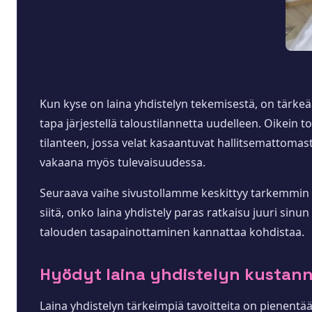
Kun kyse on laina yhdistelyn tekemisestä, on tärkeä
tapa järjestellä taloustilannetta uudelleen. Oikein t
tilanteen, jossa velat kasaantuvat hallitsemattomasti.
vakaana myös tulevaisuudessa.
Seuraava vaihe sivustollamme keskittyy tarkemmin n
siitä, onko laina yhdistely paras ratkaisu juuri sinu
talouden tasapainottaminen kannattaa kohdistaa.
Hyödyt laina yhdistelyn kustann
Laina yhdistelyn tärkeimpiä tavoitteita on pienentä