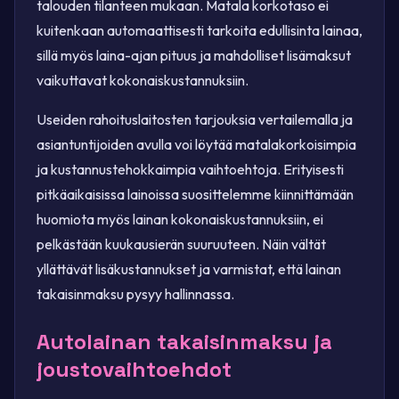
talouden tilanteen mukaan. Matala korkotaso ei
kuitenkaan automaattisesti tarkoita edullisinta lainaa,
sillä myös laina-ajan pituus ja mahdolliset lisämaksut
vaikuttavat kokonaiskustannuksiin.
Useiden rahoituslaitosten tarjouksia vertailemalla ja
asiantuntijoiden avulla voi löytää matalakorkoisimpia
ja kustannustehokkaimpia vaihtoehtoja. Erityisesti
pitkäaikaisissa lainoissa suosittelemme kiinnittämään
huomiota myös lainan kokonaiskustannuksiin, ei
pelkästään kuukausierän suuruuteen. Näin vältät
yllättävät lisäkustannukset ja varmistat, että lainan
takaisinmaksu pysyy hallinnassa.
Autolainan takaisinmaksu ja
joustovaihtoehdot