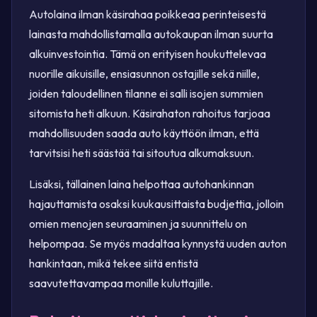
Autolaina ilman käsirahaa poikkeaa perinteisestä
lainasta mahdollistamalla autokaupan ilman suurta
alkuinvestointia. Tämä on erityisen houkuttelevaa
nuorille aikuisille, ensiasunnon ostajille sekä niille,
joiden taloudellinen tilanne ei salli isojen summien
sitomista heti alkuun. Käsirahaton rahoitus tarjoaa
mahdollisuuden saada auto käyttöön ilman, että
tarvitsisi heti säästää tai sitoutua alkumaksuun.
Lisäksi, tällainen laina helpottaa autohankinnan
hajauttamista osaksi kuukausittaista budjettia, jolloin
omien menojen seuraaminen ja suunnittelu on
helpompaa. Se myös madaltaa kynnystä uuden auton
hankintaan, mikä tekee siitä entistä
saavutettavampaa monille kuluttajille.