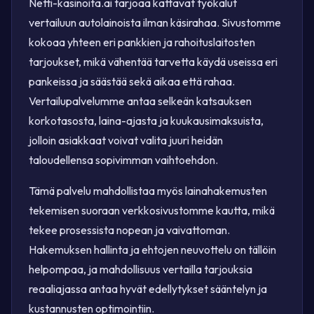
Netti-kasinoita.ai tarjoaa kattavat työkalut
vertailuun autolainoista ilman käsirahaa. Sivustomme
kokoaa yhteen eri pankkien ja rahoituslaitosten
tarjoukset, mikä vähentää tarvetta käydä useissa eri
pankeissa ja säästää sekä aikaa että rahaa.
Vertailupalvelumme antaa selkeän katsauksen
korkotasosta, laina-ajasta ja kuukausimaksuista,
jolloin asiakkaat voivat valita juuri heidän
taloudellensa sopivimman vaihtoehdon.
Tämä palvelu mahdollistaa myös lainahakemusten
tekemisen suoraan verkkosivustomme kautta, mikä
tekee prosessista nopean ja vaivattoman.
Hakemuksen hallinta ja ehtojen neuvottelu on tällöin
helpompaa, ja mahdollisuus vertailla tarjouksia
reaaliajassa antaa hyvät edellytykset sääntelyn ja
kustannusten optimointiin.