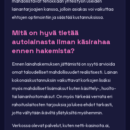
mahdollistavat tehokkaan yhteistyön useiden
lainantarjoajien kanssa, jolloin asiakas voi vaikuttaa
ehtojen optimointiin ja säästää kustannuksissa.
Mitä on hyvä tietää
autolainasta ilman käsirahaa
ennen hakemista?
Ennen lainahakemuksen jättämistä on syytä arvioida
omat taloudelliset mahdollisuudet realistisesti. Lainan
kokonaiskustannuksiin vaikuttavat korkojen lisäksi
myös mahdolliset lisämaksut kuten käsittely-, huolto-
tai lainanhoitomaksut. On myös tärkeää verrata eri
rahoituslaitosten tarjouksia ja lukea ehdot tarkasti,
jotta vältytään ikäviltä yllätyksiltä myöhemmin.
Verkossa olevat palvelut, kuten netti-kasinoita.ai,