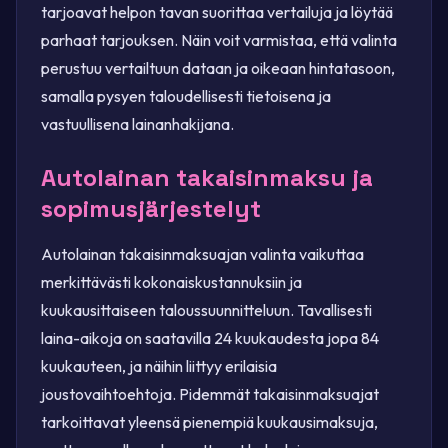
tarjoavat helpon tavan suorittaa vertailuja ja löytää
parhaat tarjouksen. Näin voit varmistaa, että valinta
perustuu vertailtuun dataan ja oikeaan hintatasoon,
samalla pysyen taloudellisesti tietoisena ja
vastuullisena lainanhakijana.
Autolainan takaisinmaksu ja
sopimusjärjestelyt
Autolainan takaisinmaksuajan valinta vaikuttaa
merkittävästi kokonaiskustannuksiin ja
kuukausittaiseen taloussuunnitteluun. Tavallisesti
laina-aikoja on saatavilla 24 kuukaudesta jopa 84
kuukauteen, ja näihin liittyy erilaisia
joustovaihtoehtoja. Pidemmät takaisinmaksuajat
tarkoittavat yleensä pienempiä kuukausimaksuja,