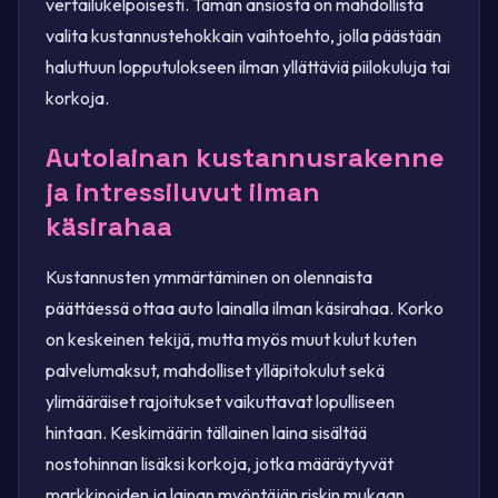
vertailukelpoisesti. Tämän ansiosta on mahdollista
valita kustannustehokkain vaihtoehto, jolla päästään
haluttuun lopputulokseen ilman yllättäviä piilokuluja tai
korkoja.
Autolainan kustannusrakenne
ja intressiluvut ilman
käsirahaa
Kustannusten ymmärtäminen on olennaista
päättäessä ottaa auto lainalla ilman käsirahaa. Korko
on keskeinen tekijä, mutta myös muut kulut kuten
palvelumaksut, mahdolliset ylläpitokulut sekä
ylimääräiset rajoitukset vaikuttavat lopulliseen
hintaan. Keskimäärin tällainen laina sisältää
nostohinnan lisäksi korkoja, jotka määräytyvät
markkinoiden ja lainan myöntäjän riskin mukaan.