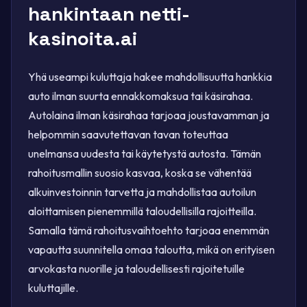
hankintaan netti-
kasinoita.ai
Yhä useampi kuluttaja hakee mahdollisuutta hankkia
auto ilman suurta ennakkomaksua tai käsirahaa.
Autolaina ilman käsirahaa tarjoaa joustavamman ja
helpommin saavutettavan tavan toteuttaa
unelmansa uudesta tai käytetystä autosta. Tämän
rahoitusmallin suosio kasvaa, koska se vähentää
alkuinvestoinnin tarvetta ja mahdollistaa autoilun
aloittamisen pienemmillä taloudellisilla rajoitteilla.
Samalla tämä rahoitusvaihtoehto tarjoaa enemmän
vapautta suunnitella omaa taloutta, mikä on erityisen
arvokasta nuorille ja taloudellisesti rajoitetuille
kuluttajille.