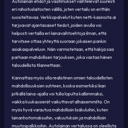
Autolainan ehdot ja vaatimukset vaihtelevat suuresti
eri rahoituslaitosten välillä, joten vertailu on erittäin
suositeltavaa. Verkkopalvelut kuten netti-kasinoita.ai
tarjoavat ajantasaiset tiedot, joiden avulla voi
helposti vertailla eri lainavaihtoehtoja ilman, että
tarvitsee ottaa yhteyttä suoraan jokaisen pankin
asiakaspalveluun. Näin varmistetaan, että hakija saa
parhaan mahdollisen tarjouksen, joka vastaa hänen
taloudellista tilannettaan.
Kannattaa myös olla realistinen omien taloudellisten
mahdollisuuksien suhteen, koska esimerkiksi liian
pitkällä laina-ajalla voi tulla lopulta kalliimmaksi,
vaikka kuukausierät vaikuttavat alhaisemmilta. On
myös hyvä varautua mahdollisiin lisäkuluihin, kuten
lainanhoitomaksuihin, vakuutuksiin ja mahdollisiin
muutospalkkioihin. Autolainan vertailussa on oleellista