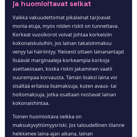
ja huomioitavat seikat
Vaikka vakuudettomat pikalainat tarjoavat
monia etuja, myös niiden riskit on tunnettava.
Korkeat vuosikorot voivat johtaa korkeisiin
kokonaiskuluihin, jos lainan takaisinmaksu
venyy tai häiriintyy. Yleisesti ottaen lainanantajat
lisäävät marginaaleja korkeampia korkoja
asettaessaan, koska riskin jakaminen vaatii
suurempaa korvausta. Tämän lisäksi laina voi
sisältää erilaisia lisämaksuja, kuten avaus- tai
hoitomaksuja, jotka osaltaan nostavat lainan
kokonaishintaa.
Toinen huomioitava seikka on
maksukyvyttömyysriski. Jos taloudellinen tilanne
heikkenee laina-ajan aikana, lainan