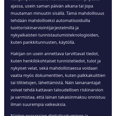
ajassa, usein saman päivän aikana tai jopa
muutaman minuutin sisällä. Tämä mahdollisuus
tehdään mahdolliseksi automatisoiduilla
luottoriskinarviointijärjestelmillä ja
nykyaikaisten tunnistautumisteknologioiden,
kuten pankkitunnusten, käytöllä.
Hakijan on usein annettava tarvittavat tiedot,
kuten henkilökohtaiset tunnistetiedot, tulot ja
nykyiset velat, sekä mahdollistaessa voidaan
vaatia myös dokumenttien, kuten palkkakuittien
tai tilitietojen, lähettämistä. Näin lainanantajat
voivat tehdä kattavan taloudellisen riskinarvion
ja varmistaa, että lainan takaisinmaksu onnistuu
ilman suurempia vaikeuksia.
Näiden prosessien digitalisoituminen ja