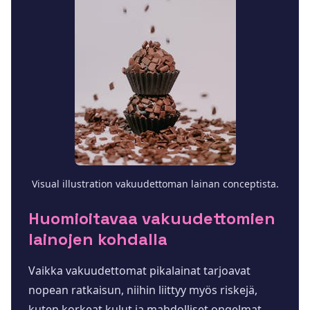
Visual illustration vakuudettoman lainan conceptista.
Huomioitavaa vakuudettomien
lainojen kohdalla
Vaikka vakuudettomat pikalainat tarjoavat
nopean ratkaisun, niihin liittyy myös riskejä,
kuten korkeat kulut ja mahdolliset ongelmat