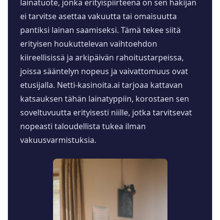
lainatuote, jonka erityispiirteenä on sen hakijan
ei tarvitse asettaa vakuutta tai omaisuutta
pantiksi lainan saamiseksi. Tämä tekee siitä
erityisen houkuttelevan vaihtoehdon
kiireellisissä ja arkipäivän rahoitustarpeissa,
joissa sääntelyn nopeus ja vaivattomuus ovat
etusijalla. Netti-kasinoita.ai tarjoaa kattavan
katsauksen tähän lainatyppiin, korostaen sen
soveltuvuutta erityisesti niille, jotka tarvitsevat
nopeasti taloudellista tukea ilman
vakuusvarmistuksia.