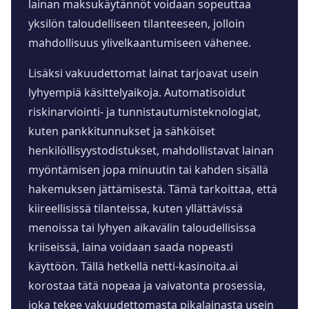
lainan maksukäytännöt voidaan sopeuttaa
yksilön taloudelliseen tilanteeseen, jolloin
mahdollisuus ylivelkaantumiseen vähenee.
Lisäksi vakuudettomat lainat tarjoavat usein
lyhyempiä käsittelyaikoja. Automatisoidut
riskinarviointi- ja tunnistautumisteknologiat,
kuten pankkitunnukset ja sähköiset
henkilöllisyystodistukset, mahdollistavat lainan
myöntämisen jopa minuutin tai kahden sisällä
hakemuksen jättämisestä. Tämä tarkoittaa, että
kiireellisissä tilanteissa, kuten yllättävissä
menoissa tai lyhyen aikavälin taloudellisissa
kriiseissä, laina voidaan saada nopeasti
käyttöön. Tällä hetkellä netti-kasinoita.ai
korostaa tätä nopeaa ja vaivatonta prosessia,
joka tekee vakuudettomasta pikalainasta usein