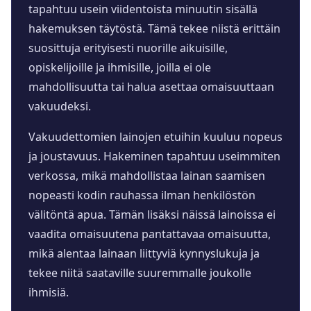
tapahtuu usein viidentoista minuutin sisällä
hakemuksen täytöstä. Tämä tekee niistä erittäin
suosittuja erityisesti nuorille aikuisille,
opiskelijoille ja ihmisille, joilla ei ole
mahdollisuutta tai halua asettaa omaisuuttaan
vakuudeksi.
Vakuudettomien lainojen etuihin kuuluu nopeus
ja joustavuus. Hakeminen tapahtuu useimmiten
verkossa, mikä mahdollistaa lainan saamisen
nopeasti kodin rauhassa ilman henkilöstön
välitöntä apua. Tämän lisäksi näissä lainoissa ei
vaadita omaisuutena pantattavaa omaisuutta,
mikä alentaa lainaan liittyviä kynnyslukuja ja
tekee niitä saataville suuremmalle joukolle
ihmisiä.