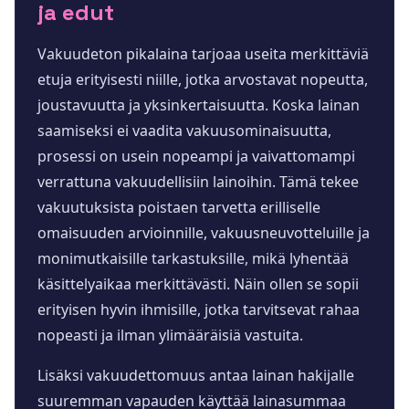
ja edut
Vakuudeton pikalaina tarjoaa useita merkittäviä
etuja erityisesti niille, jotka arvostavat nopeutta,
joustavuutta ja yksinkertaisuutta. Koska lainan
saamiseksi ei vaadita vakuusominaisuutta,
prosessi on usein nopeampi ja vaivattomampi
verrattuna vakuudellisiin lainoihin. Tämä tekee
vakuutuksista poistaen tarvetta erilliselle
omaisuuden arvioinnille, vakuusneuvotteluille ja
monimutkaisille tarkastuksille, mikä lyhentää
käsittelyaikaa merkittävästi. Näin ollen se sopii
erityisen hyvin ihmisille, jotka tarvitsevat rahaa
nopeasti ja ilman ylimääräisiä vastuita.
Lisäksi vakuudettomuus antaa lainan hakijalle
suuremman vapauden käyttää lainasummaa