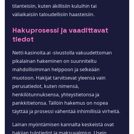
tilanteisiin, kuten äkillisiin kuluihin tai
väliaikaisiin taloudellisiin haasteisiin.
Hakuprosessi ja vaadittavat
tiedot
Netti-kasinoita.ai -sivustolla vakuudettoman
pikalainan hakeminen on suunniteltu
mahdollisimman helppoon ja selkeään
muotoon. Hakijat tarvitsevat yleensä vain
perusatiedot, kuten nimensä,
henkilötunnuksensa, yhteystietonsa ja
pankkitietonsa. Tällöin hakemus on nopea
täyttää ja prosessi vähentää inhimillisiä virheitä.
Lainan myöntämisen kannalta keskeistä ovat
hakijan tulotiedot ja maksuvalmius. Usein