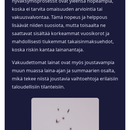
hyväksymisprosessit ovat yleensä nopeampia,
koska ei tarvita omaisuuden arviointia tai
vakuusvalvontaa. Tämä nopeus ja helppous
lisäävät niiden suosiota, mutta toisaalta ne
saattavat sisältää korkeammat vuosikorot ja
mahdollisesti tiukemmat takaisinmaksuehdot,
koska riskin kantaa lainanantaja.
Vakuudettomat lainat ovat myös joustavampia
muun muassa laina-ajan ja summaarien osalta,
mikä tekee niistä joustavia vaihtoehtoja erilaisiin
taloudellisiin tilanteisiin.