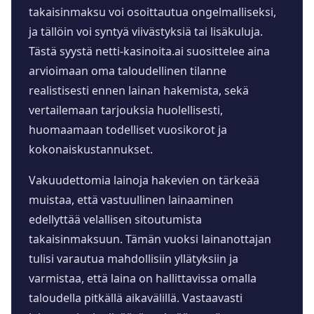
takaisinmaksu voi osoittautua ongelmalliseksi,
ja tällöin voi syntyä viivästyksiä tai lisäkuluja.
Tästä syystä netti-kasinoita.ai suosittelee aina
arvioimaan oma taloudellinen tilanne
realistisesti ennen lainan hakemista, sekä
vertailemaan tarjouksia huolellisesti,
huomaamaan todelliset vuosikorot ja
kokonaiskustannukset.
Vakuudettomia lainoja hakevien on tärkeää
muistaa, että vastuullinen lainaaminen
edellyttää velallisen sitoutumista
takaisinmaksuun. Tämän vuoksi lainanottajan
tulisi varautua mahdollisiin yllätyksiin ja
varmistaa, että laina on hallittavissa omalla
taloudella pitkällä aikavälillä. Vastaavasti