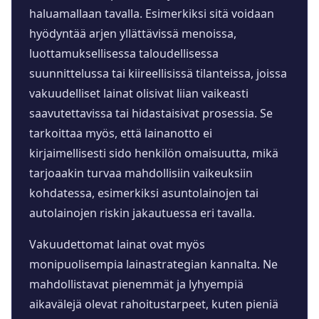
haluamallaan tavalla. Esimerkiksi sitä voidaan
hyödyntää arjen yllättävissä menoissa,
luottamuksellisessa taloudellisessa
suunnittelussa tai kiireellisissä tilanteissa, joissa
vakuudelliset lainat olisivat liian vaikeasti
saavutettavissa tai hidastaisivat prosessia. Se
tarkoittaa myös, että lainanotto ei
kirjaimellisesti sido henkilön omaisuutta, mikä
tarjoaakin turvaa mahdollisiin vaikeuksiin
kohdatessa, esimerkiksi asuntolainojen tai
autolainojen riskin jakautuessa eri tavalla.
Vakuudettomat lainat ovat myös
monipuolisempia lainastrategian kannalta. Ne
mahdollistavat pienemmät ja lyhyempiä
aikavälejä olevat rahoitustarpeet, kuten pieniä