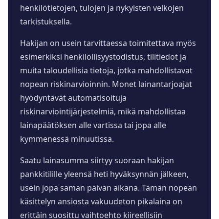
henkilötietojen, tulojen ja nykyisten velkojen
tarkistuksella.
Hakijan on usein tarvittaessa toimitettava myös
esimerkiksi henkilöllisyystodistus, tilitiedot ja
muita taloudellisia tietoja, jotka mahdollistavat
nopean riskinarvioinnin. Monet lainantarjoajat
hyödyntävät automatisoituja
riskinarviointijärjestelmiä, mikä mahdollistaa
lainapäätöksen alle vartissa tai jopa alle
kymmenessä minuutissa.
Saatu lainasumma siirtyy suoraan hakijan
pankkitilille yleensä heti hyväksynnän jälkeen,
usein jopa saman päivän aikana. Tämän nopean
käsittelyn ansiosta vakuudeton pikalaina on
erittäin suosittu vaihtoehto kiireellisiin